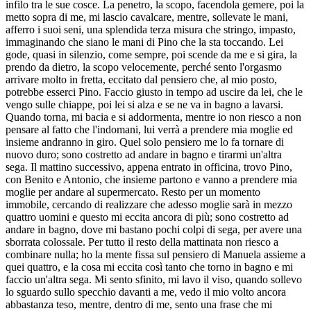
infilo tra le sue cosce. La penetro, la scopo, facendola gemere, poi la
metto sopra di me, mi lascio cavalcare, mentre, sollevate le mani,
afferro i suoi seni, una splendida terza misura che stringo, impasto,
immaginando che siano le mani di Pino che la sta toccando. Lei
gode, quasi in silenzio, come sempre, poi scende da me e si gira, la
prendo da dietro, la scopo velocemente, perché sento l'orgasmo
arrivare molto in fretta, eccitato dal pensiero che, al mio posto,
potrebbe esserci Pino. Faccio giusto in tempo ad uscire da lei, che le
vengo sulle chiappe, poi lei si alza e se ne va in bagno a lavarsi.
Quando torna, mi bacia e si addormenta, mentre io non riesco a non
pensare al fatto che l'indomani, lui verrà a prendere mia moglie ed
insieme andranno in giro. Quel solo pensiero me lo fa tornare di
nuovo duro; sono costretto ad andare in bagno e tirarmi un'altra
sega. Il mattino successivo, appena entrato in officina, trovo Pino,
con Benito e Antonio, che insieme partono e vanno a prendere mia
moglie per andare al supermercato. Resto per un momento
immobile, cercando di realizzare che adesso moglie sarà in mezzo
quattro uomini e questo mi eccita ancora di più; sono costretto ad
andare in bagno, dove mi bastano pochi colpi di sega, per avere una
sborrata colossale. Per tutto il resto della mattinata non riesco a
combinare nulla; ho la mente fissa sul pensiero di Manuela assieme a
quei quattro, e la cosa mi eccita così tanto che torno in bagno e mi
faccio un'altra sega. Mi sento sfinito, mi lavo il viso, quando sollevo
lo sguardo sullo specchio davanti a me, vedo il mio volto ancora
abbastanza teso, mentre, dentro di me, sento una frase che mi