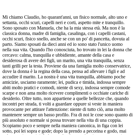
Mi chiamo Claudio, ho quarant'anni, un fisico normale, alto uno e
settanta, occhi scuri, capelli neri e corti, aspetto mite e tranquillo.
Sono sposato con Manuela, che ha la mia stessa età. Ma non è la
classica donna, madre di famiglia, casalinga, con i capelli castani,
occhi scuri, fisico snello, anche se con un po' di pancetta, dovuta al
parto. Siamo sposati da dieci anni ed io sono stato l'unico uomo
nella sua vita. Quando l'ho conosciuta, ho trovato in lei la donna che
cercavo: calma, tranquilla e ubbidiente, amante della casa e
desiderosa di avere dei figli, un marito, una vita tranquilla, senza
tanti grilli per la testa. Proviene da una famiglia molto conservatrice,
dove la donna è la regina della casa, pensa ad allevare i figli e ad
accudire il marito. La nostra è una vita tranquilla, abbiamo poche
amicizie, usciamo raramente; lei, pudica e timida, indossa sempre
abiti molto pratici e comodi, niente di sexy, indossa sempre comode
scarpe e non ama molto ricevere complimenti o occhiate cariche di
desiderio. Oltre tutto, non appartiene a quelle bellezze che, quando
incontri per strada, ti volti a guardare oppure si veste in maniera
provocante per attirare l'attenzione: niente di tutto ciò, ama molto
mantenere sempre un basso profilo. Fra di noi le cose sono quanto di
più assoluto e normale si possa trovare nella vita di una coppia.
Scopiamo poco e sempre nella maniera canonica, in figa con lei
sotto, poi lei sopra e gode; dopo la prendo a pecorina e godo, mai