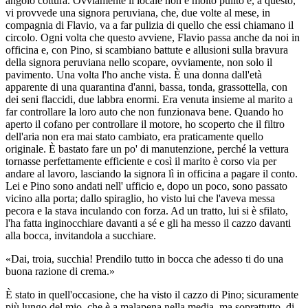
angolo cottura. Ovviamente il locale non è molto pulito e, a questo,
vi provvede una signora peruviana, che, due volte al mese, in
compagnia di Flavio, va a far pulizia di quello che essi chiamano il
circolo. Ogni volta che questo avviene, Flavio passa anche da noi in
officina e, con Pino, si scambiano battute e allusioni sulla bravura
della signora peruviana nello scopare, ovviamente, non solo il
pavimento. Una volta l'ho anche vista. È una donna dall'età
apparente di una quarantina d'anni, bassa, tonda, grassottella, con
dei seni flaccidi, due labbra enormi. Era venuta insieme al marito a
far controllare la loro auto che non funzionava bene. Quando ho
aperto il cofano per controllare il motore, ho scoperto che il filtro
dell'aria non era mai stato cambiato, era praticamente quello
originale. È bastato fare un po' di manutenzione, perché la vettura
tornasse perfettamente efficiente e così il marito è corso via per
andare al lavoro, lasciando la signora lì in officina a pagare il conto.
Lei e Pino sono andati nell' ufficio e, dopo un poco, sono passato
vicino alla porta; dallo spiraglio, ho visto lui che l'aveva messa
pecora e la stava inculando con forza. Ad un tratto, lui si è sfilato,
l'ha fatta inginocchiare davanti a sé e gli ha messo il cazzo davanti
alla bocca, invitandola a succhiare.
«Dai, troia, succhia! Prendilo tutto in bocca che adesso ti do una
buona razione di crema.»
È stato in quell'occasione, che ha visto il cazzo di Pino; sicuramente
più lungo del mio, che è a malapena nella media, ma soprattutto, di