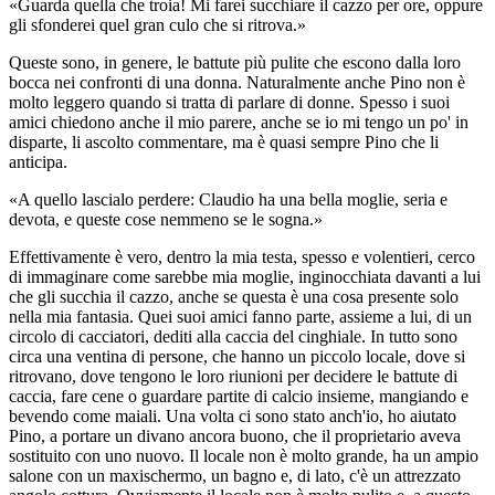
«Guarda quella che troia! Mi farei succhiare il cazzo per ore, oppure
gli sfonderei quel gran culo che si ritrova.»
Queste sono, in genere, le battute più pulite che escono dalla loro
bocca nei confronti di una donna. Naturalmente anche Pino non è
molto leggero quando si tratta di parlare di donne. Spesso i suoi
amici chiedono anche il mio parere, anche se io mi tengo un po' in
disparte, li ascolto commentare, ma è quasi sempre Pino che li
anticipa.
«A quello lascialo perdere: Claudio ha una bella moglie, seria e
devota, e queste cose nemmeno se le sogna.»
Effettivamente è vero, dentro la mia testa, spesso e volentieri, cerco
di immaginare come sarebbe mia moglie, inginocchiata davanti a lui
che gli succhia il cazzo, anche se questa è una cosa presente solo
nella mia fantasia. Quei suoi amici fanno parte, assieme a lui, di un
circolo di cacciatori, dediti alla caccia del cinghiale. In tutto sono
circa una ventina di persone, che hanno un piccolo locale, dove si
ritrovano, dove tengono le loro riunioni per decidere le battute di
caccia, fare cene o guardare partite di calcio insieme, mangiando e
bevendo come maiali. Una volta ci sono stato anch'io, ho aiutato
Pino, a portare un divano ancora buono, che il proprietario aveva
sostituito con uno nuovo. Il locale non è molto grande, ha un ampio
salone con un maxischermo, un bagno e, di lato, c'è un attrezzato