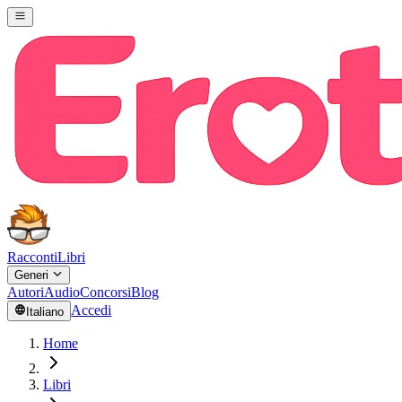
Racconti
Libri
Generi
Autori
Audio
Concorsi
Blog
Accedi
Italiano
Home
Libri