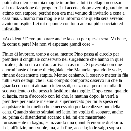
potrà discutere con mia moglie in ordine a tutti i dettagli necessari
alla realizzazione del progetto. Lui accetta, dopo avermi guardato un
attimo con stupore, perché non era mai venuto di invitarlo a cena a
casa mia. Chiamo mia moglie e la informo che quella sera avremo
avuto un ospite. Lei mi risponde con tono ancora più scocciato ed
infastidito.
«Accidenti! Devo preparare anche la cena per questa sera! Va bene,
fa come ti pare! Ma non vi aspettate grandi cose.»
Finito di lavorare, torno a casa, mentre Pino passa al circolo per
prendere il cinghiale conservato nel surgelatore che hanno in quel
locale e, dopo circa un'ora, arriva a casa mia. Si presenta con due
enormi buste di carne di cinghiale, che Manuela, quando le vede,
rimane decisamente stupita. Mentre ceniamo, li osservo metter in fila
tutti i vari dettagli che il suo compito comporta; osservo lui che la
guarda con occhi alquanto interessati, senza mai però far nulla di
sconveniente o che possa infastidire mia moglie. Dopo cena, quando
ci lascia, resta d'accordo con lei che, la mattina dopo, la verrà a
prendere per andare insieme al supermercato per far la spesa ed
acquistare tutto quello che è necessario per la realizzazione della
cena. Quando siamo sdraiati nel letto, ho voglia di scopare, anche
se, prima di distendermi accanto a lei, mi ero masturbato
furiosamente in bagno, schizzando una quantità enorme di sborra.
Lei, all'inizio, non vuole, ma, alla fine, accetta; io le salgo sopra e la