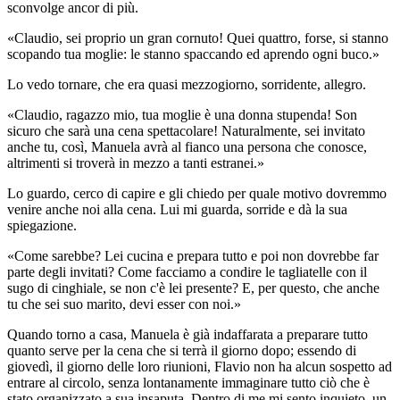
sconvolge ancor di più.
«Claudio, sei proprio un gran cornuto! Quei quattro, forse, si stanno
scopando tua moglie: le stanno spaccando ed aprendo ogni buco.»
Lo vedo tornare, che era quasi mezzogiorno, sorridente, allegro.
«Claudio, ragazzo mio, tua moglie è una donna stupenda! Son
sicuro che sarà una cena spettacolare! Naturalmente, sei invitato
anche tu, così, Manuela avrà al fianco una persona che conosce,
altrimenti si troverà in mezzo a tanti estranei.»
Lo guardo, cerco di capire e gli chiedo per quale motivo dovremmo
venire anche noi alla cena. Lui mi guarda, sorride e dà la sua
spiegazione.
«Come sarebbe? Lei cucina e prepara tutto e poi non dovrebbe far
parte degli invitati? Come facciamo a condire le tagliatelle con il
sugo di cinghiale, se non c'è lei presente? E, per questo, che anche
tu che sei suo marito, devi esser con noi.»
Quando torno a casa, Manuela è già indaffarata a preparare tutto
quanto serve per la cena che si terrà il giorno dopo; essendo di
giovedì, il giorno delle loro riunioni, Flavio non ha alcun sospetto ad
entrare al circolo, senza lontanamente immaginare tutto ciò che è
stato organizzato a sua insaputa. Dentro di me mi sento inquieto, un