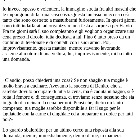
Io invece, spesso e volentieri, la immagino stretta fra altri maschi che
le impongono di far qualsiasi cosa. Questa fantasia mi eccita così
tanto che sono costretto a masturbarmi furiosamente. In questi giorni
sono tutti indaffarati ad organizzare una festa a sorpresa per Flavio.
Fra tre giorni sarà il suo compleanno e gli vogliono organizzare una
cena presso il circolo, tutta dedicata a lui. Pino è tutto preso da un
continuo di telefonate e di contatti con i suoi amici. Poi,
improvvisamente, questa mattina, mentre stavamo lavorando
assieme al motore di una vettura, lui, improvvisamente, mi ha fatto
una domanda.
«Claudio, posso chiederti una cosa? Se non sbaglio tua moglie è
molto brava a cucinare. Avevamo la suocera di Benito, che si
sarebbe dovuto occupare di tutta la cena, ma è caduta in bagno, si è
rotta il femore e, di conseguenza, ci troviamo senza nessuno che sia
in grado di cucinare la cena per noi. Pensi che, dietro un lauto
compenso, tua moglie sarebbe disponibile a far il sugo per le
tagliatelle con la carne di cinghiale ed a preparare un dolce per tutti
noi?»
Lo guardo sbalordito; per un attimo cerco una risposta alla sua
domanda, mentre, immediatamente, dentro di me, in maniera