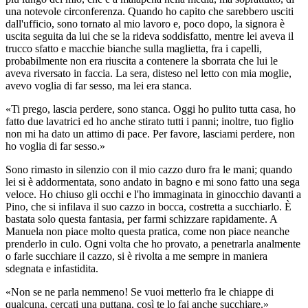
una notevole circonferenza. Quando ho capito che sarebbero usciti
dall'ufficio, sono tornato al mio lavoro e, poco dopo, la signora è
uscita seguita da lui che se la rideva soddisfatto, mentre lei aveva il
trucco sfatto e macchie bianche sulla maglietta, fra i capelli,
probabilmente non era riuscita a contenere la sborrata che lui le
aveva riversato in faccia. La sera, disteso nel letto con mia moglie,
avevo voglia di far sesso, ma lei era stanca.
«Ti prego, lascia perdere, sono stanca. Oggi ho pulito tutta casa, ho
fatto due lavatrici ed ho anche stirato tutti i panni; inoltre, tuo figlio
non mi ha dato un attimo di pace. Per favore, lasciami perdere, non
ho voglia di far sesso.»
Sono rimasto in silenzio con il mio cazzo duro fra le mani; quando
lei si è addormentata, sono andato in bagno e mi sono fatto una sega
veloce. Ho chiuso gli occhi e l'ho immaginata in ginocchio davanti a
Pino, che si infilava il suo cazzo in bocca, costretta a succhiarlo. È
bastata solo questa fantasia, per farmi schizzare rapidamente. A
Manuela non piace molto questa pratica, come non piace neanche
prenderlo in culo. Ogni volta che ho provato, a penetrarla analmente
o farle succhiare il cazzo, si è rivolta a me sempre in maniera
sdegnata e infastidita.
«Non se ne parla nemmeno! Se vuoi metterlo fra le chiappe di
qualcuna, cercati una puttana, così te lo fai anche succhiare.»