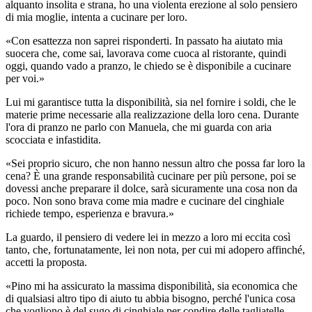
alquanto insolita e strana, ho una violenta erezione al solo pensiero
di mia moglie, intenta a cucinare per loro.
«Con esattezza non saprei risponderti. In passato ha aiutato mia
suocera che, come sai, lavorava come cuoca al ristorante, quindi
oggi, quando vado a pranzo, le chiedo se è disponibile a cucinare
per voi.»
Lui mi garantisce tutta la disponibilità, sia nel fornire i soldi, che le
materie prime necessarie alla realizzazione della loro cena. Durante
l'ora di pranzo ne parlo con Manuela, che mi guarda con aria
scocciata e infastidita.
«Sei proprio sicuro, che non hanno nessun altro che possa far loro la
cena? È una grande responsabilità cucinare per più persone, poi se
dovessi anche preparare il dolce, sarà sicuramente una cosa non da
poco. Non sono brava come mia madre e cucinare del cinghiale
richiede tempo, esperienza e bravura.»
La guardo, il pensiero di vedere lei in mezzo a loro mi eccita così
tanto, che, fortunatamente, lei non nota, per cui mi adopero affinché,
accetti la proposta.
«Pino mi ha assicurato la massima disponibilità, sia economica che
di qualsiasi altro tipo di aiuto tu abbia bisogno, perché l'unica cosa
che vogliono è del sugo di cinghiale per condire delle tagliatelle,