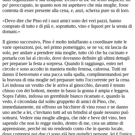
po' preoccupato, in quanto non mi aspettavo che mia moglie, fosse
contenta di esser presente alla cena, e, anzi, scherza pure su di loro.
«Devo dire che Pino ed i suoi amici sono dei veri pazzi, hanno
comprato di tutto e di più e, soprattutto, vino e liquori per la serata di
domani.»
Il giorno successivo, Pino è molto indaffarato a coordinare tutte le
varie operazioni, poi, nel primo pomeriggio, se ne va; mi lascia da
solo, per andare a prendere mia moglie, tutto ciò che ha cucinato e
portarla con lui al circolo, dove dovranno definire gli ultimi dettagli
per preparare la festa a sorpresa. Quando li raggiungo, entro nel
circolo e sono accolto in maniera molto festosa, calorosa. Tutti mi
danno il benvenuto e una pacca sulla spalla, complimentandosi per
la bravura di mia moglie nel preparare tutto l'occorrente per la cena.
Lei indossa un vestito che le arriva al ginocchio, davanti è tenuto
chiuso con dei bottoni, mentre in basso la gonna è ampia e leggera.
Sopra l'abito, indossa un grembiule bianco ricamato e, quando la
vedo, è circondata dal solito gruppetto di amici di Pino, che,
immediatamente, mi offrono un bicchiere di vino rosso e ne danno
uno anche a lei, c'invitano tutti ad un brindisi al quale nessuno può
sottrarsi. Vedere mia moglie allegra, che ride e beve del vino, ben
sapendo che non lo regge molto, dentro di me, crea un attimo di
apprensione, perché mi sto rendendo conto che in questo locale,
dove compresi noi due ci sono già ben quindici persone, lei è l'unica