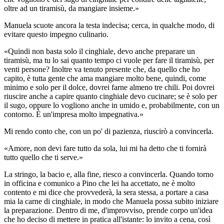
oltre ad un tiramisù, da mangiare insieme.»
Manuela scuote ancora la testa indecisa; cerca, in qualche modo, di
evitare questo impegno culinario.
«Quindi non basta solo il cinghiale, devo anche preparare un
tiramisù, ma tu lo sai quanto tempo ci vuole per fare il tiramisù, per
venti persone? Inoltre va tenuto presente che, da quello che ho
capito, è tutta gente che ama mangiare molto bene, quindi, come
minimo e solo per il dolce, dovrei farne almeno tre chili. Poi dovrei
riuscire anche a capire quanto cinghiale devo cucinare; se è solo per
il sugo, oppure lo vogliono anche in umido e, probabilmente, con un
contorno. È un'impresa molto impegnativa.»
Mi rendo conto che, con un po' di pazienza, riuscirò a convincerla.
«Amore, non devi fare tutto da sola, lui mi ha detto che ti fornirà
tutto quello che ti serve.»
La stringo, la bacio e, alla fine, riesco a convincerla. Quando torno
in officina e comunico a Pino che lei ha accettato, ne è molto
contento e mi dice che provvederà, la sera stessa, a portare a casa
mia la carne di cinghiale, in modo che Manuela possa subito iniziare
la preparazione. Dentro di me, d'improvviso, prende corpo un'idea
che ho deciso di mettere in pratica all'istante: lo invito a cena, così