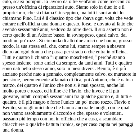
culo, scarsi pompini. Io lavoro da oltre vent'anni come meccanico
presso un'officina di riparazioni auto. Siamo solo in due: io e il
proprietario, che si chiama Giuseppino, ma tutti i suoi amici lo
chiamano Pino. Lui è il classico tipo che sbava ogni volta che vede
entrare nell'officina una donna e questo, forse, è dovuto al fatto che,
avendo sessantatré anni, vedovo da oltre dieci. Il suo aspetto non è
certo quello di un Adone: basso, in sovrappeso, quasi calvo, dai
modi un po' rozzi. Si circonda di altri due amici che hanno, grosso
modo, la sua stessa età, che, come lui, stanno sempre a sbavare
dietro ad ogni donna che passa per strada o che entra in officina.
Tutti e quattro li chiamo "i quattro moschettieri," perché stanno
spesso insieme, sono amici da sempre, da tanti anni. Tutti e quattro
sono nati nello stesso anno, solo in mesi diversi. Benito, è il più
anziano perché nato a gennaio, completamente calvo, ex muratore in
pensione, perennemente affamato di fica, poi Antonio, che è nato a
marzo, dei quattro è l'unico che non si è mai sposato, anche lui
molto porco e rozzo, ed infine c'è Flavio, che invece è il più
giovane, infatti compirà sessant'anni fra qualche giorno e, di tutti e
quattro, è il più magro e forse l'unico un po' meno rozzo. Flavio e
Benito, sono gli unici due che hanno ancora le mogli, con le quali
non vanno assolutamente d'accordo e che, spesso e volentieri,
passano più tempo con noi in officina che a casa, a scambiare
chiacchiere o qualche battuta ironica, se per caso capita nei paraggi
una donna.