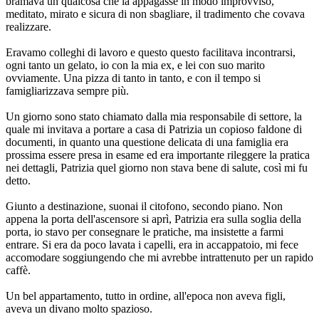
bramava un qualcosa che la appagasse in modo improvviso,
meditato, mirato e sicura di non sbagliare, il tradimento che covava
realizzare.
Eravamo colleghi di lavoro e questo questo facilitava incontrarsi,
ogni tanto un gelato, io con la mia ex, e lei con suo marito
ovviamente. Una pizza di tanto in tanto, e con il tempo si
famigliarizzava sempre più.
Un giorno sono stato chiamato dalla mia responsabile di settore, la
quale mi invitava a portare a casa di Patrizia un copioso faldone di
documenti, in quanto una questione delicata di una famiglia era
prossima essere presa in esame ed era importante rileggere la pratica
nei dettagli, Patrizia quel giorno non stava bene di salute, così mi fu
detto.
Giunto a destinazione, suonai il citofono, secondo piano. Non
appena la porta dell'ascensore si aprì, Patrizia era sulla soglia della
porta, io stavo per consegnare le pratiche, ma insistette a farmi
entrare. Si era da poco lavata i capelli, era in accappatoio, mi fece
accomodare soggiungendo che mi avrebbe intrattenuto per un rapido
caffè.
Un bel appartamento, tutto in ordine, all'epoca non aveva figli,
aveva un divano molto spazioso.