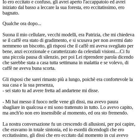
Io ero eccitato e confuso, gli avrei aperto l'accappatoio ed avrei
iniziato dal basso a leccare la sua foresta, ero eccitatissimo, ero
bagnato.
Qualche ora dopo...
Suona il mio cellulare, vecchi modelli, era Patrizia, che mi chiedeva
se il caffè era stato di gradimento, e si scusava per non avermi dato
nemmeno un biscotto, gli risposi che il caffè mi aveva svegliato per
bene, anzi eccezionale e caratterizzato da celestiali visioni....Ci fu
una piccola pausa di silenzio, per poi Lei riprendere parola dicendo
che sarebbe stata a casa tutta settimana in malattia e se volevo, di
caffè ne aveva buna scorta.
Gli risposi che sarei rimasto più a lungo, poichè era confortevole la
sua casa e la sua presenza,
- sei stato tu ad avere fretta ad andartene mi disse.
- Mi hai messo il fuoco nelle vene gli dissi, ma avevo paura
sbagliare in qualcosa e mi sono trattenuto in tutto. Lo avevo capito,
ma anch'io non ero insensibile al momento, ed ora sto fremendo.
La nostra conversazione fu un crescendo di allusioni, per poi capire,
che eravamo in totale sintonia, ed io esordii dicendogli che ero
eccitatissimo, gli dissi che ero eccitato dal momento in cui avevo