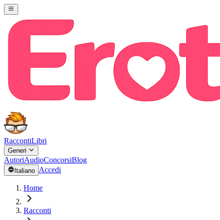
Racconti
Libri
Generi
Autori
Audio
Concorsi
Blog
Accedi
Italiano
Home
Racconti