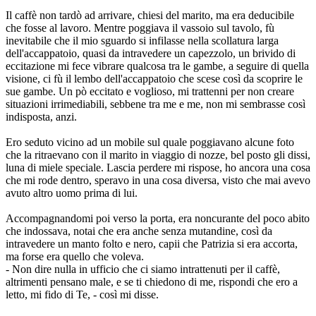
Il caffè non tardò ad arrivare, chiesi del marito, ma era deducibile
che fosse al lavoro. Mentre poggiava il vassoio sul tavolo, fù
inevitabile che il mio sguardo si infilasse nella scollatura larga
dell'accappatoio, quasi da intravedere un capezzolo, un brivido di
eccitazione mi fece vibrare qualcosa tra le gambe, a seguire di quella
visione, ci fù il lembo dell'accappatoio che scese così da scoprire le
sue gambe. Un pò eccitato e voglioso, mi trattenni per non creare
situazioni irrimediabili, sebbene tra me e me, non mi sembrasse così
indisposta, anzi.
Ero seduto vicino ad un mobile sul quale poggiavano alcune foto
che la ritraevano con il marito in viaggio di nozze, bel posto gli dissi,
luna di miele speciale. Lascia perdere mi rispose, ho ancora una cosa
che mi rode dentro, speravo in una cosa diversa, visto che mai avevo
avuto altro uomo prima di lui.
Accompagnandomi poi verso la porta, era noncurante del poco abito
che indossava, notai che era anche senza mutandine, così da
intravedere un manto folto e nero, capii che Patrizia si era accorta,
ma forse era quello che voleva.
- Non dire nulla in ufficio che ci siamo intrattenuti per il caffè,
altrimenti pensano male, e se ti chiedono di me, rispondi che ero a
letto, mi fido di Te, - così mi disse.