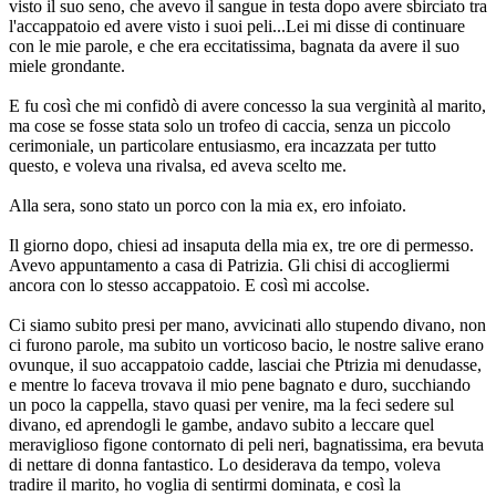
visto il suo seno, che avevo il sangue in testa dopo avere sbirciato tra
l'accappatoio ed avere visto i suoi peli...Lei mi disse di continuare
con le mie parole, e che era eccitatissima, bagnata da avere il suo
miele grondante.
E fu così che mi confidò di avere concesso la sua verginità al marito,
ma cose se fosse stata solo un trofeo di caccia, senza un piccolo
cerimoniale, un particolare entusiasmo, era incazzata per tutto
questo, e voleva una rivalsa, ed aveva scelto me.
Alla sera, sono stato un porco con la mia ex, ero infoiato.
Il giorno dopo, chiesi ad insaputa della mia ex, tre ore di permesso.
Avevo appuntamento a casa di Patrizia. Gli chisi di accogliermi
ancora con lo stesso accappatoio. E così mi accolse.
Ci siamo subito presi per mano, avvicinati allo stupendo divano, non
ci furono parole, ma subito un vorticoso bacio, le nostre salive erano
ovunque, il suo accappatoio cadde, lasciai che Ptrizia mi denudasse,
e mentre lo faceva trovava il mio pene bagnato e duro, succhiando
un poco la cappella, stavo quasi per venire, ma la feci sedere sul
divano, ed aprendogli le gambe, andavo subito a leccare quel
meraviglioso figone contornato di peli neri, bagnatissima, era bevuta
di nettare di donna fantastico. Lo desiderava da tempo, voleva
tradire il marito, ho voglia di sentirmi dominata, e così la