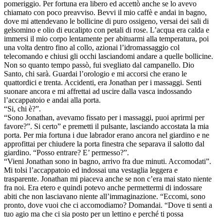
pomeriggio. Per fortuna era libero ed accettò anche se lo avevo
chiamato con poco preavviso. Bevvi il mio caffè e andai in bagno,
dove mi attendevano le bollicine di puro ossigeno, versai dei sali di
gelsomino e olio di eucalipto con petali di rose. L’acqua era calda e
immersi il mio corpo lentamente per abituarmi alla temperatura, poi
una volta dentro fino al collo, azionai l’idromassaggio col
telecomando e chiusi gli occhi lasciandomi andare a quelle bollicine.
Non so quanto tempo passò, fui svegliato dal campanello. Dio
Santo, chi sarà. Guardai l’orologio e mi accorsi che erano le
quattordici e trenta. Accidenti, era Jonathan per i massaggi. Senti
suonare ancora e mi affrettai ad uscire dalla vasca indossando
l’accappatoio e andai alla porta.
“Si, chi è?”.
“Sono Jonathan, avevamo fissato per i massaggi, puoi aprirmi per
favore?”. Si certo” e premetti il pulsante, lasciando accostata la mia
porta. Per mia fortuna i due labrador erano ancora nel giardino e ne
approfittai per chiudere la porta finestra che separava il salotto dal
giardino. “Posso entrare? E’ permesso?”.
“Vieni Jonathan sono in bagno, arrivo fra due minuti. Accomodati”.
Mi tolsi l’accappatoio ed indossai una vestaglia leggera e
trasparente. Jonathan mi piaceva anche se non c’era mai stato niente
fra noi. Era etero e quindi potevo anche permettermi di indossare
abiti che non lasciavano niente all’immaginazione. “Eccomi, sono
pronto, dove vuoi che ci accomodiamo? Domandai. “Dove ti senti a
tuo agio ma che ci sia posto per un lettino e perché ti possa