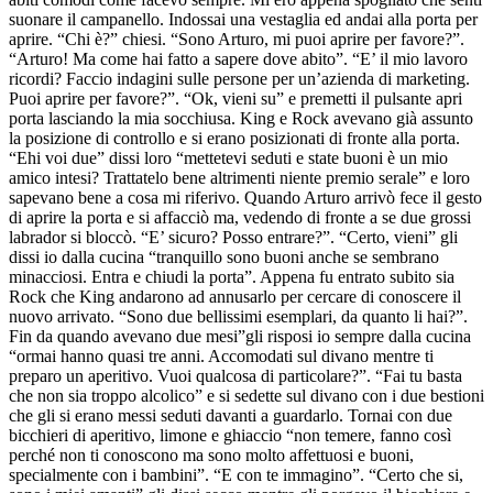
suonare il campanello. Indossai una vestaglia ed andai alla porta per
aprire. “Chi è?” chiesi. “Sono Arturo, mi puoi aprire per favore?”.
“Arturo! Ma come hai fatto a sapere dove abito”. “E’ il mio lavoro
ricordi? Faccio indagini sulle persone per un’azienda di marketing.
Puoi aprire per favore?”. “Ok, vieni su” e premetti il pulsante apri
porta lasciando la mia socchiusa. King e Rock avevano già assunto
la posizione di controllo e si erano posizionati di fronte alla porta.
“Ehi voi due” dissi loro “mettetevi seduti e state buoni è un mio
amico intesi? Trattatelo bene altrimenti niente premio serale” e loro
sapevano bene a cosa mi riferivo. Quando Arturo arrivò fece il gesto
di aprire la porta e si affacciò ma, vedendo di fronte a se due grossi
labrador si bloccò. “E’ sicuro? Posso entrare?”. “Certo, vieni” gli
dissi io dalla cucina “tranquillo sono buoni anche se sembrano
minacciosi. Entra e chiudi la porta”. Appena fu entrato subito sia
Rock che King andarono ad annusarlo per cercare di conoscere il
nuovo arrivato. “Sono due bellissimi esemplari, da quanto li hai?”.
Fin da quando avevano due mesi”gli risposi io sempre dalla cucina
“ormai hanno quasi tre anni. Accomodati sul divano mentre ti
preparo un aperitivo. Vuoi qualcosa di particolare?”. “Fai tu basta
che non sia troppo alcolico” e si sedette sul divano con i due bestioni
che gli si erano messi seduti davanti a guardarlo. Tornai con due
bicchieri di aperitivo, limone e ghiaccio “non temere, fanno così
perché non ti conoscono ma sono molto affettuosi e buoni,
specialmente con i bambini”. “E con te immagino”. “Certo che si,