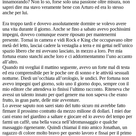
innamorando? Non lo so, forse solo una passione oltre misura, non
saprei dire ma stavo veramente bene con Arturo ed era lo stesso
anche per lui.
Era troppo tardi e dovevo assolutamente dormire se volevo avere
una vita durante il giorno. Anche se fino a sabato avevo pochissimi
impegni, dovevo comunque essere riposato per mantenermi
presente. Tornai in camera e vidi Rock e King che occupavano oltre
metà del letto, lasciai cadere la vestaglia a terra e mi gettai nell’unico
spazio libero che mi avevano lasciato, in mezzo a loro. Per mia
fortuna erano stanchi anche loro e ci addormentammo l’uno accanto
all’altro.
Quando mi svegliai il mattino seguente, avevo un forte mal di testa
ed era comprensibile per le poche ore di sonno e le attività sessuali
notturne. Diedi un’occhiata all’orologio, le undici. Per fortuna non
avevo impegni quel giorno, solo uno il giorno dopo, sempre con il
mio editore che attendeva io finissi l’ultimo racconto. Riteneva che
avessi un talento innato per quel genere ma non sapeva che erano
frutto, in gran parte, delle mie avventure.
Lo avesse saputo non sarei stato del tutto sicuro mi avrebbe fatto
firmare il prossimo contratto da mezzo milione di dollari. I miei due
cani erano nel giardino a saltare e giocare ed io avevo del tempo per
farmi un caffè, una bella vasca nell’idromassaggio e qualche
massaggio rigenerante. Quindi chiamai il mio amico Jonathan, un
ragazzo di colore molto bravo per questo lavoro e fissai per il primo