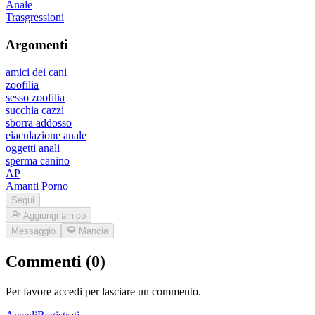
Anale
Trasgressioni
Argomenti
amici dei cani
zoofilia
sesso zoofilia
succhia cazzi
sborra addosso
eiaculazione anale
oggetti anali
sperma canino
AP
Amanti Porno
Segui
Aggiungi amico
Messaggio
Mancia
Commenti (0)
Per favore accedi per lasciare un commento.