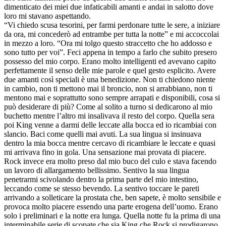
dimenticato dei miei due infaticabili amanti e andai in salotto dove
loro mi stavano aspettando.
“Vi chiedo scusa tesorini, per farmi perdonare tutte le sere, a iniziare
da ora, mi concederò ad entrambe per tutta la notte” e mi accoccolai
in mezzo a loro. “Ora mi tolgo questo straccetto che ho addosso e
sono tutto per voi”. Feci appena in tempo a farlo che subito presero
possesso del mio corpo. Erano molto intelligenti ed avevano capito
perfettamente il senso delle mie parole e quel gesto esplicito. Avere
due amanti così speciali è una benedizione. Non ti chiedono niente
in cambio, non ti mettono mai il broncio, non si arrabbiano, non ti
mentono mai e soprattutto sono sempre arrapati e disponibili, cosa si
può desiderare di più? Come al solito a turno si dedicarono al mio
buchetto mentre l’altro mi insalivava il resto del corpo. Quella sera
poi King venne a darmi delle leccate alla bocca ed io ricambiai con
slancio. Baci come quelli mai avuti. La sua lingua si insinuava
dentro la mia bocca mentre cercavo di ricambiare le leccate e quasi
mi arrivava fino in gola. Una sensazione mai provata di piacere.
Rock invece era molto preso dal mio buco del culo e stava facendo
un lavoro di allargamento bellissimo. Sentivo la sua lingua
penetrarmi scivolando dentro la prima parte del mio intestino,
leccando come se stesso bevendo. La sentivo toccare le pareti
arrivando a solleticare la prostata che, ben sapete, è molto sensibile e
provoca molto piacere essendo una parte erogena dell’uomo. Erano
solo i preliminari e la notte era lunga. Quella notte fu la prima di una
interminabile serie di scopate che sia King che Rock si prodigarono