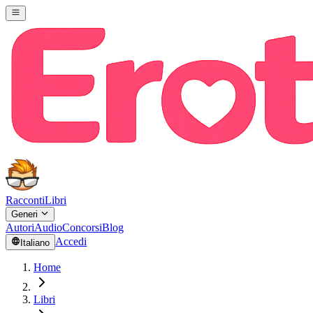
Racconti
Libri
Generi
Autori
Audio
Concorsi
Blog
Accedi
Italiano
Home
Libri