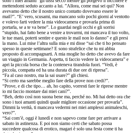
sono i miei amanti” gli dissi secco mentre gli porgevo il bicchiere e
mettendomi seduto accanto a lui. ”Allora, come mai sei qui? Non
avevamo detto che il nostro unico contatto dovevano essere le
mail?”. “E’ vero, scusami, ma mancano solo pochi giorni al ventotto
e volevo farti vedere la mia videocamera e provarla prima di
portarla, se a te va bene”. Lo guardai negli occhi e gli sorrisi
“stupido, hai fatto bene a venire a trovarmi, mi mancava il tuo volto,
le tue mani, poterti sentire e questo le mail non lo danno” e gli presi
la mano. Lui mise l’altra sulla mia e mi disse “sai che ti ho pensato
spesso in queste settimane? E sono strafelice che tu mi abbia
proposto di accompagnarti. A mia moglie ho detto che avevo da fare
un viaggio in Germania. Aspetta, ti faccio vedere la videocamera” e
apri la piccola borsa che la conteneva tirandola fuori. “Vedi, è
piccola, compatta ed ha una durata di due ore di ripresa”.
“Fa al caso nostro, ma la sai usare?” gli chiesi.
“Si certo ma sarebbe meglio fare della prove non credi?”.
“Prove, e di che tipo… ah, ho capito, vorresti fare le riprese mentre
io mi faccio montare dai miei cani?”.
“Beh, detto così non suona bene ma, perché no. Mi hai detto ora che
sono i tuoi amanti quindi quale migliore occasione per provarla”.
Dimmi la verità, ti mancava vedermi nei miei amplessi animaleschi,
vero?”.
“Sai com’è, oggi è lunedì e non sapevo come fare per arrivare a
sabato in astinenza. E poi non siamo certi che sabato possa
succedere qualcosa di erotico, magari è solo una festa come ti ha