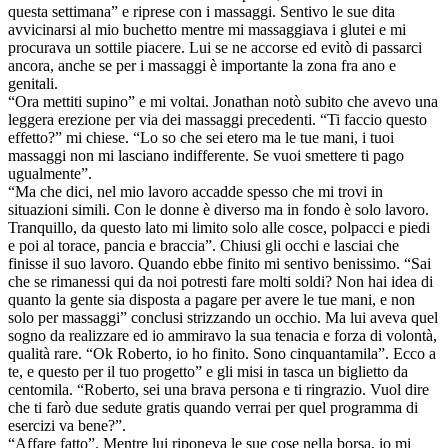
questa settimana” e riprese con i massaggi. Sentivo le sue dita
avvicinarsi al mio buchetto mentre mi massaggiava i glutei e mi
procurava un sottile piacere. Lui se ne accorse ed evitò di passarci
ancora, anche se per i massaggi è importante la zona fra ano e
genitali.
“Ora mettiti supino” e mi voltai. Jonathan notò subito che avevo una
leggera erezione per via dei massaggi precedenti. “Ti faccio questo
effetto?” mi chiese. “Lo so che sei etero ma le tue mani, i tuoi
massaggi non mi lasciano indifferente. Se vuoi smettere ti pago
ugualmente”.
“Ma che dici, nel mio lavoro accadde spesso che mi trovi in
situazioni simili. Con le donne è diverso ma in fondo è solo lavoro.
Tranquillo, da questo lato mi limito solo alle cosce, polpacci e piedi
e poi al torace, pancia e braccia”. Chiusi gli occhi e lasciai che
finisse il suo lavoro. Quando ebbe finito mi sentivo benissimo. “Sai
che se rimanessi qui da noi potresti fare molti soldi? Non hai idea di
quanto la gente sia disposta a pagare per avere le tue mani, e non
solo per massaggi” conclusi strizzando un occhio. Ma lui aveva quel
sogno da realizzare ed io ammiravo la sua tenacia e forza di volontà,
qualità rare. “Ok Roberto, io ho finito. Sono cinquantamila”. Ecco a
te, e questo per il tuo progetto” e gli misi in tasca un biglietto da
centomila. “Roberto, sei una brava persona e ti ringrazio. Vuol dire
che ti farò due sedute gratis quando verrai per quel programma di
esercizi va bene?”.
“Affare fatto”. Mentre lui riponeva le sue cose nella borsa, io mi