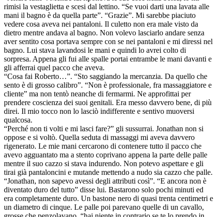
rimisi la vestaglietta e scesi dal lettino. “Se vuoi darti una lavata alle
mani il bagno è da quella parte”. “Grazie”. Mi sarebbe piaciuto
vedere cosa aveva nei pantaloni. Il culetto non era male visto da
dietro mentre andava al bagno. Non volevo lasciarlo andare senza
aver sentito cosa portava sempre con se nei pantaloni e mi diressi nel
bagno. Lui stava lavandosi le mani e quindi lo avrei colto di
sorpresa. Appena gli fui alle spalle portai entrambe le mani davanti e
gli afferrai quel pacco che aveva.
“Cosa fai Roberto…”. “Sto saggiando la mercanzia. Da quello che
sento è di grosso calibro”. “Non è professionale, fra massaggiatore e
cliente” ma non tentò neanche di fermarmi. Ne approfittai per
prendere coscienza dei suoi genitali. Era messo davvero bene, di più
direi. Il mio tocco non lo lasciò indifferente e sentivo muoversi
qualcosa.
“Perché non ti volti e mi lasci fare?” gli sussurrai. Jonathan non si
oppose e si voltò. Quella seduta di massaggi mi aveva davvero
rigenerato. Le mie mani cercarono di contenere tutto il pacco che
avevo agguantato ma a stento coprivano appena la parte delle palle
mentre il suo cazzo si stava indurendo. Non potevo aspettare e gli
tirai già pantaloncini e mutande mettendo a nudo sia cazzo che palle.
“Jonathan, non sapevo avessi degli attributi così”. “E ancora non è
diventato duro del tutto” disse lui. Bastarono solo pochi minuti ed
era completamente duro. Un bastone nero di quasi trenta centimetri e
un diametro di cinque. Le palle poi parevano quelle di un cavallo,
grosse che penzolavano. “hai niente in contrario se te lo prendo in