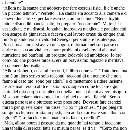
distendere”.
“Allora nella stanza che adopero per fare esercizi fisici, li c’è anche
un piccolo lettino”. “Perfetto”. La stanza era accanto alla camera e ci
tenevo due attrezzi per fare esercizi con un lettino. “Bene, togliti
tutto e distenditi pancia sotto, io preparo l’occorrente”. Mi tolsi la
vestaglietta e mi distesi. Jonathan indossava maglietta e pantaloncini
con scarpe da ginnastica e faceva quel lavoro ormai da cinque anni,
fin da quando era arrivato dal Senegal per studiare fisioterapia.
Prossimo a laurearsi aveva un sogno, di tornare nel suo paese ed
aprire una sua attività per curare problemi ossei dovuti alla mal
nutrizione nei bambini, un progetto lodevole ed ambizioso. Io ero
convinto che potesse farcela, era un bravissimo ragazzo e meritava
di ottenere dei risultati.
“Allora Roberto, cosa mi racconti, il libro come va”. “Tutto bene ma
non è un libro scrivo solo racconti, racconti di un genere che non
fanno al caso tuo, sono per adulti” e ci mettemmo a ridere insieme.
Le sue mani erano abili e il suo tocco sapeva come toccare ogni
parte del mio corpo ristabilendo quella tonicità di cui avevo bisogno.
Mise particolare attenzione ai miei glutei e ai miei fianchi “Sento
questa parte tesa e piuttosto sotto pressione. Dovresti fare esercizi
mirati per queste zone” mi disse. “Tipo?” gli chiesi. “Tipo piegarti
sui ginocchi, mentre stai in piedi, cercando di arrivare sui talloni con
i glutei”. “Lo faccio caro Jonathan lo faccio, credimi”.
“Mah, allora potresti passare da me quando hai tempo e facciamo
una tabella di esercizi fatta su misura per te, se ti va”. “Certo ma non