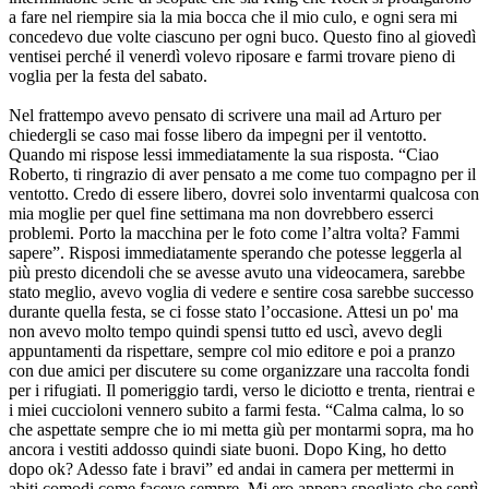
a fare nel riempire sia la mia bocca che il mio culo, e ogni sera mi
concedevo due volte ciascuno per ogni buco. Questo fino al giovedì
ventisei perché il venerdì volevo riposare e farmi trovare pieno di
voglia per la festa del sabato.
Nel frattempo avevo pensato di scrivere una mail ad Arturo per
chiedergli se caso mai fosse libero da impegni per il ventotto.
Quando mi rispose lessi immediatamente la sua risposta. “Ciao
Roberto, ti ringrazio di aver pensato a me come tuo compagno per il
ventotto. Credo di essere libero, dovrei solo inventarmi qualcosa con
mia moglie per quel fine settimana ma non dovrebbero esserci
problemi. Porto la macchina per le foto come l’altra volta? Fammi
sapere”. Risposi immediatamente sperando che potesse leggerla al
più presto dicendoli che se avesse avuto una videocamera, sarebbe
stato meglio, avevo voglia di vedere e sentire cosa sarebbe successo
durante quella festa, se ci fosse stato l’occasione. Attesi un po' ma
non avevo molto tempo quindi spensi tutto ed uscì, avevo degli
appuntamenti da rispettare, sempre col mio editore e poi a pranzo
con due amici per discutere su come organizzare una raccolta fondi
per i rifugiati. Il pomeriggio tardi, verso le diciotto e trenta, rientrai e
i miei cuccioloni vennero subito a farmi festa. “Calma calma, lo so
che aspettate sempre che io mi metta giù per montarmi sopra, ma ho
ancora i vestiti addosso quindi siate buoni. Dopo King, ho detto
dopo ok? Adesso fate i bravi” ed andai in camera per mettermi in
abiti comodi come facevo sempre. Mi ero appena spogliato che sentì