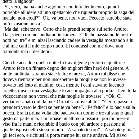
detto la signora”.
“Si, vero, ma ha anche aggiunto con intrattenimento, quindi
potrebbe alludere ad uno spettacolo che riguarda proprio la saga del
maiale, non credi?”. Ok, va bene, non vuoi. Peccato, sarebbe stata
un’occasione unica”.
“Ma dai, scherzavo. Certo che la prendi sempre sul serio Arturo.
Dai, vieni con me, andiamo in camera. E’ li che passiamo le nostre
notti noi tre” e mi alzai lasciando cadere la vestaglia mostrando a lui
e ai mie cani il mio corpo nudo. Li condussi con me dove non
tramonta mai il desiderio.
Ciò che accadde quella notte fu travolgente per tutti e quattro e
Arturo fece un filmato degno dei migliori film hard del genere. A
notte inoltrata, saranno state le tre e mezza, Arturo mi disse che
doveva rientrare per non insospettire la moglie se non lo avesse
trovato nel letto al mattino, così, mentre i cani stavano facendo
toilette, misi la mia vestaglia e lo accompagnai alla porta. “Tieni tu la
videocamera non vorrei che mia moglie la trovasse”. “Ok. Ci
vediamo sabato qui da me? Ormai sai dove abito”. “Certo, passo a
prenderti verso le dieci se per te va bene”. “Perfetto” e lo bacia sulla
bocca. Era la prima volta che baciavo un uomo e trovai strano quel
gesto da parte mia. Lui rimase un attimo a fissarmi poi mi prese il
viso fra le mani e ricambiò il bacio con più ardore e passione al
quale risposi nello stesso modo. “A sabato tesoro”. “A sabato gioia”
gli feci eco, e richiusi la porta mentre lui se ne andava. Mi stavo