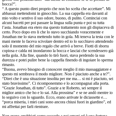
bocca?”.
“ A questo punto direi proprio che non ho scelta che accettare”. Mi
abbassai mettendomi in ginocchio. La sua cappella era davanti al
mio volto e sentivo il suo odore, buono, di pulito. Cominciai con
alcuni bacetti per poi passare la lingua sulla punta e poi su tutta
l’asta. Jonathan era etero ma questo trattamento non gli dispiaceva di
certo. Poco dopo ero li che lo stavo succhiando voracemente e
Jonathan me lo stava mettendo tutto in gola. Mi teneva la testa con le
mani mente lo faceva scivolare dentro ed io lo succhiavo attendendo
solo il momento del mio regalo che arrivò a breve. Fiotti di sborra
copiosa e calda mi inondarono la bocca e lasciai che scendessero già
nella gola. Alla fine, quando lo tirò fuori, stava perdendo la sua
durezza e potei pulire bene la cappella finendo di ingoiare lo sperma
rimasto.
“Buona, avevo bisogno di conoscere meglio il mio massaggiatore e
questo mi sembrava il modo migliore. Non è piaciuto anche a te?”.
“Direi che è una situazione insolita per me ma… si mi è piaciuto, sei
stato bravissimo”. Ci ricomponemmo e lo accompagnai alla porta.
“Grazie Jonathan, di tutto”. Grazie a te Roberto, sei sempre il
miglior amico che ho e lo sai. Alla prossima” e se ne andò mentre io
lo seguivo con lo sguardo. Ecco, erano arrivate le diciassette e…
“porca miseria, i miei cani sono ancora chiusi fuori in giardino”, ed
mi affrettai per farli rientrare.
Non erano arrabbiati come succede a noi umani ed è una fortuna