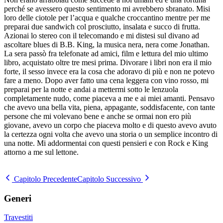
perché se avessero questo sentimento mi avrebbero sbranato. Misi
loro delle ciotole per l’acqua e qualche croccantino mentre per me
preparai due sandwich col prosciutto, insalata e succo di frutta.
Azionai lo stereo con il telecomando e mi distesi sul divano ad
ascoltare blues di B.B. King, la musica nera, nera come Jonathan.
La sera passò fra telefonate ad amici, film e lettura del mio ultimo
libro, acquistato oltre tre mesi prima. Divorare i libri non era il mio
forte, il sesso invece era la cosa che adoravo di più e non ne potevo
fare a meno. Dopo aver fatto una cena leggera con vino rosso, mi
preparai per la notte e andai a mettermi sotto le lenzuola
completamente nudo, come piaceva a me e ai miei amanti. Pensavo
che avevo una bella vita, piena, appagante, soddisfacente, con tante
persone che mi volevano bene e anche se ormai non ero più
giovane, avevo un corpo che piaceva molto e di questo avevo avuto
la certezza ogni volta che avevo una storia o un semplice incontro di
una notte. Mi addormentai con questi pensieri e con Rock e King
attorno a me sul lettone.
Capitolo Precedente
Capitolo Successivo
Generi
Travestiti