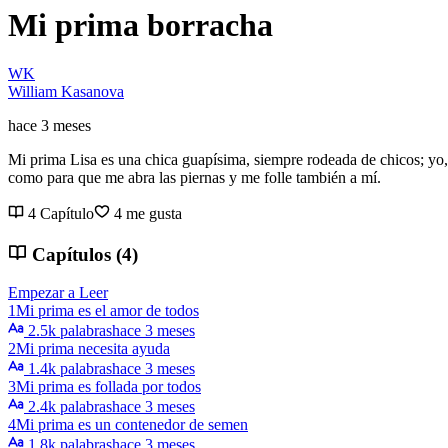
Mi prima borracha
WK
William Kasanova
hace 3 meses
Mi prima Lisa es una chica guapísima, siempre rodeada de chicos; yo, 
como para que me abra las piernas y me folle también a mí.
4 Capítulo
4 me gusta
Capítulos (4)
Empezar a Leer
1
Mi prima es el amor de todos
2.5k palabras
hace 3 meses
2
Mi prima necesita ayuda
1.4k palabras
hace 3 meses
3
Mi prima es follada por todos
2.4k palabras
hace 3 meses
4
Mi prima es un contenedor de semen
1.8k palabras
hace 3 meses