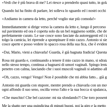
«Vedi che è più brava di me? Lei riesce a prenderlo quasi tutto, in go
Quando lui ha finito di parlare, lei solleva lo sguardo ed i nostri occhi
«Andiamo in camera da letto, perché voglio star più comoda!»
Immediatamente si dirige verso la camera da letto e, lungo il percorso 
sul pavimento ed ora è coperta solo da un bel reggiseno sottile, che de
perfettamente curato. Le sue cosce sono fasciate da autoreggenti ed i ta
tolgo la camicia, lei riprende a spompinare il mio cazzo. Antonio si sie
cosce aperte e posso vedere lo spacco rosa della sua fica, che è evidenz
«Dai, Mario, vieni a chiavarla! Guarda, è già bagnata fradicia! Questa
Rosa mi guarda e, continuando a tenere il mio cazzo in mano, si sdraia 
nello stesso tempo, continua a bagnarsi di umori vaginali. Spingo lent
penetro con calma, lasciando che i suoi muscoli vaginali si adattino all
«Oh, cazzo, vengo! Vengo! Non è possibile che mi abbia fatto... già 
Antonio mi guarda con stupore, mentre prendo a chiavarla con un movi
ogni affondo il suo seno, oscilla verso l'alto e la sua bocca si spalanca
«Che maschio! Che bel cazzone: mi sta sfondando?! Che toro possente
Me la sbatto per una quindicina di minuti buoni, poi la giro e la mett