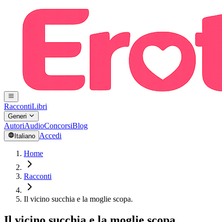
Racconti
Libri
Generi
Autori
Audio
Concorsi
Blog
Accedi
Italiano
Home
Racconti
Il vicino succhia e la moglie scopa.
Il vicino succhia e la moglie scopa.