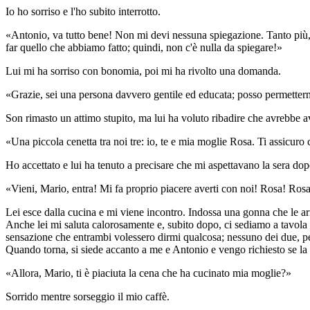
Io ho sorriso e l'ho subito interrotto.
«Antonio, va tutto bene! Non mi devi nessuna spiegazione. Tanto più, 
far quello che abbiamo fatto; quindi, non c'è nulla da spiegare!»
Lui mi ha sorriso con bonomia, poi mi ha rivolto una domanda.
«Grazie, sei una persona davvero gentile ed educata; posso permettermi
Son rimasto un attimo stupito, ma lui ha voluto ribadire che avrebbe a
«Una piccola cenetta tra noi tre: io, te e mia moglie Rosa. Ti assicur
Ho accettato e lui ha tenuto a precisare che mi aspettavano la sera dop
«Vieni, Mario, entra! Mi fa proprio piacere averti con noi! Rosa! Rosa,
Lei esce dalla cucina e mi viene incontro. Indossa una gonna che le arri
Anche lei mi saluta calorosamente e, subito dopo, ci sediamo a tavola 
sensazione che entrambi volessero dirmi qualcosa; nessuno dei due, però
Quando torna, si siede accanto a me e Antonio e vengo richiesto se la 
«Allora, Mario, ti è piaciuta la cena che ha cucinato mia moglie?»
Sorrido mentre sorseggio il mio caffè.