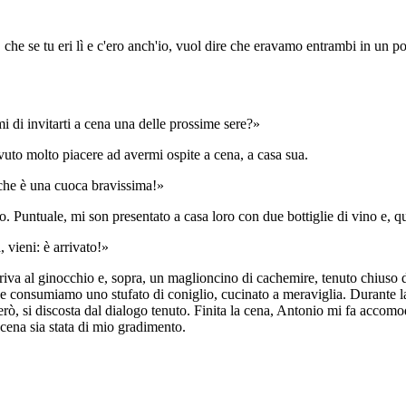
che se tu eri lì e c'ero anch'io, vuol dire che eravamo entrambi in un 
 di invitarti a cena una delle prossime sere?»
vuto molto piacere ad avermi ospite a cena, a casa sua.
o che è una cuoca bravissima!»
o. Puntuale, mi son presentato a casa loro con due bottiglie di vino e, 
 vieni: è arrivato!»
va al ginocchio e, sopra, un maglioncino di cachemire, tenuto chiuso dava
e consumiamo uno stufato di coniglio, cucinato a meraviglia. Durante la 
, si discosta dal dialogo tenuto. Finita la cena, Antonio mi fa accomodar
cena sia stata di mio gradimento.