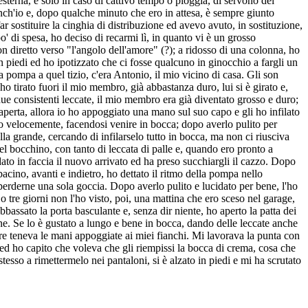
esterna, e solo in caso di cattivo tempo o pioggia, di servono del
ch'io e, dopo qualche minuto che ero in attesa, è sempre giunto
 sostituire la cinghia di distribuzione ed avevo avuto, in sostituzione,
 di spesa, ho deciso di recarmi lì, in quanto vi è un grosso
n diretto verso "l'angolo dell'amore" (?); a ridosso di una colonna, ho
 piedi ed ho ipotizzato che ci fosse qualcuno in ginocchio a fargli un
a pompa a quel tizio, c'era Antonio, il mio vicino di casa. Gli son
ho tirato fuori il mio membro, già abbastanza duro, lui si è girato e,
ue consistenti leccate, il mio membro era già diventato grosso e duro;
 aperta, allora io ho appoggiato una mano sul suo capo e gli ho infilato
ato velocemente, facendosi venire in bocca; dopo averlo pulito per
lla grande, cercando di infilarselo tutto in bocca, ma non ci riusciva
l bocchino, con tanto di leccata di palle e, quando ero pronto a
dato in faccia il nuovo arrivato ed ha preso succhiargli il cazzo. Dopo
cino, avanti e indietro, ho dettato il ritmo della pompa nello
za perderne una sola goccia. Dopo averlo pulito e lucidato per bene, l'ho
 o tre giorni non l'ho visto, poi, una mattina che ero sceso nel garage,
bbassato la porta basculante e, senza dir niente, ho aperto la patta dei
ne. Se lo è gustato a lungo e bene in bocca, dando delle leccate anche
ntre teneva le mani appoggiate ai miei fianchi. Mi lavorava la punta con
 ed ho capito che voleva che gli riempissi la bocca di crema, cosa che
tesso a rimettermelo nei pantaloni, si è alzato in piedi e mi ha scrutato