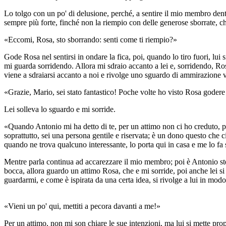
Lo tolgo con un po' di delusione, perché, a sentire il mio membro dentr
sempre più forte, finché non la riempio con delle generose sborrate, c
«Eccomi, Rosa, sto sborrando: senti come ti riempio?»
Gode Rosa nel sentirsi in ondare la fica, poi, quando lo tiro fuori, lui 
mi guarda sorridendo. Allora mi sdraio accanto a lei e, sorridendo, R
viene a sdraiarsi accanto a noi e rivolge uno sguardo di ammirazione 
«Grazie, Mario, sei stato fantastico! Poche volte ho visto Rosa godere
Lei solleva lo sguardo e mi sorride.
«Quando Antonio mi ha detto di te, per un attimo non ci ho creduto, po
soprattutto, sei una persona gentile e riservata; è un dono questo che ci
quando ne trova qualcuno interessante, lo porta qui in casa e me lo fa
Mentre parla continua ad accarezzare il mio membro; poi è Antonio ste
bocca, allora guardo un attimo Rosa, che e mi sorride, poi anche lei si
guardarmi, e come è ispirata da una certa idea, si rivolge a lui in mod
«Vieni un po' qui, mettiti a pecora davanti a me!»
Per un attimo, non mi son chiare le sue intenzioni, ma lui si mette pro