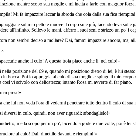
zione mentre scopo sua moglie e mi incita a farlo con maggior forza, vi
iempila! Mi fa impazzire leccar la sbroda che cola dalla sua fica riempita!
poggiate sul mio petto e muove il corpo su e giù, facendo leva sulle 
dere all'infinito. Sollevo le mani, afferro i suoi seni e strizzo un po' i c
ncora non sembri deciso a mollare? Dai, fammi impazzire ancora, ma, all
ne.
paccarle anche il culo! A questa troia piace anche lì, nel culo!»
lei nella posizione del 69 e, quando mi posiziono dietro di lei, è lui stess
zo in bocca. Poi lo appoggia al culo di sua moglie e spinge il mio corpo 
 e così vi scivolo con delicatezza; intanto Rosa mi avverte di far piano.
 mai presi!»
 che lui non veda l'ora di vedermi penetrare tutto dentro il culo di sua 
si diversi in culo, quindi, non aver riguardi: sfondaglielo!»
indietro; me la scopo per un po', facendola godere due volte, poi è lei s
bruciore al culo! Dai, rimettilo davanti e riempimi!»