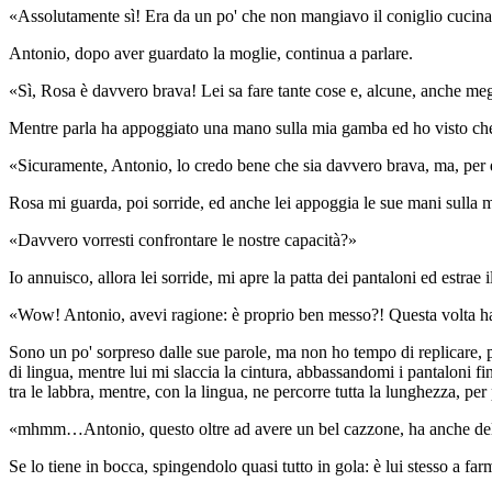
«Assolutamente sì! Era da un po' che non mangiavo il coniglio cucin
Antonio, dopo aver guardato la moglie, continua a parlare.
«Sì, Rosa è davvero brava! Lei sa fare tante cose e, alcune, anche me
Mentre parla ha appoggiato una mano sulla mia gamba ed ho visto che le
«Sicuramente, Antonio, lo credo bene che sia davvero brava, ma, per d
Rosa mi guarda, poi sorride, ed anche lei appoggia le sue mani sulla m
«Davvero vorresti confrontare le nostre capacità?»
Io annuisco, allora lei sorride, mi apre la patta dei pantaloni ed estr
«Wow! Antonio, avevi ragione: è proprio ben messo?! Questa volta hai
Sono un po' sorpreso dalle sue parole, ma non ho tempo di replicare,
di lingua, mentre lui mi slaccia la cintura, abbassandomi i pantaloni 
tra le labbra, mentre, con la lingua, ne percorre tutta la lunghezza, per 
«mhmm…Antonio, questo oltre ad avere un bel cazzone, ha anche dell
Se lo tiene in bocca, spingendolo quasi tutto in gola: è lui stesso a far