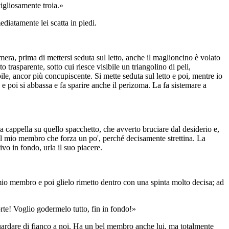
igliosamente troia.»
ediatamente lei scatta in piedi.
era, prima di mettersi seduta sul letto, anche il maglioncino è volato
rasparente, sotto cui riesce visibile un triangolino di peli,
ile, ancor più concupiscente. Si mette seduta sul letto e poi, mentre io
 e poi si abbassa e fa sparire anche il perizoma. La fa sistemare a
a cappella su quello spacchetto, che avverto bruciare dal desiderio e,
 il mio membro che forza un po', perché decisamente strettina. La
vo in fondo, urla il suo piacere.
io membro e poi glielo rimetto dentro con una spinta molto decisa; ad
e! Voglio godermelo tutto, fin in fondo!»
guardare di fianco a noi. Ha un bel membro anche lui, ma totalmente