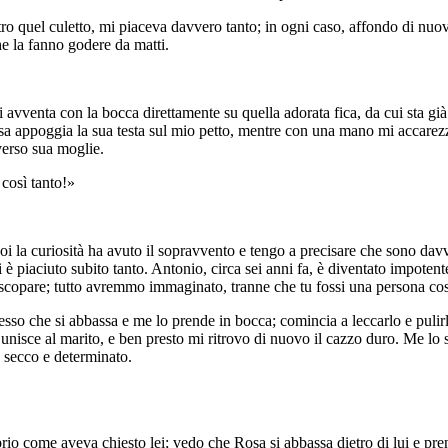
o quel culetto, mi piaceva davvero tanto; in ogni caso, affondo di nuovo
he la fanno godere da matti.
si avventa con la bocca direttamente su quella adorata fica, da cui sta già 
osa appoggia la sua testa sul mio petto, mentre con una mano mi accarez
verso sua moglie.
 così tanto!»
i la curiosità ha avuto il sopravvento e tengo a precisare che sono davv
 è piaciuto subito tanto. Antonio, circa sei anni fa, è diventato impotente 
 scopare; tutto avremmo immaginato, tranne che tu fossi una persona cos
sso che si abbassa e me lo prende in bocca; comincia a leccarlo e pulirl
 unisce al marito, e ben presto mi ritrovo di nuovo il cazzo duro. Me lo
o secco e determinato.
prio come aveva chiesto lei; vedo che Rosa si abbassa dietro di lui e pr