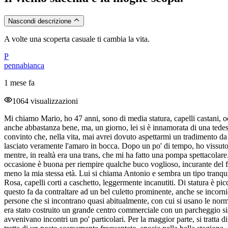
Nascondi descrizione
A volte una scoperta casuale ti cambia la vita.
P
pennabianca
1 mese fa
1064 visualizzazioni
Mi chiamo Mario, ho 47 anni, sono di media statura, capelli castani, o
anche abbastanza bene, ma, un giorno, lei si è innamorata di una tedesc
convinto che, nella vita, mai avrei dovuto aspettarmi un tradimento d
lasciato veramente l'amaro in bocca. Dopo un po' di tempo, ho vissuto
mentre, in realtà era una trans, che mi ha fatto una pompa spettacolare
occasione è buona per riempire qualche buco voglioso, incurante del f
meno la mia stessa età. Lui si chiama Antonio e sembra un tipo tranqui
Rosa, capelli corti a caschetto, leggermente incanutiti. Di statura è 
questo fa da contraltare ad un bel culetto prominente, anche se incorn
persone che si incontrano quasi abitualmente, con cui si usano le norma
era stato costruito un grande centro commerciale con un parcheggio sia 
avvenivano incontri un po' particolari. Per la maggior parte, si tratta d