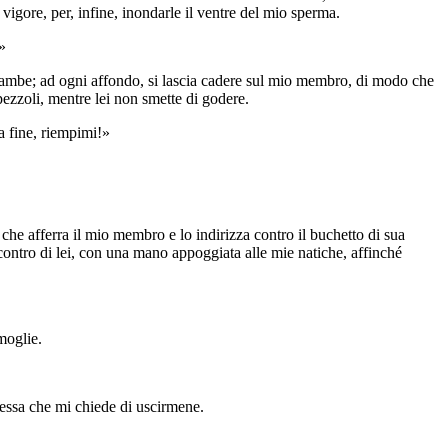
gore, per, infine, inondarle il ventre del mio sperma.
»
gambe; ad ogni affondo, si lascia cadere sul mio membro, di modo che
apezzoli, mentre lei non smette di godere.
a fine, riempimi!»
o che afferra il mio membro e lo indirizza contro il buchetto di sua
contro di lei, con una mano appoggiata alle mie natiche, affinché
moglie.
tessa che mi chiede di uscirmene.