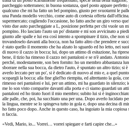
tratta di un posto scarsamente frequentato, specie nella bella stagione
parcheggio sotterraneo; in buona sostanza, quel posto appare perfetto
qualcuno che mi ha fatto un bel pompino, giusto per svuotarmi le palle.
una Panda modello vecchio, come auto di cortesia offerta dall'officina
supermercato; cogliendo l'occasione, ho fatto anche un giro verso quel 
visto due auto parcheggiate a L, posizione perfetta per chi vuole un m
pompino. Ho lasciato l'auto un po' distante e mi son avvicinato a piedi
giunto alle spalle e lui era così intento a spompinare il tizio, che non
trovandoselo davanti alla bocca, non ha fatto altro che prendere e suc
è stato quello il momento che ha alzato lo sguardo ed ho letto, nei suo
di nuovo il cazzo in bocca; lui, dopo un attimo di esitazione, ha ripre
bene, il tizio ha rimesso il cazzo nei pantaloni e se n'è andato. Antoni
perché, modestamente, son ben fornito: ho un membro abbastanza lungo e
sborrare nella sua bocca, da dietro l'auto, è spuntato un altro tizio; 
averlo leccato per un po', si è dedicato di nuovo al mio e, a quel punt
scopargli la bocca; alla fine gliel'ho riempita, ed altrettanto la gola, 
rimesso nei pantaloni e lui, per un attimo, mi ha guardato in silenzio; i
me lo son visto comparire davanti alla porta e ci siamo guardati un atti
pantaloni ed ho tirato fuori il mio membro; subito lui si è inginocchi
alle palle, che, poi, ha succhiato una per una. Dopo averlo lucidato pe
la lingua, mentre se lo spingeva tutto in gola e, dopo una decina di mi
ho fatto poco dopo. Anche in questo caso, ha ingoiato la mia copiosa sbo
n faccia.
«Vedi, Mario, io... Vorrei… vorrei spiegare e farti capire che...»