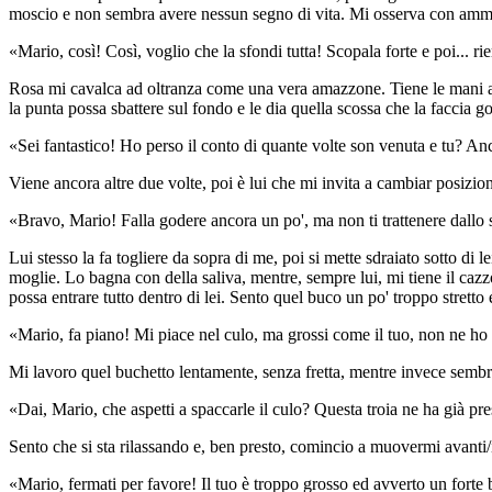
moscio e non sembra avere nessun segno di vita. Mi osserva con ammira
«Mario, così! Così, voglio che la sfondi tutta! Scopala forte e poi... r
Rosa mi cavalca ad oltranza come una vera amazzone. Tiene le mani ap
la punta possa sbattere sul fondo e le dia quella scossa che la faccia go
«Sei fantastico! Ho perso il conto di quante volte son venuta e tu? A
Viene ancora altre due volte, poi è lui che mi invita a cambiar posizio
«Bravo, Mario! Falla godere ancora un po', ma non ti trattenere dallo s
Lui stesso la fa togliere da sopra di me, poi si mette sdraiato sotto di 
moglie. Lo bagna con della saliva, mentre, sempre lui, mi tiene il caz
possa entrare tutto dentro di lei. Sento quel buco un po' troppo stretto
«Mario, fa piano! Mi piace nel culo, ma grossi come il tuo, non ne ho
Mi lavoro quel buchetto lentamente, senza fretta, mentre invece sembra
«Dai, Mario, che aspetti a spaccarle il culo? Questa troia ne ha già pre
Sento che si sta rilassando e, ben presto, comincio a muovermi avanti/
«Mario, fermati per favore! Il tuo è troppo grosso ed avverto un forte 