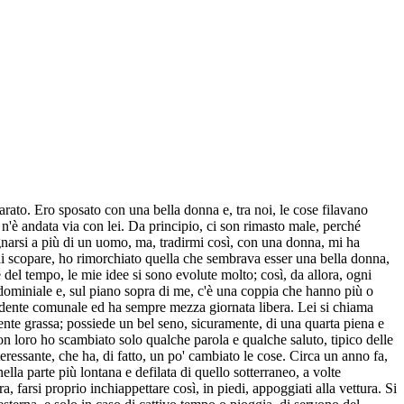
rato. Ero sposato con una bella donna e, tra noi, le cose filavano
 n'è andata via con lei. Da principio, ci son rimasto male, perché
gnarsi a più di un uomo, ma, tradirmi così, con una donna, mi ha
di scopare, ho rimorchiato quella che sembrava esser una bella donna,
del tempo, le mie idee si sono evolute molto; così, da allora, ogni
dominiale e, sul piano sopra di me, c'è una coppia che hanno più o
pendente comunale ed ha sempre mezza giornata libera. Lei si chiama
ente grassa; possiede un bel seno, sicuramente, di una quarta piena e
n loro ho scambiato solo qualche parola e qualche saluto, tipico delle
ressante, che ha, di fatto, un po' cambiato le cose. Circa un anno fa,
la parte più lontana e defilata di quello sotterraneo, a volte
, farsi proprio inchiappettare così, in piedi, appoggiati alla vettura. Si