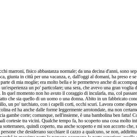
cchi marroni, fisico abbastanza normale; da una decina d'anni, sono sepa
a, giunta in città per una vacanza, e, dall'oggi al domani, ha preso e se
a parte di mia moglie; era molto bella e le permettevo anche di accompa
 un'esperienza un po' particolare; una sera, che avevo una gran voglia 
. In quel momento non ho avuto il coraggio di incularla, ma, col passare 
atto che sia quello di un uomo o una donna. Abito in un fabbricato con
llo, un po' tarchiato, con i capelli corti, occhi scuri. Lavora come di
piccolina ed ha anche dalle forme leggermente arrotondate, ma non certam
icia gambe corte; comunque, nell'insieme, è una bambolina ben fatta! Co
li cortesie tra vicini. Qualche tempo fa, ho scoperto una cosa molto inte
sotterraneo, quindi coperto, ma anche scoperto e mi son accorto che, nel
i persone che desiderano succhiare il cazzo a qualcuno, se non, addirittura