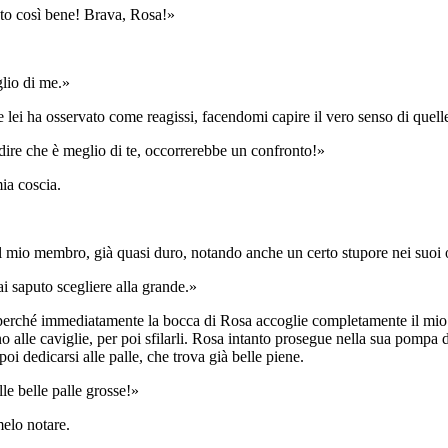
ato così bene! Brava, Rosa!»
glio di me.»
i ha osservato come reagissi, facendomi capire il vero senso di quelle 
ire che è meglio di te, occorrerebbe un confronto!»
ia coscia.
ae il mio membro, già quasi duro, notando anche un certo stupore nei suoi 
 saputo scegliere alla grande.»
 perché immediatamente la bocca di Rosa accoglie completamente il mio
fino alle caviglie, per poi sfilarli. Rosa intanto prosegue nella sua pom
poi dedicarsi alle palle, che trova già belle piene.
e belle palle grosse!»
melo notare.