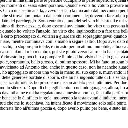
, perché in massima parte le persone occupano la parte superiore, quella 
 per momenti di sesso estemporaneo. Qualche volta ho voluto provare an
 Circa una settimana fa, avevo lasciato la mia auto dal meccanico per far
, che si trova non lontano dal centro commerciale; dovendo fare ad un po'
lato del parcheggio. Sono entrato da uno dei sei varchi esistenti e mi so
inimo di riservatezza e, dopo essermi avvicinato, ho visto una persona in
; quando ho voltato l'angolo, ho visto che, inginocchiato a fare una bell
 si è certo preoccupato di voltarsi a guardare chi sopraggiungeva; quando 
chiare, mentre continuava con la mano a segare l'altro. Dopo aver dato d
i occhi, lo stupore più totale; è rimasto per un attimo immobile, a bocca
so a succhiare il mio membro, poi si è girato verso l'altro e lo ha succhi
o è rimasto in ginocchio a pompare il mio ed ho visto che se lo gustava a
, soprattutto, bello grosso, di ottimo spessore. Mi ha fatto un gran be
si è avvicinato ad Antonio che, anche in questo caso, non ha neanche guar
o, ho appoggiato ancora una volta la mano sul suo capo e, muovendo il ba
con delle generose bordate di sborra, che lui ha ingoiato tutte di fila sen
o, senza dir niente, ho preso e me ne son andato per i fatti miei. Per due
mo in silenzio. Dopo di che, egli è entrato nel mio garage e, allora, ho a
ato davanti a me e mi ha regalato una ennesima pompa, fatta alla perfezio
r bene, se lo è infilato in gola, muovendo la testa avanti e indietro, me
nuti che me lo succhiava, ha intensificato il movimento solo sulla punta
rrata fino all'ultima goccia e, dopo averlo pulito per bene, è stato lui s