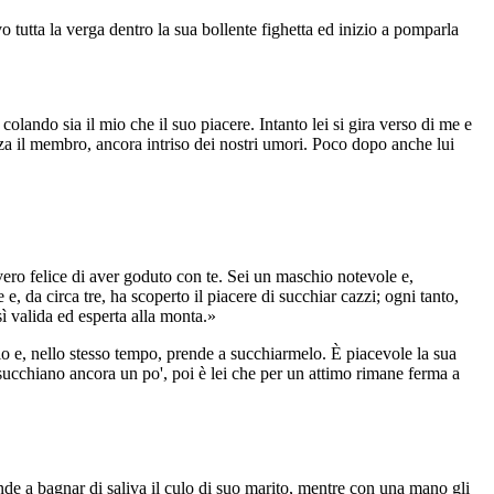
 tutta la verga dentro la sua bollente fighetta ed inizio a pomparla
colando sia il mio che il suo piacere. Intanto lei si gira verso di me e
za il membro, ancora intriso dei nostri umori. Poco dopo anche lui
ero felice di aver goduto con te. Sei un maschio notevole e,
e, da circa tre, ha scoperto il piacere di succhiar cazzi; ogni tanto,
ì valida ed esperta alla monta.»
o e, nello stesso tempo, prende a succhiarmelo. È piacevole la sua
 succhiano ancora un po', poi è lei che per un attimo rimane ferma a
ende a bagnar di saliva il culo di suo marito, mentre con una mano gli