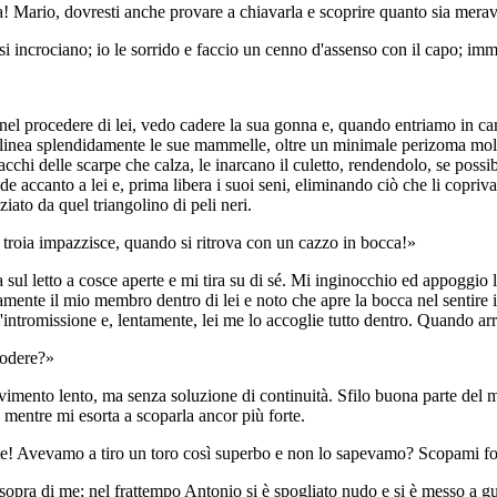
la! Mario, dovresti anche provare a chiavarla e scoprire quanto sia merav
 si incrociano; io le sorrido e faccio un cenno d'assenso con il capo; imm
nel procedere di lei, vedo cadere la sua gonna e, quando entriamo in cam
linea splendidamente le sue mammelle, oltre un minimale perizoma molto t
cchi delle scarpe che calza, le inarcano il culetto, rendendolo, se possib
de accanto a lei e, prima libera i suoi seni, eliminando ciò che li copriva
iato da quel triangolino di peli neri.
 troia impazzisce, quando si ritrova con un cazzo in bocca!»
sul letto a cosce aperte e mi tira su di sé. Mi inginocchio ed appoggio l
amente il mio membro dentro di lei e noto che apre la bocca nel sentire
'intromissione e, lentamente, lei me lo accoglie tutto dentro. Quando arri
godere?»
mento lento, ma senza soluzione di continuità. Sfilo buona parte del m
, mentre mi esorta a scoparla ancor più forte.
! Avevamo a tiro un toro così superbo e non lo sapevamo? Scopami fort
o sopra di me; nel frattempo Antonio si è spogliato nudo e si è messo a 