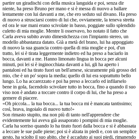
partire un giradischi con della musica languida e poi, senza dir
niente, ha preso Bruno per mano e si è messa di nuovo a ballare
lentamente con lui davanti a me, che ero seduto sul divano. Ha preso
di nuovo a strusciarsi contro di lui che, ovviamente, la teneva stretta
ed ora le sue mani erano scivolate in basso, poggiate sullo splendido
culetto di mia moglie. Mentre li osservavo, ho notato il fatto che
Carla aveva subito avuto dimestichezza con l'impianto stereo, un
modello abbastanza datato. Già a metà del brano, lui ha appoggiato
di nuovo la sua guancia contro quella di mia moglie e poi, d'un
tratto, lei si è tirata leggermente indietro ed ha preso a baciarlo in
bocca, davanti a me. Hanno limonato lingua in bocca per alcuni
minuti, poi lei si è inginocchiata davanti a lui, gli ha aperto i
pantaloni ed ha tirato fuori un bell'arnese, sicuramente più grosso del
mio, che è un po' sopra la media; quello di lui era soprattutto bello
lungo. Lo ha accarezzato e poi ha preso a leccarlo ed infilarselo
bene in gola, facendolo scivolare tutto in bocca, fino a quando il suo
viso non è andato a toccare contro il corpo di lui, che ha preso a
gemere di piacere.
«Oh piccola... la tua bocca... la tua bocca mi è mancata tantissimo;
così, brava, ingoialo di nuovo tutto!»
Son rimasto stupito, ma non più di tanto nell'apprendere che
evidentemente lui aveva già assaporato i pompini di mia moglie.
Carla ha sorriso quando lo ha tirato fuori dalla bocca e si è abbassata
a leccare le sue palle piene; poi si è alzata in piedi e, con un semplice
gesto, ha sciolto il suo abito, che è accaduto ai suoi piedi, rimanendo