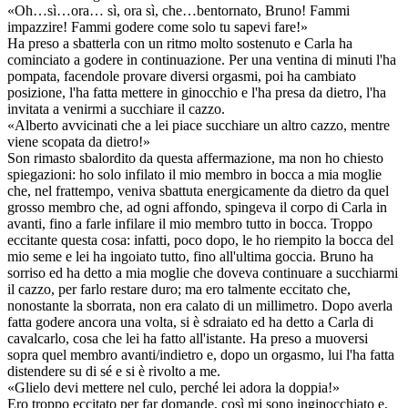
«Oh…sì…ora… sì, ora sì, che…bentornato, Bruno! Fammi
impazzire! Fammi godere come solo tu sapevi fare!»
Ha preso a sbatterla con un ritmo molto sostenuto e Carla ha
cominciato a godere in continuazione. Per una ventina di minuti l'ha
pompata, facendole provare diversi orgasmi, poi ha cambiato
posizione, l'ha fatta mettere in ginocchio e l'ha presa da dietro, l'ha
invitata a venirmi a succhiare il cazzo.
«Alberto avvicinati che a lei piace succhiare un altro cazzo, mentre
viene scopata da dietro!»
Son rimasto sbalordito da questa affermazione, ma non ho chiesto
spiegazioni: ho solo infilato il mio membro in bocca a mia moglie
che, nel frattempo, veniva sbattuta energicamente da dietro da quel
grosso membro che, ad ogni affondo, spingeva il corpo di Carla in
avanti, fino a farle infilare il mio membro tutto in bocca. Troppo
eccitante questa cosa: infatti, poco dopo, le ho riempito la bocca del
mio seme e lei ha ingoiato tutto, fino all'ultima goccia. Bruno ha
sorriso ed ha detto a mia moglie che doveva continuare a succhiarmi
il cazzo, per farlo restare duro; ma ero talmente eccitato che,
nonostante la sborrata, non era calato di un millimetro. Dopo averla
fatta godere ancora una volta, si è sdraiato ed ha detto a Carla di
cavalcarlo, cosa che lei ha fatto all'istante. Ha preso a muoversi
sopra quel membro avanti/indietro e, dopo un orgasmo, lui l'ha fatta
distendere su di sé e si è rivolto a me.
«Glielo devi mettere nel culo, perché lei adora la doppia!»
Ero troppo eccitato per far domande, così mi sono inginocchiato e,