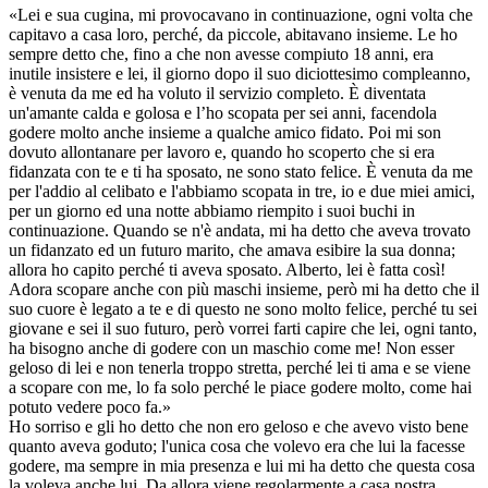
«Lei e sua cugina, mi provocavano in continuazione, ogni volta che
capitavo a casa loro, perché, da piccole, abitavano insieme. Le ho
sempre detto che, fino a che non avesse compiuto 18 anni, era
inutile insistere e lei, il giorno dopo il suo diciottesimo compleanno,
è venuta da me ed ha voluto il servizio completo. È diventata
un'amante calda e golosa e l’ho scopata per sei anni, facendola
godere molto anche insieme a qualche amico fidato. Poi mi son
dovuto allontanare per lavoro e, quando ho scoperto che si era
fidanzata con te e ti ha sposato, ne sono stato felice. È venuta da me
per l'addio al celibato e l'abbiamo scopata in tre, io e due miei amici,
per un giorno ed una notte abbiamo riempito i suoi buchi in
continuazione. Quando se n'è andata, mi ha detto che aveva trovato
un fidanzato ed un futuro marito, che amava esibire la sua donna;
allora ho capito perché ti aveva sposato. Alberto, lei è fatta così!
Adora scopare anche con più maschi insieme, però mi ha detto che il
suo cuore è legato a te e di questo ne sono molto felice, perché tu sei
giovane e sei il suo futuro, però vorrei farti capire che lei, ogni tanto,
ha bisogno anche di godere con un maschio come me! Non esser
geloso di lei e non tenerla troppo stretta, perché lei ti ama e se viene
a scopare con me, lo fa solo perché le piace godere molto, come hai
potuto vedere poco fa.»
Ho sorriso e gli ho detto che non ero geloso e che avevo visto bene
quanto aveva goduto; l'unica cosa che volevo era che lui la facesse
godere, ma sempre in mia presenza e lui mi ha detto che questa cosa
la voleva anche lui. Da allora viene regolarmente a casa nostra,