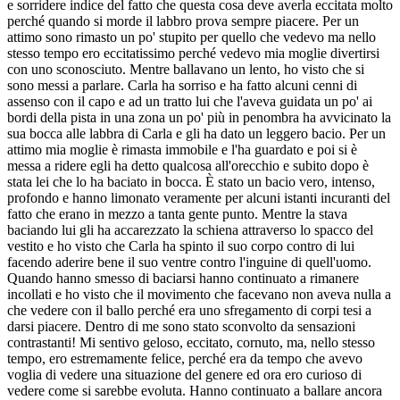
e sorridere indice del fatto che questa cosa deve averla eccitata molto
perché quando si morde il labbro prova sempre piacere. Per un
attimo sono rimasto un po' stupito per quello che vedevo ma nello
stesso tempo ero eccitatissimo perché vedevo mia moglie divertirsi
con uno sconosciuto. Mentre ballavano un lento, ho visto che si
sono messi a parlare. Carla ha sorriso e ha fatto alcuni cenni di
assenso con il capo e ad un tratto lui che l'aveva guidata un po' ai
bordi della pista in una zona un po' più in penombra ha avvicinato la
sua bocca alle labbra di Carla e gli ha dato un leggero bacio. Per un
attimo mia moglie è rimasta immobile e l'ha guardato e poi si è
messa a ridere egli ha detto qualcosa all'orecchio e subito dopo è
stata lei che lo ha baciato in bocca. È stato un bacio vero, intenso,
profondo e hanno limonato veramente per alcuni istanti incuranti del
fatto che erano in mezzo a tanta gente punto. Mentre la stava
baciando lui gli ha accarezzato la schiena attraverso lo spacco del
vestito e ho visto che Carla ha spinto il suo corpo contro di lui
facendo aderire bene il suo ventre contro l'inguine di quell'uomo.
Quando hanno smesso di baciarsi hanno continuato a rimanere
incollati e ho visto che il movimento che facevano non aveva nulla a
che vedere con il ballo perché era uno sfregamento di corpi tesi a
darsi piacere. Dentro di me sono stato sconvolto da sensazioni
contrastanti! Mi sentivo geloso, eccitato, cornuto, ma, nello stesso
tempo, ero estremamente felice, perché era da tempo che avevo
voglia di vedere una situazione del genere ed ora ero curioso di
vedere come si sarebbe evoluta. Hanno continuato a ballare ancora