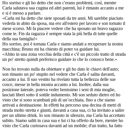
Ho sorriso e gli ho detto che non c'erano problemi, così, mentre
Carla salutava sua cugina ed altri parenti, lui è rimasto accanto a me
e si è messo a parlare.
«Carla mi ha detto che siete sposati da tre anni. Mi sarebbe piaciuto
vederla in abito da sposa, ma ero all'estero per lavoro e son tornato il
mese scorso. Mi fa piacere vedere che ha sposato un bravo ragazzo
come te. Fin da ragazza è sempre stata la più bella di tutte quelle
della sua famiglia!»
Ho sorriso, poi è tornata Carla e siamo andati a recuperare la nostra
macchina; Bruno mi ha chiesto di poter va guidare lui.
«Abito in una zona vecchia della città e c'è un piccolo tratto di strada
un po' stretto quindi preferisco guidare io che lo conosco bene.»
Non ho trovato nulla da obiettare e gli ho dato le chiavi dell'auto;
son rimasto un po' stupito nel vedere che Carla è salita davanti,
accanto a lui. Il suo vestito ha rivelato tutta la bellezza delle sue
cosce, messe in bella mostra accanto a lui. Inoltre, dalla sua
posizione laterale, poteva veder benissimo i seni di mia moglie,
lasciati liberi sotto il sottile indumento. Mi son seduto dietro ed ho
visto che si sono scambiati più di un’occhiata, fino a che siamo
arrivati a destinazione. In effetti ha percorso una decina di metri di
strada molto stretta e giunti, davanti a casa sua, ci ha invitato a salire
per un ultimo drink. Io son rimasto in silenzio, ma Carla ha accettato
subito. Siamo saliti in casa sua e lui ci ha offerto da bere, mentre ho
visto che Carla curiosava davanti ad un mobile; d'un tratto, ha fatto