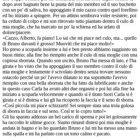
dopo aver bagnato bene la punta del mio membro ed il suo buchetto
con un po' di saliva, ho appoggiato il mio cazzo contro quel forellino
ed ho iniziato a spingere. Per un attimo sembrava voler resistere, poi
ha ceduto di colpo e mi son ritrovato tutto piantato dentro il culo di
mia moglie, che ha inarcato un po' la schiena ed ha urlato di
dolore/piacere.
«Cazzo, Alberto, fa piano! Lo sai che mi piace nel culo, ma... quello
di Bruno davanti è grosso! Muoviti che mi piace molto!»
Ho preso a scoparla insieme a lui e ben presto abbiamo raggiunto un
buon ritmo; alla fine ho riempito anche il culo di mia moglie con una
copiosa sborrata. Quando son uscito, Bruno l'ha messa di lato, e l'ha
girata e ho visto che ha appoggiato il suo membro contro il culo di
mia moglie e lentamente è scivolato dentro senza trovare nessuno
ostacolo perché un po' l'avevo dilatato io ma soprattutto l'avevo
riempito con una bella sborrata che ha fatto da lubrificante e anche
in questo caso Carla ha avuto altri due orgasmi e poi lui alla fine ha
iniziato a scoparla velocemente e quando si è tirato fuori Carla si è
girata e si è distesa e lui gli ha ricoperto la faccia e il seno di sborra.
«Così piccola mi piace schizzarti! Sei sempre stata una troia golosa
di sborra in faccia e sul seno. Così te lo copro tutto!»
Gli ha sparato addosso un bel carico di sperma e poi lei golosamente
ha raccolto le ultime gocce. Siamo rimasti distesi poi mia moglie è
andata in bagno e io ho guardato Bruno e lui mi ha messo una mano
sulla spalla e mi ha parlato con un tono calmo e pacato.