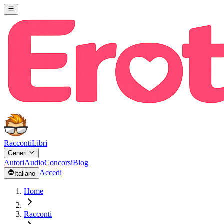
Racconti
Libri
Generi
Autori
Audio
Concorsi
Blog
Accedi
Italiano
Home
Racconti