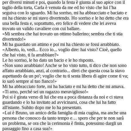
per diversi minuti e poi, quando la festa è giunta al suo apice con il
taglio della torta, Carla è venuta da me ed ho visto che lui l’ha
seguiva con lo sguardo. Mi ha sorriso, mi ha abbracciato e baciato e
mi ha chiesto se mi stavo divertendo. Ho sorriso e le ho detto che era
una bella festa e, soprattutto, ero felice di vedere che lei aveva
trovato un valido cavaliere con cui ballare.
«Mi sembra che hai trovato un ottimo ballerino; sembra che ti stia
divertendo!»
Mi ha guardato un attimo e poi mi ha chiesto se fossi arrabbiato.
«Alberto, io, vedi... Ecco io... voglio dire: hai visto? Cioè, quello
che hai visto, ti fa arrabbiare?»
Le ho sorriso, le ho dato un bacio e le ho risposto.
«Non sono arrabbiato! Anche se ho visto tutto, ti dico che non sono
affatto arrabbiato, anzi, al contrario... direi che questa cosa la stavo
aspettando da un po'; voglio che tu ti senta libera di agire come ti va;
io sarò sempre al tuo fianco!»
Mi ha abbracciato forte, mi ha baciato e mi ha detto che mi amava.
«Ti amo, perché sei un ragazzo meraviglioso!»
Poi si è girata verso di lui che era a poca distanza da noi e ci stava
guardando e lo ha invitato ad avvicinarsi, cosa che lui ha fatto
all'istante. Subito dopo me lo ha presentato.
«Lui è Bruno, un amico della famiglia di mia cugina, ma anche una
persona che conosco da tanto tempo e… spero che per te non sarà
un problema, se ora che la cerimonia è finita, potessimo dargli un
passaggio fino a casa sua!»