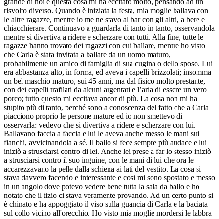
grande di noi e questa cosa mi ha eccitato molto, pensando ad un
risvolto diverso. Quando è iniziata la festa, mia moglie ballava con
le altre ragazze, mentre io me ne stavo al bar con gli altri, a bere e
chiacchierare. Continuavo a guardarla di tanto in tanto, osservandola
mentre si divertiva a ridere e scherzare con tutti. Alla fine, tutte le
ragazze hanno trovato dei ragazzi con cui ballare, mentre ho visto
che Carla è stata invitata a ballare da un uomo maturo,
probabilmente un amico di famiglia di sua cugina o dello sposo. Lui
era abbastanza alto, in forma, ed aveva i capelli brizzolati; insomma
un bel maschio maturo, sui 45 anni, ma dal fisico molto prestante,
con dei capelli trafilati da alcuni argentati e l’aria di essere un vero
porco; tutto questo mi eccitava ancor di più. La cosa non mi ha
stupito più di tanto, perché sono a conoscenza del fatto che a Carla
piacciono proprio le persone mature ed io non smettevo di
osservarla: vedevo che si divertiva a ridere e scherzare con lui.
Ballavano faccia a faccia e lui le aveva anche messo le mani sui
fianchi, avvicinandola a sé. Il ballo si fece sempre più audace e lui
iniziò a strusciarsi contro di lei. Anche lei prese a far lo stesso iniziò
a strusciarsi contro il suo inguine, con le mani di lui che ora le
accarezzavano la pelle dalla schiena ai lati del vestito. La cosa si
stava davvero facendo e interessante e così mi sono spostato e messo
in un angolo dove potevo vedere bene tutta la sala da ballo e ho
notato che il tizio ci stava veramente provando. Ad un certo punto si
è chinato e ha appoggiato il viso sulla guancia di Carla e la baciata
sul collo vicino all'orecchio. Ho visto mia moglie mordersi le labbra