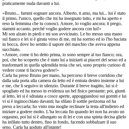
praticamente nuda davanti a lui.
«Bruno... fammi sognare ancora. Alberto, ti amo, ma lui... lui è stato
il primo, l'unico, quello che mi ha insegnato tutto, e mi ha aperto e
reso la femmina che tu conosci. Amore, lo voglio ancora; ti prego,
stammi accanto, perché voglio godere ancora con lui!»
Mi son alzato in piedi e mi son avvicinato. Le ho messo una mano
sul fianco e lei si è girata verso di me, mi ha sorriso ed io l'ho baciata
in bocca, dove ho sentito il sapore del maschio che aveva appena
succhiato.
«Amore, come ti ho detto prima, io sono sempre al tuo fianco; ora,
poi, che ho scoperto che è stato lui a iniziarti ai piaceri del sesso ed a
trasformarti in quella splendida troia che sei, sono proprio curioso di
vedere come ti faceva godere!»
Carla ha preso Bruno per mano, ha percorso il breve corridoio che
dalla sala porta alla camera da letto ed è entrata dentro insieme a lui
e me, che li seguivo in silenzio. Durante il breve tragitto, lui si è
spogliato ed ha messo in evidenza un bel fisico prestante; poi, giunti
al letto, lei si è sdraiata a cosce aperte, appoggiandosi sui gomiti e lui
vi si è inginocchiato davanti; ha sfilato Il sottile perizoma ed ha
preso a leccarla; ho visto mia moglie reclinare la testa all'indietro ed
iniziare a godere molto. L'ha leccata fin quando lei non ha avuto un
orgasmo, poi lui si è allungato su di lei e con una spinta decisa glielo
ha infilato tutto dentro, fino in fondo, facendo sobbalzare il suo
seno. Carla ha goduto all'istante!