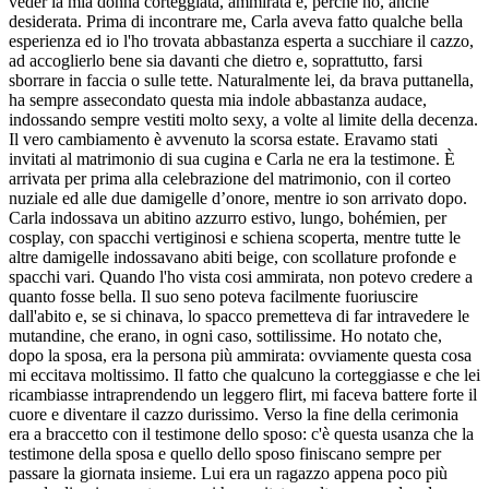
veder la mia donna corteggiata, ammirata e, perché no, anche
desiderata. Prima di incontrare me, Carla aveva fatto qualche bella
esperienza ed io l'ho trovata abbastanza esperta a succhiare il cazzo,
ad accoglierlo bene sia davanti che dietro e, soprattutto, farsi
sborrare in faccia o sulle tette. Naturalmente lei, da brava puttanella,
ha sempre assecondato questa mia indole abbastanza audace,
indossando sempre vestiti molto sexy, a volte al limite della decenza.
Il vero cambiamento è avvenuto la scorsa estate. Eravamo stati
invitati al matrimonio di sua cugina e Carla ne era la testimone. È
arrivata per prima alla celebrazione del matrimonio, con il corteo
nuziale ed alle due damigelle d’onore, mentre io son arrivato dopo.
Carla indossava un abitino azzurro estivo, lungo, bohémien, per
cosplay, con spacchi vertiginosi e schiena scoperta, mentre tutte le
altre damigelle indossavano abiti beige, con scollature profonde e
spacchi vari. Quando l'ho vista cosi ammirata, non potevo credere a
quanto fosse bella. Il suo seno poteva facilmente fuoriuscire
dall'abito e, se si chinava, lo spacco premetteva di far intravedere le
mutandine, che erano, in ogni caso, sottilissime. Ho notato che,
dopo la sposa, era la persona più ammirata: ovviamente questa cosa
mi eccitava moltissimo. Il fatto che qualcuno la corteggiasse e che lei
ricambiasse intraprendendo un leggero flirt, mi faceva battere forte il
cuore e diventare il cazzo durissimo. Verso la fine della cerimonia
era a braccetto con il testimone dello sposo: c'è questa usanza che la
testimone della sposa e quello dello sposo finiscano sempre per
passare la giornata insieme. Lui era un ragazzo appena poco più