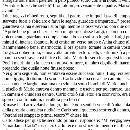
allargate dalle mani paterne, il pelo pubico scuro come la notte, il ve
"Voi due, lo so che siete lì" brontoló improvvisamente il padre. Mario 
avanti..."
I due ragazzi obbedirono, seguiti dal padre, che in quel lasso di temp
starvene fuori a sbirciare e farvi le seghe, guardate e imparate..." pros
guardava calma e serena i suoi figli mentre la osservavano con due oc
"Aprite bene gli occhi, vi servirà un giorno" disse Luigi, e con un col
dolcemente, guardando compiaciuta il bozzo sul suo inguine. Luigi pos
minuti di intensa sbattuta, luigi emise un verso rauco e Anita chiuse g
Rammentatelo bene, marmocchi. E ora sparite, tornate in camera vostr
I ragazzi obbedirono, e una volta tornati nei loro letti, Carlo iniziò 
mamma sembrava così felice che lui e Mario fossero lì a godersi lo sp
Pochi metri più in la, ecco un nuovo rumore, un altro cigolio di materas
pregando che quella notte finisse presto.
Nei giorni seguenti, non sembrava essere successo nulla: Luigi era s
pomeriggio, di ritorno da scuola, Carlo vide una cosa che cambio la sua
oscenamente larghe, mamma era sdraiata sotto i lombi di Mario, anche l
il pisello di Mario entrava dentro mamma, e usciva per poi entrare, usc
in camera e chiudersi dentro. Carlo crollò sul letto: era sconvolto, era
sporco, contro natura, ma allora perché???
Rimase lì ad arrovelarsi a lungo, finché non sentí la voce di Anita chi
della propria completa nudità, e Carlo sentí qualcosa scorrergli dentro
"Perché sei scappato prima, tesoro?" chiese lei.
Carlo attese per qualche secondo prima di rispondere: "Mi vergognavo
"Guardami, Carlo" disse lei. Carlo fece uno sforzo tremendo e infine r