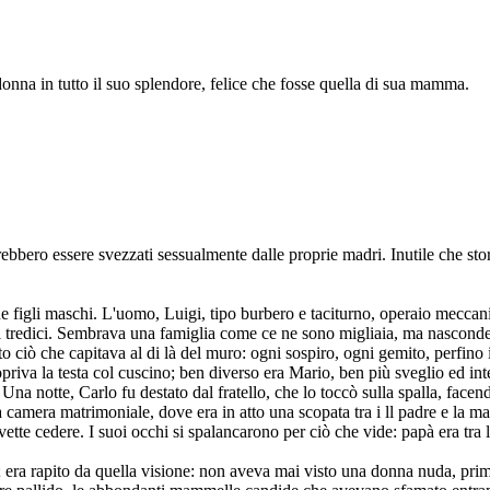
donna in tutto il suo splendore, felice che fosse quella di sua mamma.
bbero essere svezzati sessualmente dalle proprie madri. Inutile che storc
due figli maschi. L'uomo, Luigi, tipo burbero e taciturno, operaio mecca
di tredici. Sembrava una famiglia come ce ne sono migliaia, ma nasconde
tto ciò che capitava al di là del muro: ogni sospiro, ogni gemito, perfino 
opriva la testa col cuscino; ben diverso era Mario, ben più sveglio ed int
na notte, Carlo fu destato dal fratello, che lo toccò sulla spalla, facen
 camera matrimoniale, dove era in atto una scopata tra i ll padre e la m
ovette cedere. I suoi occhi si spalancarono per ciò che vide: papà era tra
 era rapito da quella visione: non aveva mai visto una donna nuda, pri