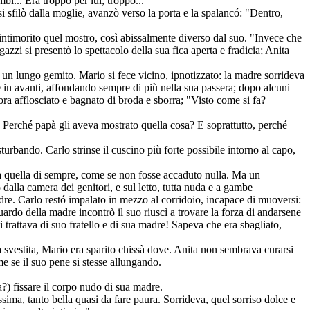
i... Era troppo per lui, troppo...
i sfilò dalla moglie, avanzò verso la porta e la spalancó: "Dentro,
intimorito quel mostro, così abissalmente diverso dal suo. "Invece che
azzi si presentò lo spettacolo della sua fica aperta e fradicia; Anita
n un lungo gemito. Mario si fece vicino, ipnotizzato: la madre sorrideva
 in avanti, affondando sempre di più nella sua passera; dopo alcuni
ora afflosciato e bagnato di broda e sborra; "Visto come si fa?
i? Perché papà gli aveva mostrato quella cosa? E soprattutto, perché
turbando. Carlo strinse il cuscino più forte possibile intorno al capo,
a quella di sempre, come se non fosse accaduto nulla. Ma un
dalla camera dei genitori, e sul letto, tutta nuda e a gambe
adre. Carlo restó impalato in mezzo al corridoio, incapace di muoversi:
ardo della madre incontrò il suo riuscì a trovare la forza di andarsene
i trattava di suo fratello e di sua madre! Sapeva che era sbagliato,
a svestita, Mario era sparito chissà dove. Anita non sembrava curarsi
e se il suo pene si stesse allungando.
) fissare il corpo nudo di sua madre.
ima, tanto bella quasi da fare paura. Sorrideva, quel sorriso dolce e