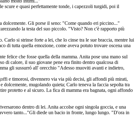
iano molto intimi..."
e scure e quasi perfettamente tonde, i capezzoli turgidi, poi il
lava dolcemente. Gli porse il seno: "Come quando eri piccino..."
arezzando la testa del suo piccolo. "Visto? Non c'è rapporto più
arlo si strinse forte a lei, che lo cinse tra le sue braccia, mentre lui
briaco di tutta quella emozione, come aveva potuto trovare oscena una
amente felice che fosse quella della mamma. Anita pose una mano sul
nso di calore, il suo giovane pene era finito dentro qualcosa di
mma gli sussurró all' orecchio "Adesso muoviti avanti e indietro,
fi e timorosi, divennero via via più decisi, gli affondi più mirati,
e dolcemente, mugolando quieta; Carlo teneva la faccia sepolta tra
sentire protetto e al sicuro. La fica di mamma era bagnata, ogni affondo
riversarono dentro di lei. Anita accolse ogni singola goccia, e una
vvero tanto..."Gli diede un bacio in fronte, lungo lungo. "D'ora in