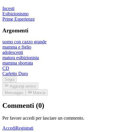
Incesti
Esibizionismo
Prime Esperienze
Argomenti
uomo con cazzo grande
mamma e figlio
adolescenti
matura esibizionista
mamma sborrata
CD
Carletto Duro
Segui
Aggiungi amico
Messaggio
Mancia
Commenti (0)
Per favore accedi per lasciare un commento.
Accedi
Registrati