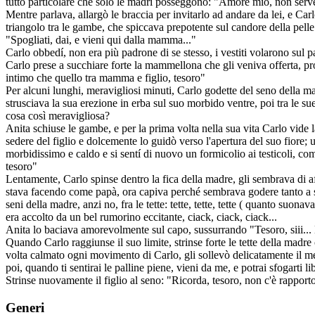
tutto particolare che solo le madri posseggono: "Amore mio, non serve
Mentre parlava, allargò le braccia per invitarlo ad andare da lei, e Carl
triangolo tra le gambe, che spiccava prepotente sul candore della pelle
"Spogliati, dai, e vieni qui dalla mamma..."
Carlo obbedí, non era più padrone di se stesso, i vestiti volarono sul 
Carlo prese a succhiare forte la mammellona che gli veniva offerta, p
intimo che quello tra mamma e figlio, tesoro"
Per alcuni lunghi, meravigliosi minuti, Carlo godette del seno della madr
strusciava la sua erezione in erba sul suo morbido ventre, poi tra le s
cosa così meravigliosa?
Anita schiuse le gambe, e per la prima volta nella sua vita Carlo vide
sedere del figlio e dolcemente lo guidò verso l'apertura del suo fiore; u
morbidissimo e caldo e si sentí di nuovo un formicolio ai testicoli, c
tesoro"
Lentamente, Carlo spinse dentro la fica della madre, gli sembrava di aff
stava facendo come papà, ora capiva perché sembrava godere tanto a s
seni della madre, anzi no, fra le tette: tette, tette, tette ( quanto suo
era accolto da un bel rumorino eccitante, ciack, ciack, ciack...
Anita lo baciava amorevolmente sul capo, sussurrando "Tesoro, siii...
Quando Carlo raggiunse il suo limite, strinse forte le tette della madre
volta calmato ogni movimento di Carlo, gli sollevò delicatamente il me
poi, quando ti sentirai le palline piene, vieni da me, e potrai sfogarti l
Strinse nuovamente il figlio al seno: "Ricorda, tesoro, non c'è rapport
Generi