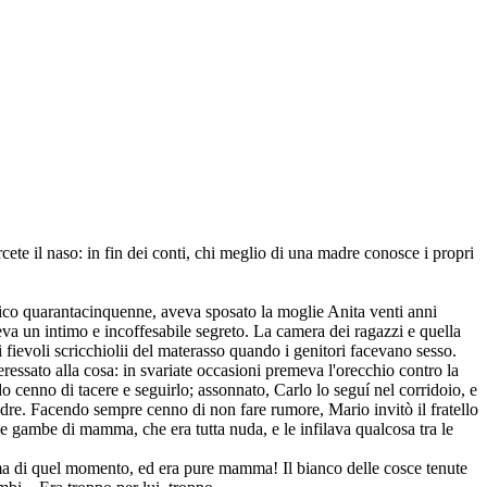
ete il naso: in fin dei conti, chi meglio di una madre conosce i propri
nico quarantacinquenne, aveva sposato la moglie Anita venti anni
va un intimo e incoffesabile segreto. La camera dei ragazzi e quella
i fievoli scricchiolii del materasso quando i genitori facevano sesso.
eressato alla cosa: in svariate occasioni premeva l'orecchio contro la
do cenno di tacere e seguirlo; assonnato, Carlo lo seguí nel corridoio, e
adre. Facendo sempre cenno di non fare rumore, Mario invitò il fratello
 le gambe di mamma, che era tutta nuda, e le infilava qualcosa tra le
ma di quel momento, ed era pure mamma! Il bianco delle cosce tenute