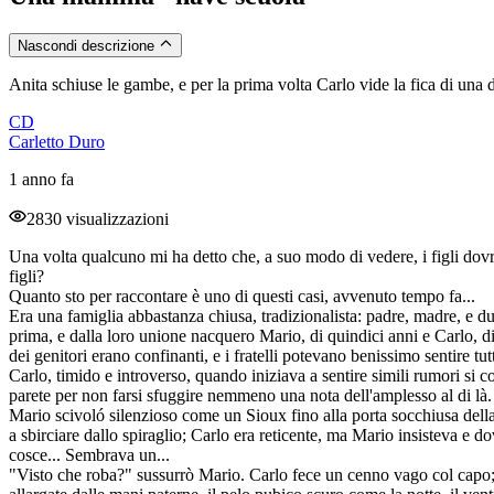
Nascondi descrizione
Anita schiuse le gambe, e per la prima volta Carlo vide la fica di una 
CD
Carletto Duro
1 anno fa
2830 visualizzazioni
Una volta qualcuno mi ha detto che, a suo modo di vedere, i figli dovre
figli?
Quanto sto per raccontare è uno di questi casi, avvenuto tempo fa...
Era una famiglia abbastanza chiusa, tradizionalista: padre, madre, e 
prima, e dalla loro unione nacquero Mario, di quindici anni e Carlo, 
dei genitori erano confinanti, e i fratelli potevano benissimo sentire tu
Carlo, timido e introverso, quando iniziava a sentire simili rumori si c
parete per non farsi sfuggire nemmeno una nota dell'amplesso al di là. U
Mario scivoló silenzioso come un Sioux fino alla porta socchiusa della
a sbirciare dallo spiraglio; Carlo era reticente, ma Mario insisteva e d
cosce... Sembrava un...
"Visto che roba?" sussurrò Mario. Carlo fece un cenno vago col capo;