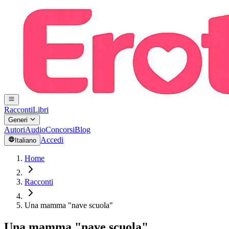
Racconti
Libri
Generi
Autori
Audio
Concorsi
Blog
Accedi
Italiano
Home
Racconti
Una mamma "nave scuola"
Una mamma "nave scuola"