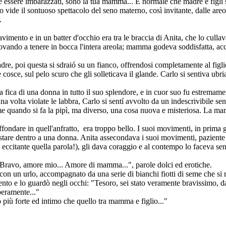
 essere imbarazzati, sono la tua mamma... È normale che madre e figli s
o vide il sontuoso spettacolo del seno materno, così invitante, dalle areol
.
pavimento e in un batter d'occhio era tra le braccia di Anita, che lo cul
rovando a tenere in bocca l'intera areola; mamma godeva soddisfatta, acc
e, poi questa si sdraió su un fianco, offrendosi completamente al figlio. C
ue cosce, sul pelo scuro che gli solleticava il glande. Carlo si sentiva u
 la fica di una donna in tutto il suo splendore, e in cuor suo fu estrem
na volta violate le labbra, Carlo si sentí avvolto da un indescrivibile se
ome quando si fa la pipì, ma diverso, una cosa nuova e misteriosa. La ma
ondare in quell'anfratto, era troppo bello. I suoi movimenti, in prima gof
tare dentro a una donna. Anita assecondava i suoi movimenti, paziente 
nava eccitante quella parola!), gli dava coraggio e al contempo lo faceva 
 Bravo, amore mio... Amore di mamma...", parole dolci ed erotiche.
 con un urlo, accompagnato da una serie di bianchi fiotti di seme che si 
nto e lo guardò negli occhi: "Tesoro, sei stato veramente bravissimo, da
iberamente..."
o più forte ed intimo che quello tra mamma e figlio..."