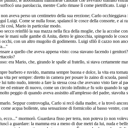
ntre pallido, le abbondanti mammelle candide che avevano sfamato entramb
soffocó una parolaccia, mentre Carlo rimase lì come pietrificato. Luigi s
o non aveva perso un centimetro della sua erezione; Carlo occhieggiava 
eguí Luigi. Come se nulla fosse, spalancó le cosce della consorte, e ai rag
chi così, Mario in particolar modo.
po secco reinfiló la sua mazza nella fica della moglie, che la accolse co
e le mani sulle gambe di Anita, dietro le ginocchia, spingendo le cosce
li occhi, con un altro mugolio di godimento. Luigi sfilò il cazzo non anc
a..."
a pensare a quello che aveva appena visto: cosa stavano facendo i genitor
ettacolo?
so: era Mario, che, girando le spalle al fratello, si stava certamente mas
empre burbero e ruvido, mamma sempre buona e dolce, la vita era tornat
 vita per sempre: diretto in camera per posare lo zaino di scuola, passò 
ui tutto nudo, intento a fare la stessa cosa che avevano visto fare al p
ire ed entrare di nuovo, come un circolo infinito,e fu solo quando lo sgu
 molto peggio di quando aveva assistito all'amplesso del padre, stavolta s
amarlo. Seppur controvoglia, Carlo si recò dalla madre, e la trovò ancor
, come acqua bollente, una sensazione di formicolio al basso ventre, com
, ecco..." mormorò. Guardava fisso per terra, non poteva (o non voleva?
iuscì a guardare: la mamma era a meno di due metri da lui, nuda e belliss