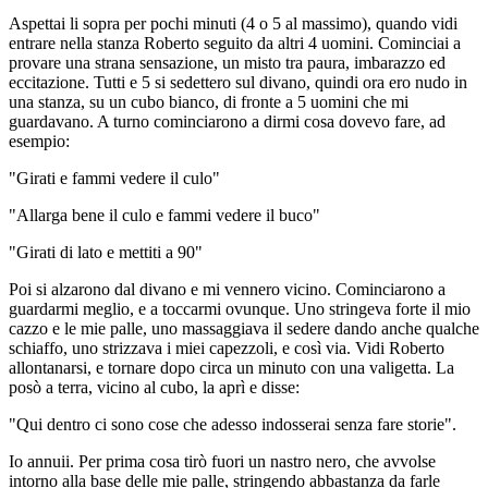
Aspettai li sopra per pochi minuti (4 o 5 al massimo), quando vidi
entrare nella stanza Roberto seguito da altri 4 uomini. Cominciai a
provare una strana sensazione, un misto tra paura, imbarazzo ed
eccitazione. Tutti e 5 si sedettero sul divano, quindi ora ero nudo in
una stanza, su un cubo bianco, di fronte a 5 uomini che mi
guardavano. A turno cominciarono a dirmi cosa dovevo fare, ad
esempio:
"Girati e fammi vedere il culo"
"Allarga bene il culo e fammi vedere il buco"
"Girati di lato e mettiti a 90"
Poi si alzarono dal divano e mi vennero vicino. Cominciarono a
guardarmi meglio, e a toccarmi ovunque. Uno stringeva forte il mio
cazzo e le mie palle, uno massaggiava il sedere dando anche qualche
schiaffo, uno strizzava i miei capezzoli, e così via. Vidi Roberto
allontanarsi, e tornare dopo circa un minuto con una valigetta. La
posò a terra, vicino al cubo, la aprì e disse:
"Qui dentro ci sono cose che adesso indosserai senza fare storie".
Io annuii. Per prima cosa tirò fuori un nastro nero, che avvolse
intorno alla base delle mie palle, stringendo abbastanza da farle