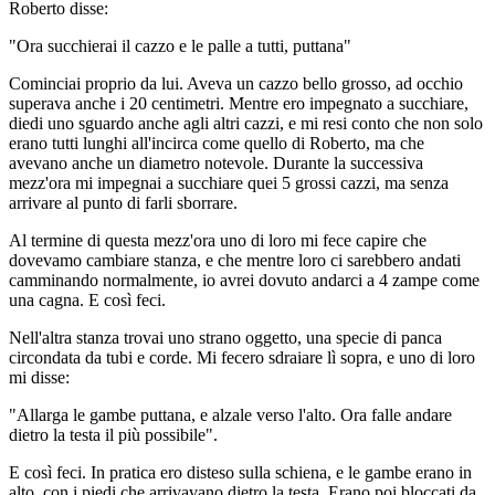
Roberto disse:
"Ora succhierai il cazzo e le palle a tutti, puttana"
Cominciai proprio da lui. Aveva un cazzo bello grosso, ad occhio
superava anche i 20 centimetri. Mentre ero impegnato a succhiare,
diedi uno sguardo anche agli altri cazzi, e mi resi conto che non solo
erano tutti lunghi all'incirca come quello di Roberto, ma che
avevano anche un diametro notevole. Durante la successiva
mezz'ora mi impegnai a succhiare quei 5 grossi cazzi, ma senza
arrivare al punto di farli sborrare.
Al termine di questa mezz'ora uno di loro mi fece capire che
dovevamo cambiare stanza, e che mentre loro ci sarebbero andati
camminando normalmente, io avrei dovuto andarci a 4 zampe come
una cagna. E così feci.
Nell'altra stanza trovai uno strano oggetto, una specie di panca
circondata da tubi e corde. Mi fecero sdraiare lì sopra, e uno di loro
mi disse:
"Allarga le gambe puttana, e alzale verso l'alto. Ora falle andare
dietro la testa il più possibile".
E così feci. In pratica ero disteso sulla schiena, e le gambe erano in
alto, con i piedi che arrivavano dietro la testa. Erano poi bloccati da