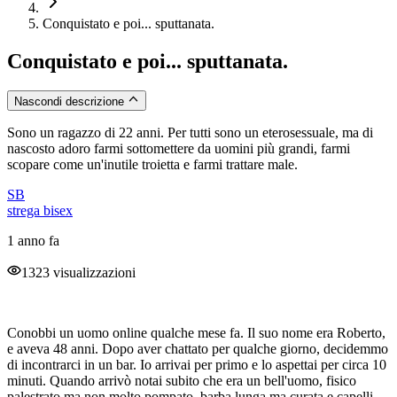
Conquistato e poi... sputtanata.
Conquistato e poi... sputtanata.
Nascondi descrizione
Sono un ragazzo di 22 anni. Per tutti sono un eterosessuale, ma di
nascosto adoro farmi sottomettere da uomini più grandi, farmi
scopare come un'inutile troietta e farmi trattare male.
SB
strega bisex
1 anno fa
1323 visualizzazioni
Conobbi un uomo online qualche mese fa. Il suo nome era Roberto,
e aveva 48 anni. Dopo aver chattato per qualche giorno, decidemmo
di incontrarci in un bar. Io arrivai per primo e lo aspettai per circa 10
minuti. Quando arrivò notai subito che era un bell'uomo, fisico
palestrato ma non molto pompato, barba lunga ma curata e capelli