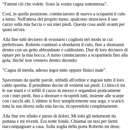
"Fatemi ciò che volete. Sono la vostra cagna sottomessa".
Così, in quella posizione, cominciarono di nuovo a scoparmi il culo
a turno. Nell'attesa del proprio turno, qualcuno strusciava il suo
cazzo sulla mia faccia o sui miei piedi. Questa cosa andò avanti per
quasi un'ora.
Alla fine tutti decisero di svuotarsi i coglioni nel modo in cui
preferivano. Roberto continuò a sfondarmi il culo, fino a sborrarmi
dentro con un getto abbondante e caldissimo. Due di loro decisero di
optare per la mia bocca. A turno cominciarono a scoparmela fino alla
gola, finché non vennero dentro dicendo:
"Cagna di merda, adesso ingoi tutto oppure finisci male".
Spaventato da quelle parole, ubbidii all'ordine e ingoiai tutto il loro
caldo sperma. Il penultimo decise di venirmi sui piedi. Li bloccò tra
le sue mani e ci infilò il cazzo in mezzo e segandosi praticamente
con i miei piedi, fino a sborrare e ricoprirli tutti, insieme alle scarpe
con i tacchi alti. L'ultimo si fece semplicemente una sega, e scaricò
tutta la sua sborra sulla mia faccia, ricoprendola completamente.
Alla fine ero sfinito e pieno di dolori. Mi tolsi gli indumenti da
puttana e mi rivestii. Era notte fonda. Chiamai un taxi per farmi
riaccompagnare a casa. Sulla soglia della porta Roberto mi disse,