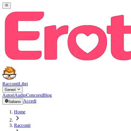
Racconti
Libri
Generi
Autori
Audio
Concorsi
Blog
Accedi
Italiano
Home
Racconti