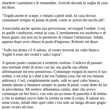
rimettere i pantaloni e le mutandine. Arrivati davanti la soglia di casa
mi disse:
"Togliti anche le scarpe, e rimani a piedi nudi. In casa dovrai
camminare sempre in punta di piedi, come se avessi dei tacchi alti".
Assecondai anche questa sua perversione, ed eseguii l'ordine. Così,
in quelle condizioni, entrai in casa. L'arredamento era moderno e di
buon gusto, ma non mi fu permesso di visitare l'abitazione. Infatti,
appena dopo aver chiuso la porta d'ingresso, Roberto mi disse:
"Sulla tua destra c'è il salone, al centro troverai un cubo bianco.
Togliti il resto dei vestiti e salici sopra".
A questo punto cominciai a sentirmi confuso. Credevo di passare
una normale notte di sesso con lui, ma quella sua ultima
affermazione mi rese pensieroso. Comunque eseguii di nuovo il suo
ordine, e mi tolsi la t-shirt (che era l'ultima cosa che mi era rimasta
addosso). Così, completamente nudo, salii su quel cubo bianco,
stando attento a rimanere sempre in punta di piedi, come detto da lui
in precedenza. Mi sentivo abbastanza carino, dato che avevo
comunque un bel fisico, con solo un accenno di pancetta e di tettine,
e che la mattina avevo fatto la ceretta su tutto il corpo. Il salone era
semi-vuoto, infatti oltre quel cubo c'era solo un lungo divano grigio
posto vicino ad esso.