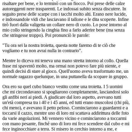
risaltare per bene, e lo terminò con un fiocco. Poi prese delle calze
autoreggenti nere trasparenti. Le indossai subito senza discutere. In
seguito prese delle scarpe con i tacchi molto alti. Erano nere lucide,
e indossandole vidi che lasciavano il tallone e le dita scoperte. Infine
tirò fuori dalla valigetta un collare nero di cuoio. Lo pose intorno al
mio collo stringendo la cinghia fino a farlo aderire bene (ma senza
che stringesse troppo). Poi pronunciò le parole:
"Tu ora sei la nostra troietta, questa notte faremo di te ciò che
vogliamo e tu non avrai nulla in contrario".
Mentre lo diceva mi teneva una mano stretta intorno al collo. Quella
frase mi spaventò molto, ma ormai non potevo fare più niente, e
quindi decisi di stare al gioco. Quell'uomo aveva trasformato me, un
normale ragazzo quelunque, in una puttanella da scopare in gruppo.
Ora ero su quel cubo bianco vestito come una troietta. I 5 uomini
che mi circondavano si spogliarono completamente, lasciandosi solo
gli anfibi neri ai piedi. A giudicare dal loro aspetto, avevano tutti
un'età compresa tra i 40 e i 45 anni, ed tutti erano muscolosi (chi più,
chi meno), e avevano il petto peloso. Cominciarono a guardarmi e a
toccarsi il cazzo, mentre uno di loro mi scattava addirittura delle foto
da varie angolazioni. Mi vennero vicino e cominciarono a toccarmi
con mano pesante, finché uno di loro mi fece scendere dal cubo e mi
fece inginocchiare a terra. Si misero in cerchio intorno a me, e