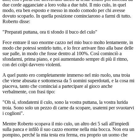
due corde agganciate a loro volta a due tubi. Il mio culo, in quel
modo, era ben esposto e messo in modo comodo per chi avesse
dovuto scoparlo. In quella posizione cominciarono a farmi di tutto.
Roberto disse:
"Preparati puttana, ora ti sfondo il buco del culo"
Fece entrare il suo enorme cazzo nel mio buco molto lentamente, in
modo che potessi sentirlo tutto, e lo fece arrivare fino alla base delle
sue palle, in modo che fosse dentro al 100%. Così cominciò a
sfondarmi, prima piano, e poi aumentando sempre di più il ritmo,
con dei colpi davvero violenti.
A quel punto ero completamente immerso nel mio ruolo, una troia
che viene abusata e sottomessa da 5 uomini superdotati, e la cosa mi
piaceva, tanto che cominciai a partecipare al gioco anche
verbalmente, con frasi tipo:
"Oh sì, sfondatemi il culo, sono la vostra puttana, la vostra lurida
troia. Sono solo un pezzo di carne da scopare, usatemi per svuotarvi
i coglioni".
Mentre Roberto scopava il mio culo, un altro dei 5 salì all'impiedi
sulla panca e infilò il suo cazzo enorme nella mia bocca. Non era un
pompino, perché la mia testa era ferma, era proprio un uomo che