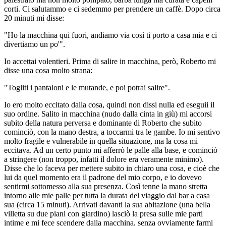
corti. Ci salutammo e ci sedemmo per prendere un caffè. Dopo circa
20 minuti mi disse:
"Ho la macchina qui fuori, andiamo via così ti porto a casa mia e ci
divertiamo un po'".
Io accettai volentieri. Prima di salire in macchina, però, Roberto mi
disse una cosa molto strana:
"Togliti i pantaloni e le mutande, e poi potrai salire".
Io ero molto eccitato dalla cosa, quindi non dissi nulla ed eseguii il
suo ordine. Salito in macchina (nudo dalla cinta in giù) mi accorsi
subito della natura perversa e dominante di Roberto che subito
cominciò, con la mano destra, a toccarmi tra le gambe. Io mi sentivo
molto fragile e vulnerabile in quella situazione, ma la cosa mi
eccitava. Ad un certo punto mi afferrò le palle alla base, e cominciò
a stringere (non troppo, infatti il dolore era veramente minimo).
Disse che lo faceva per mettere subito in chiaro una cosa, e cioè che
lui da quel momento era il padrone del mio corpo, e io dovevo
sentirmi sottomesso alla sua presenza. Così tenne la mano stretta
intorno alle mie palle per tutta la durata del viaggio dal bar a casa
sua (circa 15 minuti). Arrivati davanti la sua abitazione (una bella
villetta su due piani con giardino) lasciò la presa sulle mie parti
intime e mi fece scendere dalla macchina, senza ovviamente farmi