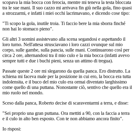
scopava la mia bocca con ferocia, mentre mi teneva la testa bloccata
tra le sue mani. Il suo cazzo mi arrivava fin giù nella gola, fino quasi
a strozzarmi, e infatti i miei occhi lacrimavano, e dicendo cose tipo:
"Ti scopo la gola, inutile troia. Ti faccio bere la mia sborra finché
non hai lo stomaco pieno".
Gli altri 3 uomini assistevano alla scena segandosi e aspettando il
loro turno. Nell'attesa strusciavano i loro cazzi ovunque sul mio
corpo, sulle gambe, sulla pancia, sulle mani. Continuarono così per
circa 2 ore, alternandosi tra il mio culo e la mia bocca (infatti avevo
sempre tutti e due i buchi pieni, senza un attimo di tregua).
Passate queste 2 ore mi slegarono da quella panca. Ero distrutto. La
schiena mi faceva male per la posizione in cui ero, la bocca era tutta
indolensita, e il buco del mio culo era ormai diventato larghissimo
come quello di una puttana. Nonostante ciò, sentivo che quello era il
mio ruolo nel mondo.
Sceso dalla panca, Roberto decise di scaraventarmi a terra, e disse:
"Sei proprio una gran puttana. Ora mettiti a 90, con la faccia a terra
e il culo in alto ben esposto. Con te non abbiamo ancora finito".
Io risposi: