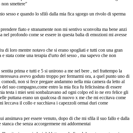
o non smettere"
io sesso e quando lo sfilò dalla mia fica sgorgo un rivolo di sperma
no prendere fiato e stranamente non mi sentivo sconvolta ma bene anzi
sa nel profondo come se essere in questa balia di emozioni mi avesse
ra di loro mentre notavo che si erano spogliati e tutti con una gran
ma e stata come una terapia d'urto del sesso , ma sapevo che non
 sentita prima e tutti e 5 si unirono a me nel bere , nel frattempo la
 interessava avevo goduto troppo per fermarmi ora, a quel punto uno di
 più comodi, non si fece pregare andammo nella mia camera da letto al
o del suo compagno,come entro la mia fica fu felicissima di essere
mia testa i miei seni sonbalzavano ad ogni colpo ed io ne ero felice gli
e delle puttana erano un qualcosa di nuovo x me che mi eccitava come
mi leccava il collo e succhiava i capezzoli ormai duri come
 ansimava per essere venuto, dopo di che mi sfila il suo fallo e dalla
ta e stanca che senza accorgermene mi addormentai