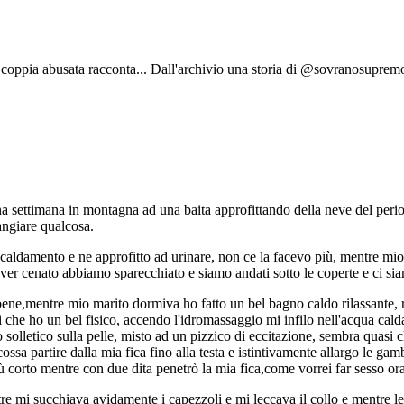
 coppia abusata racconta... Dall'archivio una storia di @sovranosuprem
a settimana in montagna ad una baita approfittando della neve del perio
angiare qualcosa.
scaldamento e ne approfitto ad urinare, non ce la facevo più, mentre mio
er cenato abbiamo sparecchiato e siamo andati sotto le coperte e ci si
a bene,mentre mio marito dormiva ho fatto un bel bagno caldo rilassante
 che ho un bel fisico, accendo l'idromassaggio mi infilo nell'acqua calda 
 solletico sulla pelle, misto ad un pizzico di eccitazione, sembra quasi 
ssa partire dalla mia fica fino alla testa e istintivamente allargo le gamb
più corto mentre con due dita penetrò la mia fica,come vorrei far sesso ora
tre mi succhiava avidamente i capezzoli e mi leccava il collo e mentre le