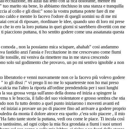
l'eccitazione, mi alzai dal letto con la fica dolorante, mentre mi
" tuo marito sta bene, lo abbiamo rinchiuso in una stanza e tranquilla
a al collo e gli dissi:" sono la vostra puttana potete fare di me
gno caldo e mentre lo facevo l'odore di quegli uomini su di me mi
aiai cercai di riposare, riordinare le idee, quando uno di loro mi prese
o che io ero la loro puttana in quei giorni si sarebbero divertiti con me
ti piacciono puttana, ti ho sentito godere come una assatanata questa
 sta comoda , non la possiamo mica sciupare, ahahah" cosi andammo
dava fastidio anzi l'ansia e l'eccitazione in me crescevano come fiumi
o alle tonsille, mi veniva da rimettere ma in me stava crescendo
zarono solo sul godimento che provavo, un po mi sentivo ignobile a non
mito liberatorio e venni nuovamente non ce la facevo più volevo godere
 " io gli dissi :" vi prego li no me lo squartereste non ho mai preso
scalcia ma l'altro la riporta all'ordine prendendola per i suoi lunghi
nta la sua grossa verga sull'anno della donna ed inizia a spingere la
rma x le braccia, il fallo del suo violentatore e grosso sembra che stia
ando non fu tutto dentro a quel punto iniziarono i moventi avanti ed
 ed iniziai a provare un po di piacere fino ad arrivare a godere proprio
ledra da monta il dolore atroce era sparito ,c'era solo piacere , il mio
"Ha fatto tante storie la puttana, vedi ora come le piace. Ti incula così
o tantissimo, ad ogni colpo la mia fica grondaia a fiumi i suoi umori