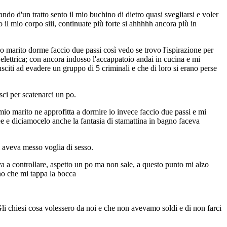
ndo d'un tratto sento il mio buchino di dietro quasi svegliarsi e voler
il mio corpo siii, continuate più forte si ahhhhh ancora più in
 marito dorme faccio due passi così vedo se trovo l'ispirazione per
 elettrica; con ancora indosso l'accappatoio andai in cucina e mi
sciti ad evadere un gruppo di 5 criminali e che di loro si erano perse
ci per scatenarci un po.
mio marito ne approfitta a dormire io invece faccio due passi e mi
ee e diciamocelo anche la fantasia di stamattina in bagno faceva
 aveva messo voglia di sesso.
 a controllare, aspetto un po ma non sale, a questo punto mi alzo
no che mi tappa la bocca
Gli chiesi cosa volessero da noi e che non avevamo soldi e di non farci