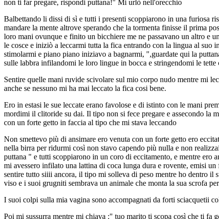
non ti far pregare, rispondi puttana!" Mi urlò nell'orecchio
Balbettando li dissi di sì e tutti i presenti scoppiarono in una furiosa r
mandare la mente altrove sperando che la tormenta finisse il prima poss
loro mani ovunque e finito un bicchiere me ne passavano un altro e uno
le cosce e iniziò a leccarmi tutta la fica entrando con la lingua al suo
stimolarmi e piano piano iniziavo a bagnarmi, ",guardate qui la puttana 
sulle labbra infilandomi le loro lingue in bocca e stringendomi le tette
Sentire quelle mani ruvide scivolare sul mio corpo nudo mentre mi lec
anche se nessuno mi ha mai leccato la fica cosi bene.
Ero in estasi le sue leccate erano favolose e di istinto con le mani pre
mordimi il clitoride su dai. Il tipo non si fece pregare e assecondo la 
con un forte getto in faccia al tipo che mi stava leccando
Non smettevo più di ansimare ero venuta con un forte getto ero eccitat
nella birra per ridurmi così non stavo capendo più nulla e non realizzai
puttana " e tutti scoppiarono in un coro di eccitamento, e mentre ero a
mi avessero infilato una lattina di coca lunga dura e rovente, emisi u
sentire tutto siiii ancora, il tipo mi solleva di peso mentre ho dentro i
viso e i suoi grugniti sembrava un animale che monta la sua scrofa per i
I suoi colpi sulla mia vagina sono accompagnati da forti sciacquetii c
Poi mi sussurra mentre mi chiava :" tuo marito ti scopa così che ti fa 