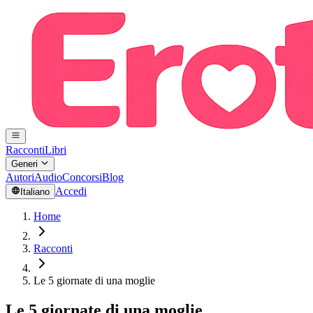
Racconti
Libri
Generi
Autori
Audio
Concorsi
Blog
Accedi
Italiano
Home
Racconti
Le 5 giornate di una moglie
Le 5 giornate di una moglie