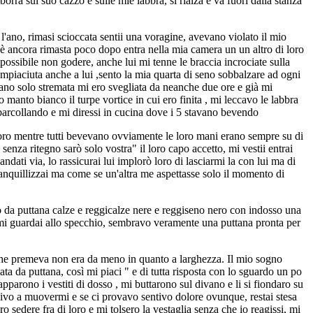
orra sul suo cazzo e sulle mie labbra, si rialza e va fuori dalla stanza
l'ano, rimasi scioccata sentii una voragine, avevano violato il mio
 è ancora rimasta poco dopo entra nella mia camera un un altro di loro
ossibile non godere, anche lui mi tenne le braccia incrociate sulla
ompiaciuta anche a lui ,sento la mia quarta di seno sobbalzare ad ogni
iano solo stremata mi ero svegliata da neanche due ore e già mi
anto bianco il turpe vortice in cui ero finita , mi leccavo le labbra
e barcollando e mi diressi in cucina dove i 5 stavano bevendo
 loro mentre tutti bevevano ovviamente le loro mani erano sempre su di
enza ritegno sarò solo vostra" il loro capo accetto, mi vestii entrai
dati via, lo rassicurai lui implorò loro di lasciarmi la con lui ma di
ranquillizzai ma come se un'altra me aspettasse solo il momento di
o da puttana calze e reggicalze nere e reggiseno nero con indosso una
 , mi guardai allo specchio, sembravo veramente una puttana pronta per
 che premeva non era da meno in quanto a larghezza. Il mio sogno
ta da puttana, così mi piaci " e di tutta risposta con lo sguardo un po
parono i vestiti di dosso , mi buttarono sul divano e li si fiondaro su
civo a muovermi e se ci provavo sentivo dolore ovunque, restai stesa
 sedere fra di loro e mi tolsero la vestaglia senza che io reagissi, mi