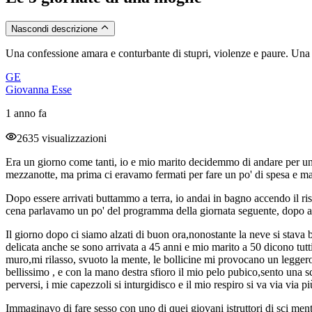
Nascondi descrizione
Una confessione amara e conturbante di stupri, violenze e paure. Una
GE
Giovanna Esse
1 anno fa
2635 visualizzazioni
Era un giorno come tanti, io e mio marito decidemmo di andare per un
mezzanotte, ma prima ci eravamo fermati per fare un po' di spesa e m
Dopo essere arrivati buttammo a terra, io andai in bagno accendo il ri
cena parlavamo un po' del programma della giornata seguente, dopo av
Il giorno dopo ci siamo alzati di buon ora,nonostante la neve si stav
delicata anche se sono arrivata a 45 anni e mio marito a 50 dicono tutti
muro,mi rilasso, svuoto la mente, le bollicine mi provocano un leggero
bellissimo , e con la mano destra sfioro il mio pelo pubico,sento una sco
perversi, i mie capezzoli si inturgidisco e il mio respiro si va via via 
Immaginavo di fare sesso con uno di quei giovani istruttori di sci men