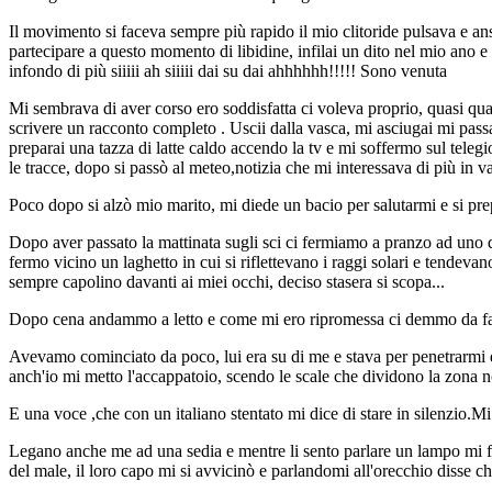
Il movimento si faceva sempre più rapido il mio clitoride pulsava e ansi
partecipare a questo momento di libidine, infilai un dito nel mio ano 
infondo di più siiiii ah siiiii dai su dai ahhhhhh!!!!! Sono venuta
Mi sembrava di aver corso ero soddisfatta ci voleva proprio, quasi qu
scrivere un racconto completo . Uscii dalla vasca, mi asciugai mi passa
preparai una tazza di latte caldo accendo la tv e mi soffermo sul teleg
le tracce, dopo si passò al meteo,notizia che mi interessava di più in v
Poco dopo si alzò mio marito, mi diede un bacio per salutarmi e si pr
Dopo aver passato la mattinata sugli sci ci fermiamo a pranzo ad uno d
fermo vicino un laghetto in cui si riflettevano i raggi solari e tendev
sempre capolino davanti ai miei occhi, deciso stasera si scopa...
Dopo cena andammo a letto e come mi ero ripromessa ci demmo da fare
Avevamo cominciato da poco, lui era su di me e stava per penetrarmi q
anch'io mi metto l'accappatoio, scendo le scale che dividono la zona 
E una voce ,che con un italiano stentato mi dice di stare in silenzio.M
Legano anche me ad una sedia e mentre li sento parlare un lampo mi fa p
del male, il loro capo mi si avvicinò e parlandomi all'orecchio disse c