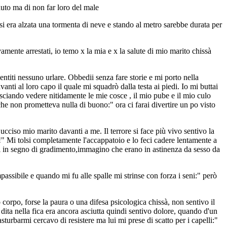
auto ma di non far loro del male
 si era alzata una tormenta di neve e stando al metro sarebbe durata per
ente arrestati, io temo x la mia e x la salute di mio marito chissà
ntiti nessuno urlare. Obbedii senza fare storie e mi porto nella
anti al loro capo il quale mi squadrò dalla testa ai piedi. Io mi buttai
asciando vedere nitidamente le mie cosce , il mio pube e il mio culo
he non prometteva nulla di buono:" ora ci farai divertire un po visto
ucciso mio marito davanti a me. Il terrore si face più vivo sentivo la
à!" Mi tolsi completamente l'accappatoio e lo feci cadere lentamente a
oni in segno di gradimento,immagino che erano in astinenza da sesso da
assibile e quando mi fu alle spalle mi strinse con forza i seni:" però
corpo, forse la paura o una difesa psicologica chissà, non sentivo il
ita nella fica era ancora asciutta quindi sentivo dolore, quando d'un
sturbarmi cercavo di resistere ma lui mi prese di scatto per i capelli:"