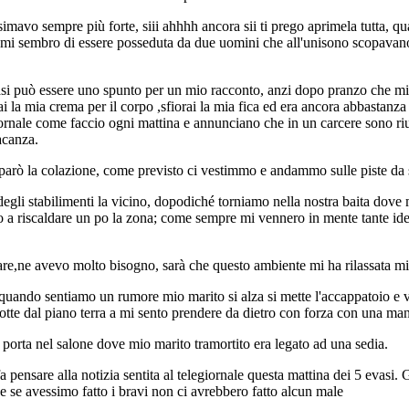
mavo sempre più forte, siii ahhhh ancora sii ti prego aprimela tutta, qua
e mi sembro di essere posseduta da due uomini che all'unisono scopavano 
asi può essere uno spunto per un mio racconto, anzi dopo pranzo che mio
i la mia crema per il corpo ,sfiorai la mia fica ed era ancora abbastanza
iornale come faccio ogni mattina e annunciano che in un carcere sono riu
acanza.
eparò la colazione, come previsto ci vestimmo e andammo sulle piste da s
egli stabilimenti la vicino, dopodiché torniamo nella nostra baita dove 
ano a riscaldare un po la zona; come sempre mi vennero in mente tante id
,ne avevo molto bisogno, sarà che questo ambiente mi ha rilassata mi
uando sentiamo un rumore mio marito si alza si mette l'accappatoio e va
notte dal piano terra a mi sento prendere da dietro con forza con una ma
i porta nel salone dove mio marito tramortito era legato ad una sedia.
ensare alla notizia sentita al telegiornale questa mattina dei 5 evasi. 
he se avessimo fatto i bravi non ci avrebbero fatto alcun male