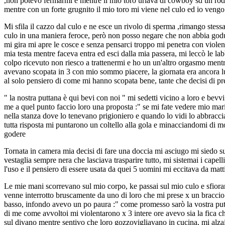
,non potevo fermarmi e mentre il mio toro urlava di cowboy sd un rodeo l
mentre con un forte grugnito il mio toro mi viene nel culo ed io vengo 
Mi sfila il cazzo dal culo e ne esce un rivolo di sperma ,rimango stess
culo in una maniera feroce, però non posso negare che non abbia godut
mi gira mi apre le cosce e senza pensarci troppo mi penetra con violen
mia testa mentre faceva entra ed esci dalla mia passera, mi leccò le l
colpo ricevuto non riesco a trattenermi e ho un un'altro orgasmo mentr
avevano scopata in 3 con mio sommo piacere, la giornata era ancora lun
al solo pensiero di come mi hanno scopata bene, tante che decisi di pre
" la nostra puttana è qui bevi con noi " mi sedetti vicino a loro e be
me a quel punto faccio loro una proposta :" se mi fate vedere mio marit
nella stanza dove lo tenevano prigioniero e quando lo vidi lo abbracciai
tutta risposta mi puntarono un coltello alla gola e minacciandomi di mo
godere
Tornata in camera mia decisi di fare una doccia mi asciugo mi siedo su
vestaglia sempre nera che lasciava trasparire tutto, mi sistemai i cape
l'uso e il pensiero di essere usata da quei 5 uomini mi eccitava da mat
Le mie mani scorrevano sul mio corpo, ke passai sul mio culo e sfiora
venne interrotto bruscamente da uno di loro che mi prese x un braccio e 
basso, infondo avevo un po paura :" come promesso sarò la vostra puttan
di me come avvoltoi mi violentarono x 3 intere ore avevo sia la fica 
sul divano mentre sentivo che loro gozzovigliavano in cucina, mi alzai e