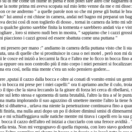
ò su di me come un fiume in piena e non potei fare altro che bagnarmi dal
he la notte prima mi aveva scopata sul mio letto venne da me e mi disse:
n ce ne andremo " a quelle parole non so che mi prese gli buttai le bracci
ito" lui annuì e mi chiuse in camera, andai nel bagno mi preparai un ba
va decisi così di non toglierlo di dosso , tornai in camera da letto mi sdr
ra qualche giorno sarebbe finita la tormenta e sarebbero andati via e vist
iare , loro si misero nudi ben in mostra, " sappiamo che i cazzi grossi 
o mi piacciono i cazzi grossi ed essere sbattuta come una puttana "
ro mi presero per mano :" andiamo in camera della puttana visto che li
uta, una di quelle che si prostituisce in casa o nei motel , però non mi 
ii le cosce ed iniziò a leccarmi la fica e l'altro me lo ficco in bocca fin
etta eppure ora non controllo più il mio corpo i miei pensieri si focaliz
a era così, nella mia mente c'era un solo pensiero godere...
ere ,sputai il cazzo dalla bocca e oltre ai conati di vomito emisi un ge
 in bocca mi prese per i miei capelli:" ora ti apriamo anche il culo, troia
l tipo che la stava leccando la fa girare di forza lei cerca di ribellarsi, 
e sul letto stessa e sgomenta di tanta brutalità, l'altro la tira a sé le pu
na matta implorando il suo aguzzino di smettere mentre l'altro la tiene fe
, lei si dibatteva , urlava ma niente la penetrazione continuava fino a qu
di finirla, ma nulla anzi dopo un po il dolore diminuì smisi di dimenarmi
e mi schiaffeggiava sulle natiche mentre mi tirava i capelli ero la sua pu
bocca il cazzo dell'altro ed iniziai a ciucciarlo con una feroce avidità . 
della testa. Non mi vergognavo di quella risposta, con loro stavo godend