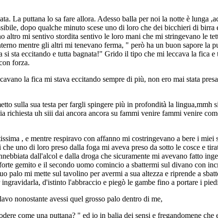
isata. La puttana lo sa fare allora. Adesso balla per noi la notte è lunga ,
ibile, dopo qualche minuto scese uno di loro che dei bicchieri di birra 
 altro mi sentivo stordita sentivo le loro mani che mi stringevano le tet
 interno mentre gli altri mi tenevano ferma, " però ha un buon sapore la p
si sta eccitando e tutta bagnata!" Grido il tipo che mi leccava la fica e 
 con forza.
cavano la fica mi stava eccitando sempre di più, non ero mai stata pre
metto sulla sua testa per fargli spingere più in profondità la lingua,mmh 
mia richiesta uh siii dai ancora ancora su fammi venire fammi venire come
issima , e mentre respiravo con affanno mi costringevano a bere i miei s
 che uno di loro preso dalla foga mi aveva preso da sotto le cosce e tira
nnebbiata dall'alcol e dalla droga che sicuramente mi avevano fatto inge
n forte gemito e il secondo uomo comincio a sbattermi sul divano con inc
l suo palo mi mette sul tavolino per avermi a sua altezza e riprende a sbat
ngravidarla, d'istinto l'abbraccio e piegò le gambe fino a portare i piedi
olavo nonostante avessi quel grosso palo dentro di me,
godere come una puttana? " ed io in balia dei sensi e fregandomene che e