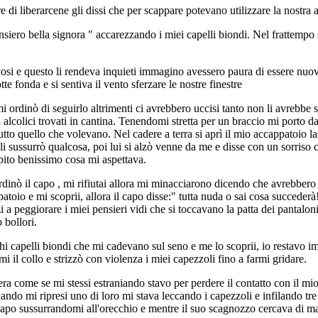
e di liberarcene gli dissi che per scappare potevano utilizzare la nostra 
ensiero bella signora " accarezzando i miei capelli biondi. Nel frattempo
i e questo li rendeva inquieti immagino avessero paura di essere nuovam
e fonda e si sentiva il vento sferzare le nostre finestre
ordinò di seguirlo altrimenti ci avrebbero uccisi tanto non li avrebbe se
 alcolici trovati in cantina. Tenendomi stretta per un braccio mi porto dav
tto quello che volevano. Nel cadere a terra si aprì il mio accappatoio l
 sussurrò qualcosa, poi lui si alzò venne da me e disse con un sorriso c
pito benissimo cosa mi aspettava.
rdinò il capo , mi rifiutai allora mi minacciarono dicendo che avrebbero 
toio e mi scoprii, allora il capo disse:" tutta nuda o sai cosa succeder
i a peggiorare i miei pensieri vidi che si toccavano la patta dei pantal
 bollori.
hi capelli biondi che mi cadevano sul seno e me lo scoprii, io restavo imp
i il collo e strizzò con violenza i miei capezzoli fino a farmi gridare.
 come se mi stessi estraniando stavo per perdere il contatto con il mio 
 mi ripresi uno di loro mi stava leccando i capezzoli e infilando tre d
ro capo sussurrandomi all'orecchio e mentre il suo scagnozzo cercava di ma