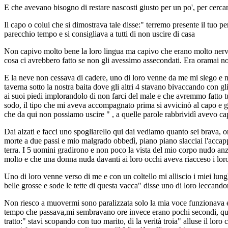
E che avevano bisogno di restare nascosti giusto per un po', per cercar
Il capo o colui che si dimostrava tale disse:" terremo presente il tuo p
parecchio tempo e si consigliava a tutti di non uscire di casa
Non capivo molto bene la loro lingua ma capivo che erano molto nervos
cosa ci avrebbero fatto se non gli avessimo assecondati. Era oramai nott
E la neve non cessava di cadere, uno di loro venne da me mi slego e mi 
taverna sotto la nostra baita dove gli altri 4 stavano bivaccando con gli
ai suoi piedi implorandolo di non farci del male e che avremmo fatto tu
sodo, il tipo che mi aveva accompagnato prima si avvicinò al capo e gli
che da qui non possiamo uscire " , a quelle parole rabbrividì avevo ca
Dai alzati e facci uno spogliarello qui dai vediamo quanto sei brava, o
morte a due passi e mio malgrado obbedì, piano piano slacciai l'accappa
terra. I 5 uomini gradirono e non poco la vista del mio corpo nudo anz
molto e che una donna nuda davanti ai loro occhi aveva riacceso i loro
Uno di loro venne verso di me e con un coltello mi alliscio i miei lung
belle grosse e sode le tette di questa vacca" disse uno di loro leccandom
Non riesco a muovermi sono paralizzata solo la mia voce funzionava era
tempo che passava,mi sembravano ore invece erano pochi secondi, quando
tratto:" stavi scopando con tuo marito, di la verità troia" alluse il lo