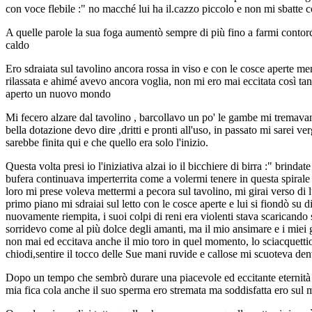
con voce flebile :" no macché lui ha il.cazzo piccolo e non mi sbatte 
A quelle parole la sua foga aumentò sempre di più fino a farmi contor
caldo
Ero sdraiata sul tavolino ancora rossa in viso e con le cosce aperte m
rilassata e ahimé avevo ancora voglia, non mi ero mai eccitata così t
aperto un nuovo mondo
Mi fecero alzare dal tavolino , barcollavo un po' le gambe mi tremavano
bella dotazione devo dire ,dritti e pronti all'uso, in passato mi sarei
sarebbe finita qui e che quello era solo l'inizio.
Questa volta presi io l'iniziativa alzai io il bicchiere di birra :" brind
bufera continuava imperterrita come a volermi tenere in questa spirale
loro mi prese voleva mettermi a pecora sul tavolino, mi girai verso di 
primo piano mi sdraiai sul letto con le cosce aperte e lui si fiondò s
nuovamente riempita, i suoi colpi di reni era violenti stava scaricando 
sorridevo come al più dolce degli amanti, ma il mio ansimare e i miei
non mai ed eccitava anche il mio toro in quel momento, lo sciacquettio
chiodi,sentire il tocco delle Sue mani ruvide e callose mi scuoteva den
Dopo un tempo che sembrò durare una piacevole ed eccitante eternità an
mia fica cola anche il suo sperma ero stremata ma soddisfatta ero sul