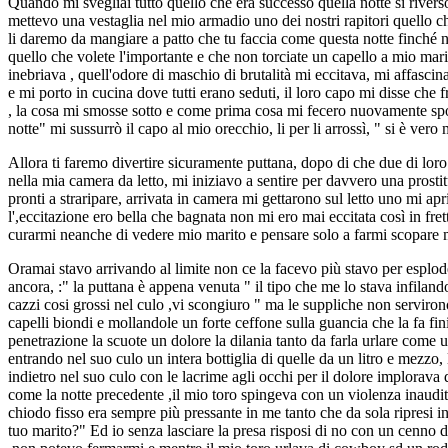
Quando mi svegliai tutto quello che era successo quella notte si rivers
mettevo una vestaglia nel mio armadio uno dei nostri rapitori quello c
li daremo da mangiare a patto che tu faccia come questa notte finché no
quello che volete l'importante e che non torciate un capello a mio mar
inebriava , quell'odore di maschio di brutalità mi eccitava, mi affascina
e mi porto in cucina dove tutti erano seduti, il loro capo mi disse che f
, la cosa mi smosse sotto e come prima cosa mi fecero nuovamente spogl
notte" mi sussurrò il capo al mio orecchio, li per li arrossì, " si è ver
Allora ti faremo divertire sicuramente puttana, dopo di che due di lo
nella mia camera da letto, mi iniziavo a sentire per davvero una prostit
pronti a straripare, arrivata in camera mi gettarono sul letto uno mi apr
l',eccitazione ero bella che bagnata non mi ero mai eccitata così in fr
curarmi neanche di vedere mio marito e pensare solo a farmi scopare m
Oramai stavo arrivando al limite non ce la facevo più stavo per esplod
ancora, :" la puttana è appena venuta " il tipo che me lo stava infilando
cazzi cosi grossi nel culo ,vi scongiuro " ma le suppliche non servirono i
capelli biondi e mollandole un forte ceffone sulla guancia che la fa finir
penetrazione la scuote un dolore la dilania tanto da farla urlare come u
entrando nel suo culo un intera bottiglia di quelle da un litro e mezzo
indietro nel suo culo con le lacrime agli occhi per il dolore implorava 
come la notte precedente ,il mio toro spingeva con un violenza inaudita 
chiodo fisso era sempre più pressante in me tanto che da sola ripresi in 
tuo marito?" Ed io senza lasciare la presa risposi di no con un cenno 