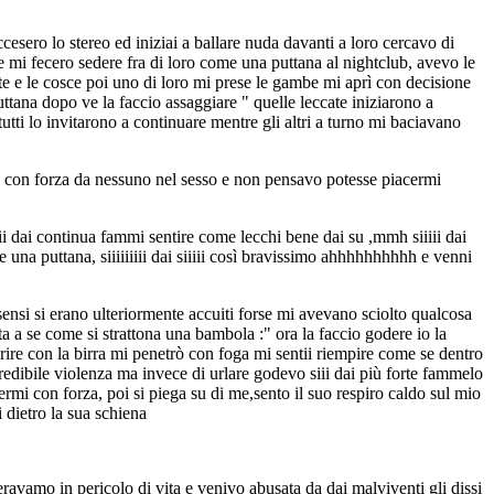
accesero lo stereo ed iniziai a ballare nuda davanti a loro cercavo di
e mi fecero sedere fra di loro come una puttana al nightclub, avevo le
te e le cosce poi uno di loro mi prese le gambe mi aprì con decisione
uttana dopo ve la faccio assaggiare " quelle leccate iniziarono a
tutti lo invitarono a continuare mentre gli altri a turno mi baciavano
sa con forza da nessuno nel sesso e non pensavo potesse piacermi
sii dai continua fammi sentire come lecchi bene dai su ,mmh siiiii dai
 una puttana, siiiiiiiii dai siiiii così bravissimo ahhhhhhhhhh e venni
ensi si erano ulteriormente accuiti forse mi avevano sciolto qualcosa
ta a se come si strattona una bambola :" ora la faccio godere io la
rire con la birra mi penetrò con foga mi sentii riempire come se dentro
redibile violenza ma invece di urlare godevo siii dai più forte fammelo
termi con forza, poi si piega su di me,sento il suo respiro caldo sul mio
 dietro la sua schiena
ravamo in pericolo di vita e venivo abusata da dai malviventi gli dissi