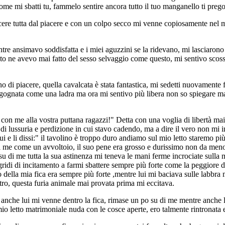
come mi sbatti tu, fammelo sentire ancora tutto il tuo manganello ti preg
cere tutta dal piacere e con un colpo secco mi venne copiosamente nel m
entre ansimavo soddisfatta e i miei aguzzini se la ridevano, mi lasciaro
anto ne avevo mai fatto del sesso selvaggio come questo, mi sentivo scos
 di piacere, quella cavalcata è stata fantastica, mi sedetti nuovamente f
 vergognata come una ladra ma ora mi sentivo più libera non so spiegare 
ate con me alla vostra puttana ragazzi!" Detta con una voglia di libertà mai
 di lussuria e perdizione in cui stavo cadendo, ma a dire il vero non mi
lui e li dissi:" il tavolino è troppo duro andiamo sul mio letto staremo
u di me come un avvoltoio, il suo pene era grosso e durissimo non da men
su di me tutta la sua astinenza mi teneva le mani ferme incrociate sulla 
 gridi di incitamento a farmi sbattere sempre più forte come la peggior
 della mia fica era sempre più forte ,mentre lui mi baciava sulle labbra 
tro, questa furia animale mai provata prima mi eccitava.
che lui mi venne dentro la fica, rimase un po su di me mentre anche lui
 mio letto matrimoniale nuda con le cosce aperte, ero talmente rintrona