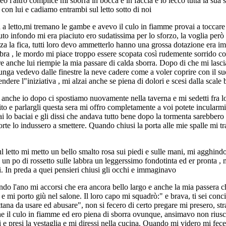
'altro complice mi sborra in bocca e in faccia e io leccò tutta la sua sb
con lui e cadiamo entrambi sul letto sotto di noi
a a letto,mi tremano le gambe e avevo il culo in fiamme provai a toccare 
o infondo mi era piaciuto ero sudatissima per lo sforzo, la voglia però
za la fica, tutti loro devo ammetterlo hanno una grossa dotazione era imp
abbra , le mordo mi piace troppo essere scopata così rudemente sorrido c
e anche lui riempie la mia passare di calda sborra. Dopo di che mi lasc
ga vedevo dalle finestre la neve cadere come a voler coprire con il suo m
ndere l"iniziativa , mi alzai anche se piena di dolori e scesi dalla scal
vvi anche io dopo ci spostiamo nuovamente nella taverna e mi sedetti fra
o e parlargli questa sera mi offro completamente a voi potete incularmi s
 lo baciai e gli dissi che andava tutto bene dopo la tormenta sarebbero an
rte lo indussero a smettere. Quando chiusi la porta alle mie spalle mi t
l letto mi metto un bello smalto rosa sui piedi e sulle mani, mi agghind
lli un po di rossetto sulle labbra un leggerssimo fondotinta ed er pronta
ti. In preda a quei pensieri chiusi gli occhi e immaginavo
ndo l'ano mi accorsi che era ancora bello largo e anche la mia passera
mi porto giù nel salone. Il loro capo mi squadrò:" e brava, ti sei concia
a da usare ed abusare", non si fecero di certo pregare mi presero, strap
che il culo in fiamme ed ero piena di sborra ovunque, ansimavo non rius
 presi la vestaglia e mi diressi nella cucina. Quando mi videro mi fecero