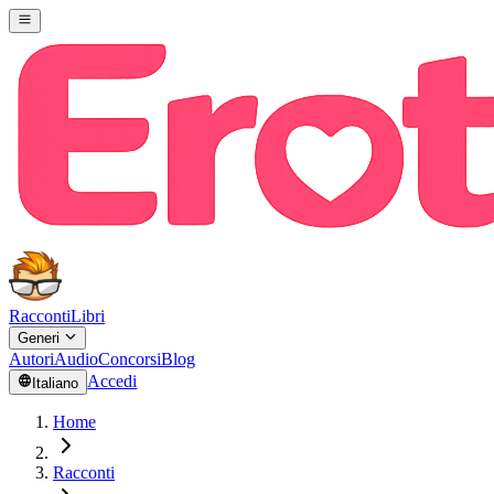
Racconti
Libri
Generi
Autori
Audio
Concorsi
Blog
Accedi
Italiano
Home
Racconti