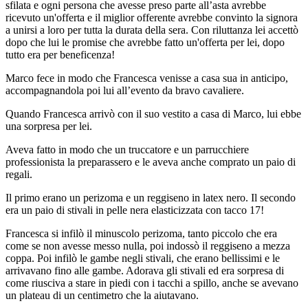
sfilata e ogni persona che avesse preso parte all’asta avrebbe
ricevuto un'offerta e il miglior offerente avrebbe convinto la signora
a unirsi a loro per tutta la durata della sera. Con riluttanza lei accettò
dopo che lui le promise che avrebbe fatto un'offerta per lei, dopo
tutto era per beneficenza!
Marco fece in modo che Francesca venisse a casa sua in anticipo,
accompagnandola poi lui all’evento da bravo cavaliere.
Quando Francesca arrivò con il suo vestito a casa di Marco, lui ebbe
una sorpresa per lei.
Aveva fatto in modo che un truccatore e un parrucchiere
professionista la preparassero e le aveva anche comprato un paio di
regali.
Il primo erano un perizoma e un reggiseno in latex nero. Il secondo
era un paio di stivali in pelle nera elasticizzata con tacco 17!
Francesca si infilò il minuscolo perizoma, tanto piccolo che era
come se non avesse messo nulla, poi indossò il reggiseno a mezza
coppa. Poi infilò le gambe negli stivali, che erano bellissimi e le
arrivavano fino alle gambe. Adorava gli stivali ed era sorpresa di
come riusciva a stare in piedi con i tacchi a spillo, anche se avevano
un plateau di un centimetro che la aiutavano.