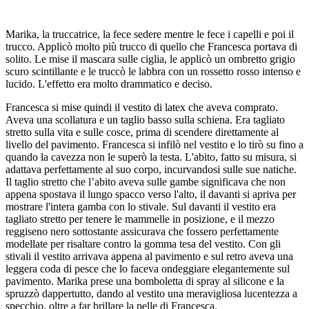
Marika, la truccatrice, la fece sedere mentre le fece i capelli e poi il
trucco. Applicò molto più trucco di quello che Francesca portava di
solito. Le mise il mascara sulle ciglia, le applicò un ombretto grigio
scuro scintillante e le truccò le labbra con un rossetto rosso intenso e
lucido. L'effetto era molto drammatico e deciso.
Francesca si mise quindi il vestito di latex che aveva comprato.
Aveva una scollatura e un taglio basso sulla schiena. Era tagliato
stretto sulla vita e sulle cosce, prima di scendere direttamente al
livello del pavimento. Francesca si infilò nel vestito e lo tirò su fino a
quando la cavezza non le superò la testa. L'abito, fatto su misura, si
adattava perfettamente al suo corpo, incurvandosi sulle sue natiche.
Il taglio stretto che l’abito aveva sulle gambe significava che non
appena spostava il lungo spacco verso l'alto, il davanti si apriva per
mostrare l'intera gamba con lo stivale. Sul davanti il vestito era
tagliato stretto per tenere le mammelle in posizione, e il mezzo
reggiseno nero sottostante assicurava che fossero perfettamente
modellate per risaltare contro la gomma tesa del vestito. Con gli
stivali il vestito arrivava appena al pavimento e sul retro aveva una
leggera coda di pesce che lo faceva ondeggiare elegantemente sul
pavimento. Marika prese una bomboletta di spray al silicone e la
spruzzò dappertutto, dando al vestito una meravigliosa lucentezza a
specchio, oltre a far brillare la pelle di Francesca.