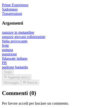
Prime Esperienze
Sadomaso
Trasgressioni
Argomenti
ragazze in mutandine
ragazze giovani esibizioniste
figlia provocante
feste
puttana
punizione
fidanzate italiane
PB
padrone bastardo
Segui
Aggiungi amico
Messaggio
Mancia
Commenti (0)
Per favore accedi per lasciare un commento.