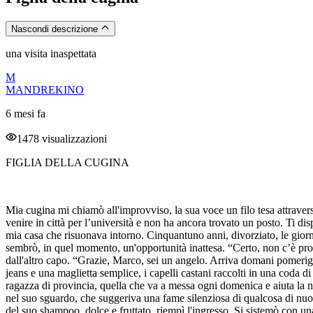
Nascondi descrizione
una visita inaspettata
M
MANDREKINO
6 mesi fa
1478 visualizzazioni
FIGLIA DELLA CUGINA
Mia cugina mi chiamò all'improvviso, la sua voce un filo tesa attraverso il telefono, un’ansia non detta che le stringeva la gola. “Senti, Sandro, so che è un po’ una richiesta fuori dal comune, ma… mia figlia deve venire in città per l’università e non ha ancora trovato un posto. Ti dispiacerebbe se stesse da te per qualche giorno? Giusto il tempo di sistemarsi.” Ascoltai, il ricevitore freddo contro l'orecchio, il silenzio della mia casa che risuonava intorno. Cinquantuno anni, divorziato, le giornate scandite da un ritmo solitario, quasi meccanico. L'idea di un po' di compagnia, di un volto giovane che rompesse la monotonia, mi sembrò, in quel momento, un'opportunità inattesa. “Certo, non c’è problema,” risposi, la mia voce forse un po’ troppo entusiasta. “Cinzia è la benvenuta. Ho spazio, non preoccuparti.” Un sospiro di sollievo dall'altro capo. “Grazie, Marco, sei un angelo. Arriva domani pomeriggio.” Il giorno dopo, il campanello suonò con una timidezza che non mi aspettavo. Aprii la porta e la trovai lì, una figura esile avvolta in jeans e una maglietta semplice, i capelli castani raccolti in una coda di cavallo. Grandi occhi chiari, quasi innocenti, mi scrutarono con un misto di curiosità e un'ombra di nervosismo. Sembrava la classica brava ragazza di provincia, quella che va a messa ogni domenica e aiuta la nonna a fare i biscotti. Eppure, c'era qualcosa nel modo in cui stringeva la cinghia della sua borsa a tracolla, una scintilla appena percepibile nel suo sguardo, che suggeriva una fame silenziosa di qualcosa di nuovo, di inesplorato. “Ciao, zio Sandro,” disse, la voce morbida, quasi un sussurro. “Cinzia, benvenuta,” risposi, facendole strada. Il profumo del suo shampoo, dolce e fruttato, riempì l'ingresso. Si sistemò con una velocità sorprendente, disfacendo il piccolo bagaglio con movimenti precisi. Poi si sedette sul divano, le mani intrecciate in grembo, e iniziò a raccontare. Il paesino da cui veniva, un puntino sulla mappa, senza cinema, senza grandi piazze, un luogo dove il tempo scorreva lento e prevedibile. “Non c’è molto da fare, lì,” spiegò, un leggero broncio che le increspava le labbra. “Pochi amici, e nessuno con cui… beh, con cui fare cose interessanti.” La sua descrizione era vivida, dipingeva un quadro di noia e desiderio inespresso. Mi parlò dei pomeriggi passati a leggere libri, delle serate silenziose, della mancanza di stimoli. Non aveva mai avuto un fidanzato, mai un vero bacio che non fosse goffo e infantile. La sua verginità, lo capii dalle sue parole non dette, era un peso e al tempo stesso un confine, una promessa di qualcosa che ancora non conosceva. I suoi occhi cercavano i miei, quasi volesse capire se la giudicavo, se la mia età mi rendeva immune a quelle piccole, brucianti curiosità. La sera, dopo una cena improvvisata, si alzò dal tavolo, stiracchiandosi con la grazia di un gatto. “Potrei farmi una doccia? Sono un po’ stanca dal viaggio.” “Certo, il bagno è lì in fondo a destra,” indicai, il mio sguardo che indugiava un attimo più del dovuto sul movimento sinuoso della sua schiena mentre si allontanava. Sentii l'acqua scorrere, il vapore che iniziava a diffondersi per casa. Il rumore si fermò dopo una ventina di minuti. Poi, una voce, la sua, un po’ più forte del solito, quasi un grido giocoso. “Zio Sandro? Mi potre