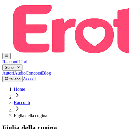
Racconti
Libri
Generi
Autori
Audio
Concorsi
Blog
Accedi
Italiano
Home
Racconti
Figlia della cugina
Figlia della cugina