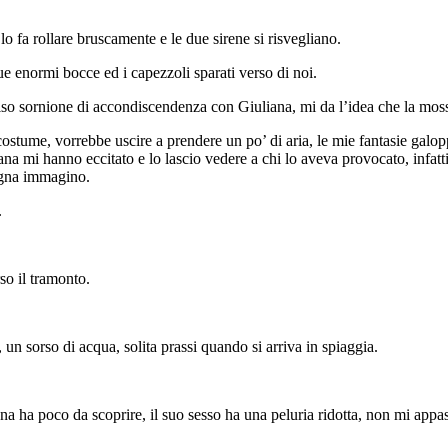
 fa rollare bruscamente e le due sirene si risvegliano.
due enormi bocce ed i capezzoli sparati verso di noi.
riso sornione di accondiscendenza con Giuliana, mi da l’idea che la mo
l costume, vorrebbe uscire a prendere un po’ di aria, le mie fantasie galo
liana mi hanno eccitato e lo lascio vedere a chi lo aveva provocato, infa
agna immagino.
e.
so il tramonto.
un sorso di acqua, solita prassi quando si arriva in spiaggia.
 ha poco da scoprire, il suo sesso ha una peluria ridotta, non mi appa