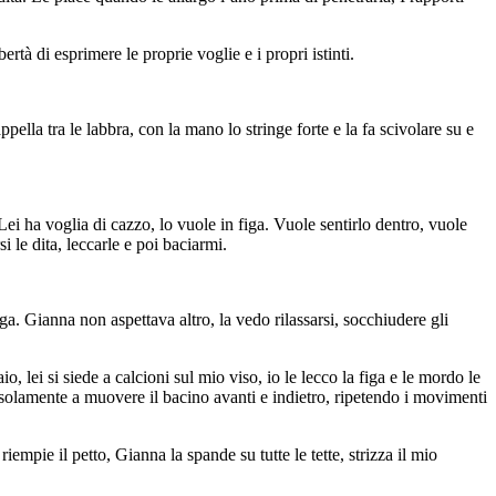
ertà di esprimere le proprie voglie e i propri istinti.
lla tra le labbra, con la mano lo stringe forte e la fa scivolare su e
ei ha voglia di cazzo, lo vuole in figa. Vuole sentirlo dentro, vuole
si le dita, leccarle e poi baciarmi.
ga. Gianna non aspettava altro, la vedo rilassarsi, socchiudere gli
ei si siede a calcioni sul mio viso, io le lecco la figa e le mordo le
ce solamente a muovere il bacino avanti e indietro, ripetendo i movimenti
empie il petto, Gianna la spande su tutte le tette, strizza il mio