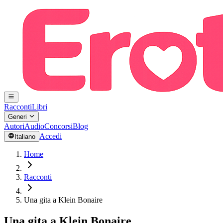
Racconti
Libri
Generi
Autori
Audio
Concorsi
Blog
Accedi
Italiano
Home
Racconti
Una gita a Klein Bonaire
Una gita a Klein Bonaire