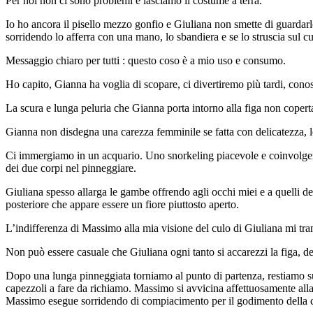
Per noi non ci sono problemi e lasciamo il costume a terra.
Io ho ancora il pisello mezzo gonfio e Giuliana non smette di guardarlo
sorridendo lo afferra con una mano, lo sbandiera e se lo struscia sul c
Messaggio chiaro per tutti : questo coso è a mio uso e consumo.
Ho capito, Gianna ha voglia di scopare, ci divertiremo più tardi, conos
La scura e lunga peluria che Gianna porta intorno alla figa non coperta p
Gianna non disdegna una carezza femminile se fatta con delicatezza, l
Ci immergiamo in un acquario. Uno snorkeling piacevole e coinvolgente
dei due corpi nel pinneggiare.
Giuliana spesso allarga le gambe offrendo agli occhi miei e a quelli de
posteriore che appare essere un fiore piuttosto aperto.
L’indifferenza di Massimo alla mia visione del culo di Giuliana mi tra
Non può essere casuale che Giuliana ogni tanto si accarezzi la figa, 
Dopo una lunga pinneggiata torniamo al punto di partenza, restiamo su
capezzoli a fare da richiamo. Massimo si avvicina affettuosamente alla 
Massimo esegue sorridendo di compiacimento per il godimento della