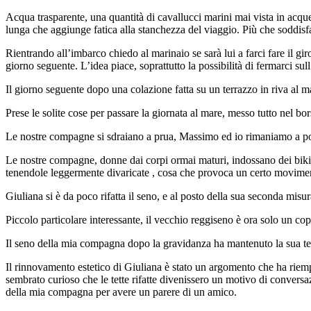
Acqua trasparente, una quantità di cavallucci marini mai vista in acque 
lunga che aggiunge fatica alla stanchezza del viaggio. Più che soddisfa
Rientrando all’imbarco chiedo al marinaio se sarà lui a farci fare il gi
giorno seguente. L’idea piace, soprattutto la possibilità di fermarci sul
Il giorno seguente dopo una colazione fatta su un terrazzo in riva al mar
Prese le solite cose per passare la giornata al mare, messo tutto nel b
Le nostre compagne si sdraiano a prua, Massimo ed io rimaniamo a popp
Le nostre compagne, donne dai corpi ormai maturi, indossano dei bikini 
tenendole leggermente divaricate , cosa che provoca un certo movimen
Giuliana si è da poco rifatta il seno, e al posto della sua seconda misu
Piccolo particolare interessante, il vecchio reggiseno è ora solo un cop
Il seno della mia compagna dopo la gravidanza ha mantenuto la sua t
Il rinnovamento estetico di Giuliana è stato un argomento che ha riem
sembrato curioso che le tette rifatte divenissero un motivo di conversa
della mia compagna per avere un parere di un amico.