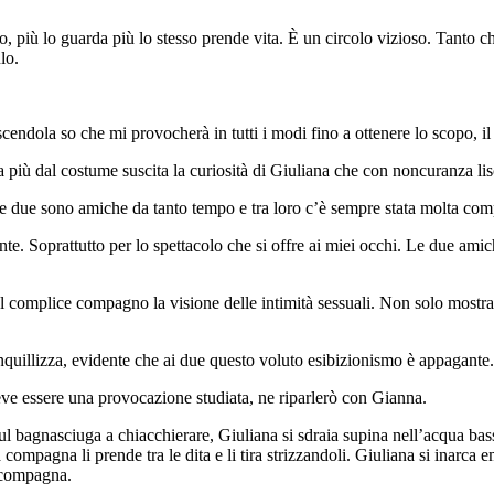
, più lo guarda più lo stesso prende vita. È un circolo vizioso. Tanto c
ulo.
cendola so che mi provocherà in tutti i modi fino a ottenere lo scopo, i
iù dal costume suscita la curiosità di Giuliana che con noncuranza liscia 
e due sono amiche da tanto tempo e tra loro c’è sempre stata molta comp
. Soprattutto per lo spettacolo che si offre ai miei occhi. Le due amic
l complice compagno la visione delle intimità sessuali. Non solo mostra l
nquillizza, evidente che ai due questo voluto esibizionismo è appagante.
deve essere una provocazione studiata, ne riparlerò con Gianna.
l bagnasciuga a chiacchierare, Giuliana si sdraia supina nell’acqua ba
compagna li prende tra le dita e li tira strizzandoli. Giuliana si inarca
 compagna.