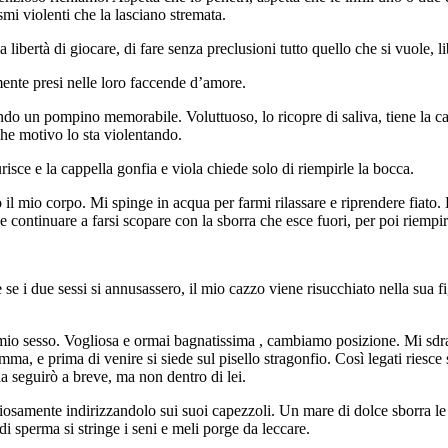
smi violenti che la lasciano stremata.
libertà di giocare, di fare senza preclusioni tutto quello che si vuole, lib
mente presi nelle loro faccende d’amore.
do un pompino memorabile. Voluttuoso, lo ricopre di saliva, tiene la cappe
lche motivo lo sta violentando.
risce e la cappella gonfia e viola chiede solo di riempirle la bocca.
 mio corpo. Mi spinge in acqua per farmi rilassare e riprendere fiato. L
 e continuare a farsi scopare con la sborra che esce fuori, per poi riempir
e i due sessi si annusassero, il mio cazzo viene risucchiato nella sua fi
o sesso. Vogliosa e ormai bagnatissima , cambiamo posizione. Mi sdraio, l
fiamma, e prima di venire si siede sul pisello stragonfio. Così legati ries
la seguirò a breve, ma non dentro di lei.
riosamente indirizzandolo sui suoi capezzoli. Un mare di dolce sborra le ri
i sperma si stringe i seni e meli porge da leccare.