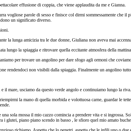
spettacolare effusione di coppia, che viene applaudita da me e Gianna.
surra vogliose parole di sesso e finisce col dirmi sommessamente che il
ndono un significato diverso.
ioni.
ante la lunga amicizia tra le due donne, Giuliana non aveva mai accenn
lungo la spiaggia e ritrovare quella eccitante atmosfera della mattina
ntaniamo per trovare un angolino per dare sfogo agli ormoni che covia
zione rendendoci non visibili dalla spiaggia. Finalmente un angolino tutt
ia e il mare, usciamo da questo verde angolo e continuiamo lungo la riva
riempirmi la mano di quella morbida e volottuosa carne, guardar le tette
prende.
e una sola mossa il mio cazzo comincia a prendere vita e si ingrossa. S
tra i glutei, piano piano scendo in basso , le sfioro quel mio amato buche
enzioso richiamo. Aspetta che lo penetri, aspetta che le infili uno o due 