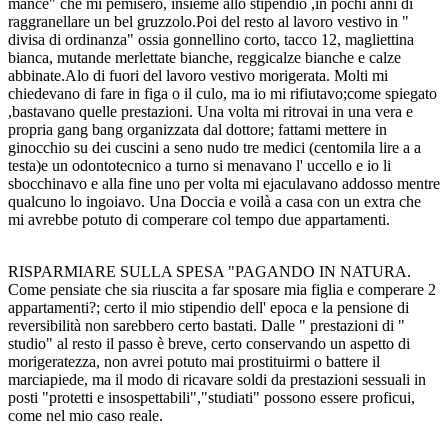
mance" che mi pemisero, insieme allo stipendio ,in pochi anni di
raggranellare un bel gruzzolo.Poi del resto al lavoro vestivo in "
divisa di ordinanza" ossia gonnellino corto, tacco 12, magliettina
bianca, mutande merlettate bianche, reggicalze bianche e calze
abbinate.Alo di fuori del lavoro vestivo morigerata. Molti mi
chiedevano di fare in figa o il culo, ma io mi rifiutavo;come spiegato
,bastavano quelle prestazioni. Una volta mi ritrovai in una vera e
propria gang bang organizzata dal dottore; fattami mettere in
ginocchio su dei cuscini a seno nudo tre medici (centomila lire a a
testa)e un odontotecnico a turno si menavano l' uccello e io li
sbocchinavo e alla fine uno per volta mi ejaculavano addosso mentre
qualcuno lo ingoiavo. Una Doccia e voilà a casa con un extra che
mi avrebbe potuto di comperare col tempo due appartamenti.
RISPARMIARE SULLA SPESA "PAGANDO IN NATURA.
Come pensiate che sia riuscita a far sposare mia figlia e comperare 2
appartamenti?; certo il mio stipendio dell' epoca e la pensione di
reversibilità non sarebbero certo bastati. Dalle " prestazioni di "
studio" al resto il passo è breve, certo conservando un aspetto di
morigeratezza, non avrei potuto mai prostituirmi o battere il
marciapiede, ma il modo di ricavare soldi da prestazioni sessuali in
posti "protetti e insospettabili","studiati" possono essere proficui,
come nel mio caso reale.