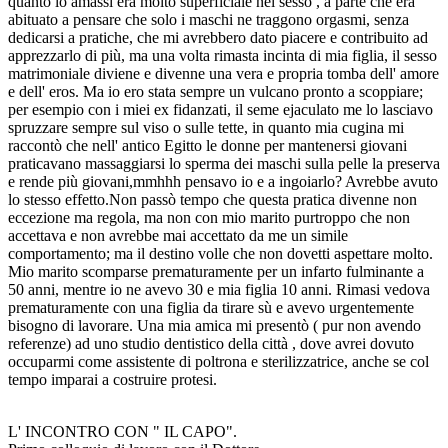
quanto lo amassi era molto superficiale nel sesso , a parte che era
abituato a pensare che solo i maschi ne traggono orgasmi, senza
dedicarsi a pratiche, che mi avrebbero dato piacere e contribuito ad
apprezzarlo di più, ma una volta rimasta incinta di mia figlia, il sesso
matrimoniale diviene e divenne una vera e propria tomba dell' amore
e dell' eros. Ma io ero stata sempre un vulcano pronto a scoppiare;
per esempio con i miei ex fidanzati, il seme ejaculato me lo lasciavo
spruzzare sempre sul viso o sulle tette, in quanto mia cugina mi
raccontò che nell' antico Egitto le donne per mantenersi giovani
praticavano massaggiarsi lo sperma dei maschi sulla pelle la preserva
e rende più giovani,mmhhh pensavo io e a ingoiarlo? Avrebbe avuto
lo stesso effetto.Non passò tempo che questa pratica divenne non
eccezione ma regola, ma non con mio marito purtroppo che non
accettava e non avrebbe mai accettato da me un simile
comportamento; ma il destino volle che non dovetti aspettare molto.
Mio marito scomparse prematuramente per un infarto fulminante a
50 anni, mentre io ne avevo 30 e mia figlia 10 anni. Rimasi vedova
prematuramente con una figlia da tirare sù e avevo urgentemente
bisogno di lavorare. Una mia amica mi presentò ( pur non avendo
referenze) ad uno studio dentistico della città , dove avrei dovuto
occuparmi come assistente di poltrona e sterilizzatrice, anche se col
tempo imparai a costruire protesi.
L' INCONTRO CON " IL CAPO".