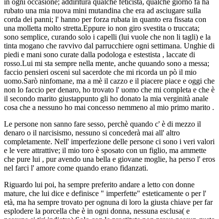
in ogni occasione; addiritura qualche feticista, qualche giorno fà ha
rubato una mia nuova mini mutandina che era ad asciugare sulla
corda dei panni; l' hanno per forza rubata in quanto era fissata con
una molletta molto stretta.Eppure io non giro svestita o truccata;
sono semplice, curando solo i capelli (lui vuole che non li tagli) e la
tinta mogano che ravvivo dal parrucchiere ogni settimana. Unghie di
piedi e mani sono curate dalla podologa e estestista , laccate di
rosso.Lui mi sta sempre nella mente, anche quuando sono a messa;
faccio pensieri osceni sul sacerdote che mi ricorda un pò il mio
uomo.Sarò ninfomane, ma a mè il cazzo e il piacere piace e oggi che
non lo faccio per denaro, ho trovato l' uomo che mi completa e che è
il secondo marito giustappunto gli ho donato la mia verginità anale
cosa che a nessuno ho mai concesso nemmeno al mio primo marito .
Le persone non sanno fare sesso, perchè quando c' è di mezzo il
denaro o il narcisismo, nessuno si concederà mai all' altro
completamente. Nell' imperfezione delle persone ci sono i veri valori
e le vere attrattive; il mio toro è sposato con un figlio, ma ammette
che pure lui , pur avendo una bella e giovane moglie, ha perso l' eros
nel farci l' amore come quando erano fidanzati.
Riguardo lui poi, ha sempre preferito andare a letto con donne
mature, che lui dice e definisce " imperfette" esteticamente o per l'
età, ma ha sempre trovato per ognuna di loro la giusta chiave per far
esplodere la porcella che è in ogni donna, nessuna esclusa( e