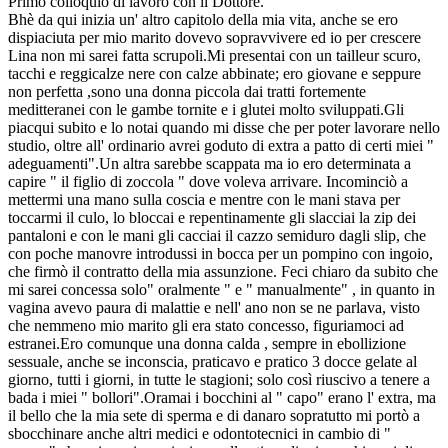
Primo colloquio di lavoro con il Dottore.
Bhè da qui inizia un' altro capitolo della mia vita, anche se ero
dispiaciuta per mio marito dovevo sopravvivere ed io per crescere
Lina non mi sarei fatta scrupoli.Mi presentai con un tailleur scuro,
tacchi e reggicalze nere con calze abbinate; ero giovane e seppure
non perfetta ,sono una donna piccola dai tratti fortemente
meditteranei con le gambe tornite e i glutei molto sviluppati.Gli
piacqui subito e lo notai quando mi disse che per poter lavorare nello
studio, oltre all' ordinario avrei goduto di extra a patto di certi miei "
adeguamenti".Un altra sarebbe scappata ma io ero determinata a
capire " il figlio di zoccola " dove voleva arrivare. Incominciò a
mettermi una mano sulla coscia e mentre con le mani stava per
toccarmi il culo, lo bloccai e repentinamente gli slacciai la zip dei
pantaloni e con le mani gli cacciai il cazzo semiduro dagli slip, che
con poche manovre introdussi in bocca per un pompino con ingoio,
che firmò il contratto della mia assunzione. Feci chiaro da subito che
mi sarei concessa solo" oralmente " e " manualmente" , in quanto in
vagina avevo paura di malattie e nell' ano non se ne parlava, visto
che nemmeno mio marito gli era stato concesso, figuriamoci ad
estranei.Ero comunque una donna calda , sempre in ebollizione
sessuale, anche se inconscia, praticavo e pratico 3 docce gelate al
giorno, tutti i giorni, in tutte le stagioni; solo così riuscivo a tenere a
bada i miei " bollori".Oramai i bocchini al " capo" erano l' extra, ma
il bello che la mia sete di sperma e di danaro sopratutto mi portò a
sbocchinare anche altri medici e odontotecnici in cambio di "