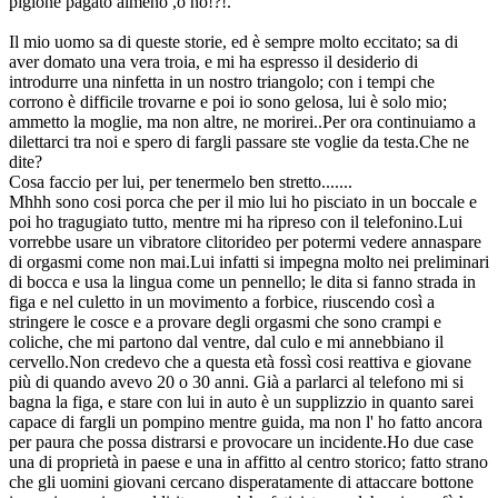
pigione pagato almeno ,o no!?!.
Il mio uomo sa di queste storie, ed è sempre molto eccitato; sa di
aver domato una vera troia, e mi ha espresso il desiderio di
introdurre una ninfetta in un nostro triangolo; con i tempi che
corrono è difficile trovarne e poi io sono gelosa, lui è solo mio;
ammetto la moglie, ma non altre, ne morirei..Per ora continuiamo a
dilettarci tra noi e spero di fargli passare ste voglie da testa.Che ne
dite?
Cosa faccio per lui, per tenermelo ben stretto.......
Mhhh sono cosi porca che per il mio lui ho pisciato in un boccale e
poi ho tragugiato tutto, mentre mi ha ripreso con il telefonino.Lui
vorrebbe usare un vibratore clitorideo per potermi vedere annaspare
di orgasmi come non mai.Lui infatti si impegna molto nei preliminari
di bocca e usa la lingua come un pennello; le dita si fanno strada in
figa e nel culetto in un movimento a forbice, riuscendo così a
stringere le cosce e a provare degli orgasmi che sono crampi e
coliche, che mi partono dal ventre, dal culo e mi annebbiano il
cervello.Non credevo che a questa età fossì cosi reattiva e giovane
più di quando avevo 20 o 30 anni. Già a parlarci al telefono mi si
bagna la figa, e stare con lui in auto è un supplizzio in quanto sarei
capace di fargli un pompino mentre guida, ma non l' ho fatto ancora
per paura che possa distrarsi e provocare un incidente.Ho due case
una di proprietà in paese e una in affitto al centro storico; fatto strano
che gli uomini giovani cercano disperatamente di attaccare bottone