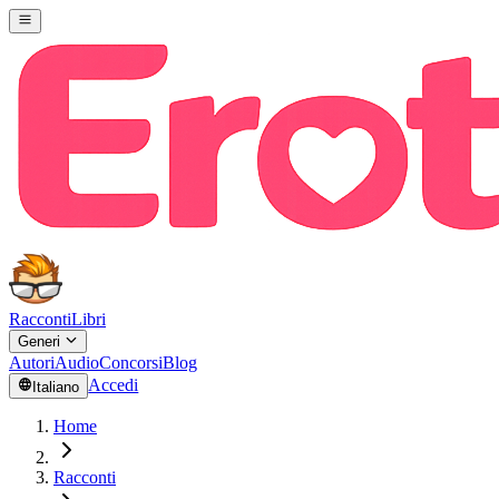
Racconti
Libri
Generi
Autori
Audio
Concorsi
Blog
Accedi
Italiano
Home
Racconti