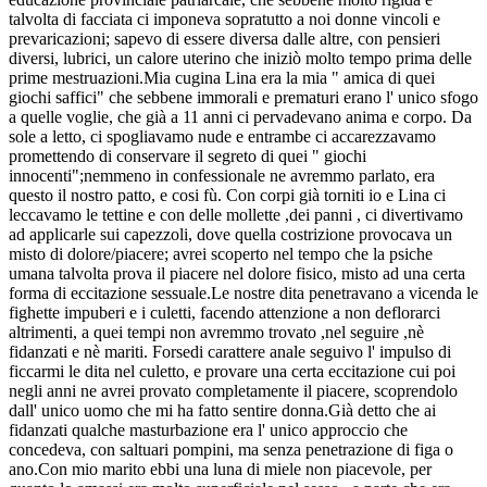
talvolta di facciata ci imponeva sopratutto a noi donne vincoli e
prevaricazioni; sapevo di essere diversa dalle altre, con pensieri
diversi, lubrici, un calore uterino che iniziò molto tempo prima delle
prime mestruazioni.Mia cugina Lina era la mia " amica di quei
giochi saffici" che sebbene immorali e prematuri erano l' unico sfogo
a quelle voglie, che già a 11 anni ci pervadevano anima e corpo. Da
sole a letto, ci spogliavamo nude e entrambe ci accarezzavamo
promettendo di conservare il segreto di quei " giochi
innocenti";nemmeno in confessionale ne avremmo parlato, era
questo il nostro patto, e cosi fù. Con corpi già torniti io e Lina ci
leccavamo le tettine e con delle mollette ,dei panni , ci divertivamo
ad applicarle sui capezzoli, dove quella costrizione provocava un
misto di dolore/piacere; avrei scoperto nel tempo che la psiche
umana talvolta prova il piacere nel dolore fisico, misto ad una certa
forma di eccitazione sessuale.Le nostre dita penetravano a vicenda le
fighette impuberi e i culetti, facendo attenzione a non deflorarci
altrimenti, a quei tempi non avremmo trovato ,nel seguire ,nè
fidanzati e nè mariti. Forsedi carattere anale seguivo l' impulso di
ficcarmi le dita nel culetto, e provare una certa eccitazione cui poi
negli anni ne avrei provato completamente il piacere, scoprendolo
dall' unico uomo che mi ha fatto sentire donna.Già detto che ai
fidanzati qualche masturbazione era l' unico approccio che
concedeva, con saltuari pompini, ma senza penetrazione di figa o
ano.Con mio marito ebbi una luna di miele non piacevole, per