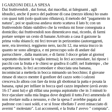
I GARZONI DELLA SPESA
Dai fruttivendoli , dai fornai, dai macellai, ai falegnami , agli
idraulici, anche il porco del padrone di casa (mezzo idiota) ho usato
con quasi tutti (solo qualcuno rifiutava), il metodo del "pagamento in
natura", poi se qualcosa andava storto scattava il lato b; con un
fruttivendolo fidato stabilivo che la verdura mi fosse consegnata a
domicilio; dai fruttivendoli non dimenticavo mai, ricordo, di farmi
portare sempre un cesto di banane.Arrivato a casa il garzone la
prima volta sbiancò; mi feci trovare in perizomino (autoreggenti,
nere, era inverno). reggiseno nero, tacchi 12, ma senza trucco in
quanto ne sono allergica, e mi preoccupo solo di andare dal
parrucchiere , dalla manicure, e di farmi 3 docce gelate al giorno(
sopratutto durante la voglia intensa); lo feci accomodare, lui ripose i
pacchi con la frutta e le chiesi se gradiva il caffè; nel frattempo , che
aspettavamo, lo feci accomodare e sbucciata una banana,
incominciai a metterla in bocca mimando un bocchino; il giovane
rimase di stucco mentre il gonfiore del cazzo sotto i calzoni
cresceva.Io allora con fare da troia gli sbottonai la patta e posata la
banana, optai per infilare in bocca quel cazzo impubere (avrà avuto
16-17 anni lui) e gli rifilai una pompa aspiratutto che in 3 minuti lo
fece ejaculare sulla mia lingua dove deglutii il tutto.Feci ammenda di
non rivelare nulla a nessuno, e che la spesa l' avrebbe pagata al
padrone con i suoi soldi, e se si fosse ribellato l' avrei minacciato di
avermi " molestato". Lui acconsentì, e la frutta l' avevo " comprata".