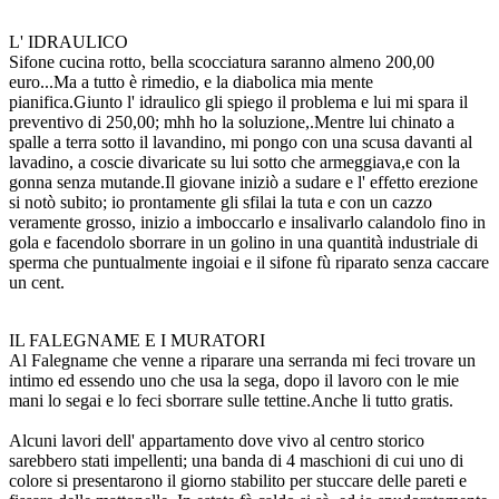
L' IDRAULICO
Sifone cucina rotto, bella scocciatura saranno almeno 200,00
euro...Ma a tutto è rimedio, e la diabolica mia mente
pianifica.Giunto l' idraulico gli spiego il problema e lui mi spara il
preventivo di 250,00; mhh ho la soluzione,.Mentre lui chinato a
spalle a terra sotto il lavandino, mi pongo con una scusa davanti al
lavadino, a coscie divaricate su lui sotto che armeggiava,e con la
gonna senza mutande.Il giovane iniziò a sudare e l' effetto erezione
si notò subito; io prontamente gli sfilai la tuta e con un cazzo
veramente grosso, inizio a imboccarlo e insalivarlo calandolo fino in
gola e facendolo sborrare in un golino in una quantità industriale di
sperma che puntualmente ingoiai e il sifone fù riparato senza caccare
un cent.
IL FALEGNAME E I MURATORI
Al Falegname che venne a riparare una serranda mi feci trovare un
intimo ed essendo uno che usa la sega, dopo il lavoro con le mie
mani lo segai e lo feci sborrare sulle tettine.Anche li tutto gratis.
Alcuni lavori dell' appartamento dove vivo al centro storico
sarebbero stati impellenti; una banda di 4 maschioni di cui uno di
colore si presentarono il giorno stabilito per stuccare delle pareti e