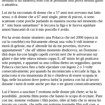
nessuna si tiri indietro).Solo con le prostitute non prova nessun gusto
o attrattiva.
Lui mi ha raccontato di donne che a 57 anni non avevano mai fatto
sesso, o di donne che a 67 anni single, piene di psicosi, si sono
scatenate come porche parlando in maniera oscena nel momento che
il " mio buon samaritano" le leccava la figa e le faceva squirtare
umori biancastri di cui il mio porcello è avido.
Poi ha avuto donne straniere; una Polacca che nel 2006 (epoca in
cui la conobbe) era fisicamente obesa( una volta li vidi insieme e
morii di gelosie, ma d' altronde lui da me poverino, riceveva
appuntamenti " che all' ultimo momento disdicevo), un Donnone -
dirà dopo lui-con lunghi capelli corvini neri che le arrivavano sui
glutei e due tette ottava misura coppa E; all' inizio lei gli praticava
solo pompini, e appartati su una collina dietro un seggiolino, questa
Polacca ciucciava fino a farlo ejaculare con ingoio 2 o 3 volte
consecutivamente; poi quando ha incominciato a leccarle la figa, la
polaccona si era innamorata di lui e chiedeva di essere scopata in
figa, nelle locazioni dove poteva farlo( la portava con lui al lavoro
durante i turni di notte anche per due o tre giorni consecutivamente).
Lui è bravo a suscitare l' erotismo nelle donne più chete; se ha la
possibilità , proietta films porno che hanno lo scopo di eccitare. Pure
con me, insieme vediamo i film porno, oltre al fatto che io stessa ho
trovato un canale, che nelle ore notturne trasmette film soft core, e