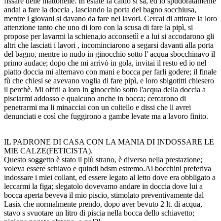
fissare delle mattonelle. In estate fà caldo si sà, ed io spudoratamente
andai a fare la doccia , lasciando la porta del bagno socchiusa,
mentre i giovani si davano da fare nei lavori. Cercai di attirare la loro
attenzione tanto che uno di loro con la scusa di fare la pipì, si
propose per lavarmi la schiena,io acconsetìì e a lui si accodarono gli
altri che lasciati i lavori , incominciarono a segarsi davanti alla porta
del bagno, mentre io nudo in ginocchio sotto l' acqua sbocchinavo il
primo audace; dopo che mi arrivò in gola, invitai il resto ed io nel
piatto doccia mi alternavo con mani e bocca per farli godere; il finale
fù che chiesi se avevano voglia di fare pipì, e loro sbigotitti chiesero
il perchè. Mi offrii a loro in ginocchio sotto l'acqua della doccia a
pisciarmi addosso e qualcuno anche in bocca; cercarono di
penetrarmi ma li minacciai con un coltello e dissi che li avrei
denunciati e così che fuggirono a gambe levate ma a lavoro finito.
IL PADRONE DI CASA CON LA MANIA DI INDOSSARE LE
MIE CALZE(FETICISTA).
Questo soggetto è stato il più strano, è diverso nella prestazione;
voleva essere schiavo e quindi bdsm estremo.Ai bocchini preferiva
indossare i miei collant, ed essere legato al letto dove era obbligato a
leccarmi la figa; slegatolo dovevamo andare in doccia dove lui a
bocca aperta beveva il mio piscio, stimolato preventivamente dal
Lasix che normalmente prendo, dopo aver bevuto 2 lt. di acqua,
stavo s svuotare un litro di piscia nella bocca dello schiavetto;