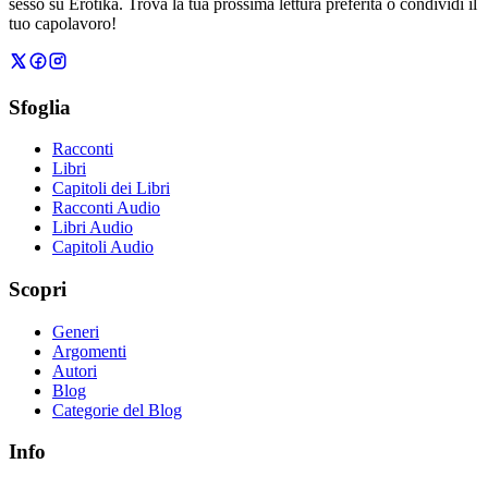
sesso su Erotika. Trova la tua prossima lettura preferita o condividi il
tuo capolavoro!
Sfoglia
Racconti
Libri
Capitoli dei Libri
Racconti Audio
Libri Audio
Capitoli Audio
Scopri
Generi
Argomenti
Autori
Blog
Categorie del Blog
Info