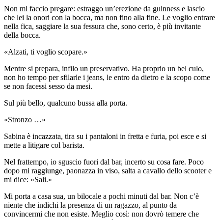
Non mi faccio pregare: estraggo un’erezione da guinness e lascio
che lei la onori con la bocca, ma non fino alla fine. Le voglio entrare
nella fica, saggiare la sua fessura che, sono certo, è più invitante
della bocca.
«Alzati, ti voglio scopare.»
Mentre si prepara, infilo un preservativo. Ha proprio un bel culo,
non ho tempo per sfilarle i jeans, le entro da dietro e la scopo come
se non facessi sesso da mesi.
Sul più bello, qualcuno bussa alla porta.
«Stronzo …»
Sabina è incazzata, tira su i pantaloni in fretta e furia, poi esce e si
mette a litigare col barista.
Nel frattempo, io sguscio fuori dal bar, incerto su cosa fare. Poco
dopo mi raggiunge, paonazza in viso, salta a cavallo dello scooter e
mi dice: «Sali.»
Mi porta a casa sua, un bilocale a pochi minuti dal bar. Non c’è
niente che indichi la presenza di un ragazzo, al punto da
convincermi che non esiste. Meglio così: non dovrò temere che