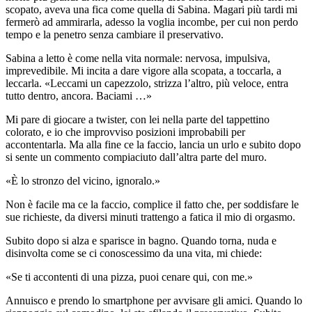
scopato, aveva una fica come quella di Sabina. Magari più tardi mi
fermerò ad ammirarla, adesso la voglia incombe, per cui non perdo
tempo e la penetro senza cambiare il preservativo.
Sabina a letto è come nella vita normale: nervosa, impulsiva,
imprevedibile. Mi incita a dare vigore alla scopata, a toccarla, a
leccarla. «Leccami un capezzolo, strizza l’altro, più veloce, entra
tutto dentro, ancora. Baciami …»
Mi pare di giocare a twister, con lei nella parte del tappettino
colorato, e io che improvviso posizioni improbabili per
accontentarla. Ma alla fine ce la faccio, lancia un urlo e subito dopo
si sente un commento compiaciuto dall’altra parte del muro.
«È lo stronzo del vicino, ignoralo.»
Non è facile ma ce la faccio, complice il fatto che, per soddisfare le
sue richieste, da diversi minuti trattengo a fatica il mio di orgasmo.
Subito dopo si alza e sparisce in bagno. Quando torna, nuda e
disinvolta come se ci conoscessimo da una vita, mi chiede:
«Se ti accontenti di una pizza, puoi cenare qui, con me.»
Annuisco e prendo lo smartphone per avvisare gli amici. Quando lo