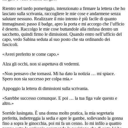
Rientro nel tardo pomeriggio, intenzionato a firmare la lettera che ho
lasciato sulla scrivania, raccogliere le mie cose e andarmene senza
salutare nessuno. Realizzare il mio intento è più facile di quanto
immaginassi: passo il badge, apro la porta e mi accorgo che l’ufficio
è deserto. Raccolgo le mie cose buttandole alla rinfusa dentro un
sacchetto, quindi firmo le dimissioni. Quando entro nell’ufficio del
capo, vedo Sabina seduta al suo posto che sta ordinando dei
fascicoli.
«Avrei preferito te come capo.»
Alza gli occhi, non si aspettava di vedermi.
«Non pensavo che tornassi. Mi ha dato la notizia … mi spiace.
Spero non sia successo per colpa mia.»
Appoggio la lettera di dimissioni sulla scrivania.
«Sarebbe successo comunque. E poi … la tua figa vale questo e
altro.»
Sorride lusingata. È una donna molto pratica, la mia segretaria
preferita, indietreggia la sedia e apre le gambe, sollevando la gonna
fino a sopra le ginocchia, poi mi fa un cenno. Io mi infilo a quattro