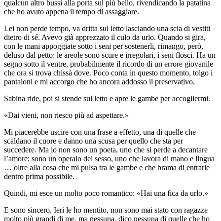
qualcun altro bussi alla porta sul più bello, rivendicando la patatina
che ho avuto appena il tempo di assaggiare.
Lei non perde tempo, va dritta sul letto lasciando una scia di vestiti
dietro di sé. Avevo già apprezzato il culo da urlo. Quando si gira,
con le mani appoggiate sotto i seni per sostenerli, rimango, però,
deluso dal petto: le areole sono scure e irregolari, i seni flosci. Ha un
segno sotto il ventre, probabilmente il ricordo di un errore giovanile
che ora si trova chissà dove. Poco conta in questo momento, tolgo i
pantaloni e mi accorgo che ho ancora addosso il preservativo.
Sabina ride, poi si stende sul letto e apre le gambe per accogliermi.
«Dai vieni, non riesco più ad aspettare.»
Mi piacerebbe uscire con una frase a effetto, una di quelle che
scaldano il cuore e danno una scusa per quello che sta per
succedere. Ma io non sono un poeta, uno che si perde a decantare
l’amore; sono un operaio del sesso, uno che lavora di mano e lingua
… oltre alla cosa che mi pulsa tra le gambe e che brama di entrarle
dentro prima possibile.
Quindi, mi esce un molto poco romantico: «Hai una fica da urlo.»
E sono sincero. Ieri le ho mentito, non sono mai stato con ragazze
molto più grandi di me, ma nessuna, dico nessuna di quelle che ho