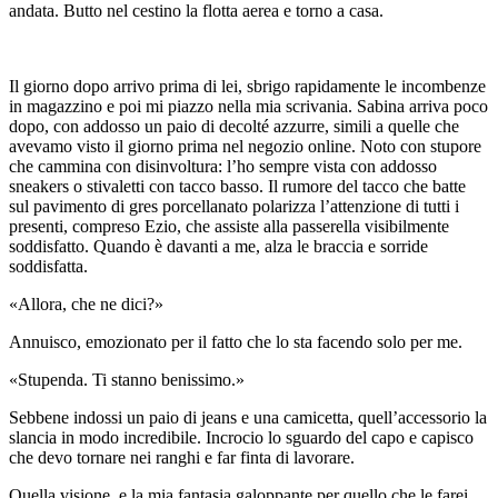
andata. Butto nel cestino la flotta aerea e torno a casa.
Il giorno dopo arrivo prima di lei, sbrigo rapidamente le incombenze
in magazzino e poi mi piazzo nella mia scrivania. Sabina arriva poco
dopo, con addosso un paio di decolté azzurre, simili a quelle che
avevamo visto il giorno prima nel negozio online. Noto con stupore
che cammina con disinvoltura: l’ho sempre vista con addosso
sneakers o stivaletti con tacco basso. Il rumore del tacco che batte
sul pavimento di gres porcellanato polarizza l’attenzione di tutti i
presenti, compreso Ezio, che assiste alla passerella visibilmente
soddisfatto. Quando è davanti a me, alza le braccia e sorride
soddisfatta.
«Allora, che ne dici?»
Annuisco, emozionato per il fatto che lo sta facendo solo per me.
«Stupenda. Ti stanno benissimo.»
Sebbene indossi un paio di jeans e una camicetta, quell’accessorio la
slancia in modo incredibile. Incrocio lo sguardo del capo e capisco
che devo tornare nei ranghi e far finta di lavorare.
Quella visione, e la mia fantasia galoppante per quello che le farei,