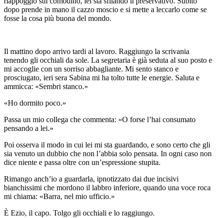
riappoggio sul comodino, lei sta sfilando il preservativo. Subito
dopo prende in mano il cazzo moscio e si mette a leccarlo come se
fosse la cosa più buona del mondo.
Il mattino dopo arrivo tardi al lavoro. Raggiungo la scrivania
tenendo gli occhiali da sole. La segretaria è già seduta al suo posto e
mi accoglie con un sorriso abbagliante. Mi sento stanco e
prosciugato, ieri sera Sabina mi ha tolto tutte le energie. Saluta e
ammicca: «Sembri stanco.»
«Ho dormito poco.»
Passa un mio collega che commenta: «O forse l’hai consumato
pensando a lei.»
Poi osserva il modo in cui lei mi sta guardando, e sono certo che gli
sia venuto un dubbio che non l’abbia solo pensata. In ogni caso non
dice niente e passa oltre con un’espressione stupita.
Rimango anch’io a guardarla, ipnotizzato dai due incisivi
bianchissimi che mordono il labbro inferiore, quando una voce roca
mi chiama: «Barra, nel mio ufficio.»
È Ezio, il capo. Tolgo gli occhiali e lo raggiungo.