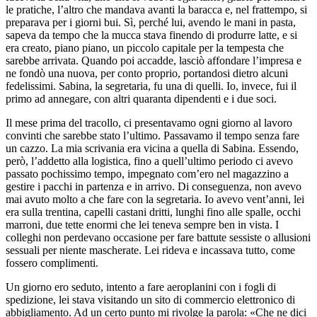
le pratiche, l’altro che mandava avanti la baracca e, nel frattempo, si
preparava per i giorni bui. Sì, perché lui, avendo le mani in pasta,
sapeva da tempo che la mucca stava finendo di produrre latte, e si
era creato, piano piano, un piccolo capitale per la tempesta che
sarebbe arrivata. Quando poi accadde, lasciò affondare l’impresa e
ne fondò una nuova, per conto proprio, portandosi dietro alcuni
fedelissimi. Sabina, la segretaria, fu una di quelli. Io, invece, fui il
primo ad annegare, con altri quaranta dipendenti e i due soci.
Il mese prima del tracollo, ci presentavamo ogni giorno al lavoro
convinti che sarebbe stato l’ultimo. Passavamo il tempo senza fare
un cazzo. La mia scrivania era vicina a quella di Sabina. Essendo,
però, l’addetto alla logistica, fino a quell’ultimo periodo ci avevo
passato pochissimo tempo, impegnato com’ero nel magazzino a
gestire i pacchi in partenza e in arrivo. Di conseguenza, non avevo
mai avuto molto a che fare con la segretaria. Io avevo vent’anni, lei
era sulla trentina, capelli castani dritti, lunghi fino alle spalle, occhi
marroni, due tette enormi che lei teneva sempre ben in vista. I
colleghi non perdevano occasione per fare battute sessiste o allusioni
sessuali per niente mascherate. Lei rideva e incassava tutto, come
fossero complimenti.
Un giorno ero seduto, intento a fare aeroplanini con i fogli di
spedizione, lei stava visitando un sito di commercio elettronico di
abbigliamento. Ad un certo punto mi rivolge la parola: «Che ne dici