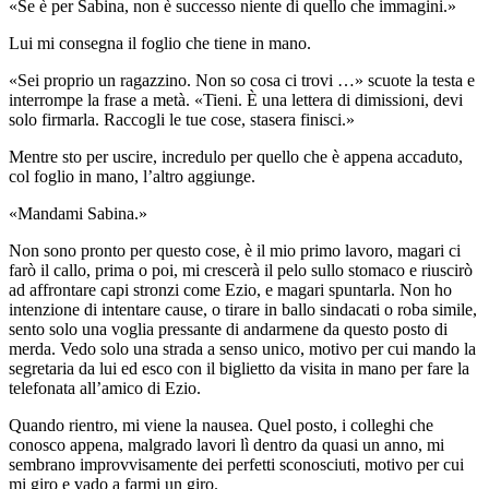
«Se è per Sabina, non è successo niente di quello che immagini.»
Lui mi consegna il foglio che tiene in mano.
«Sei proprio un ragazzino. Non so cosa ci trovi …» scuote la testa e
interrompe la frase a metà. «Tieni. È una lettera di dimissioni, devi
solo firmarla. Raccogli le tue cose, stasera finisci.»
Mentre sto per uscire, incredulo per quello che è appena accaduto,
col foglio in mano, l’altro aggiunge.
«Mandami Sabina.»
Non sono pronto per questo cose, è il mio primo lavoro, magari ci
farò il callo, prima o poi, mi crescerà il pelo sullo stomaco e riuscirò
ad affrontare capi stronzi come Ezio, e magari spuntarla. Non ho
intenzione di intentare cause, o tirare in ballo sindacati o roba simile,
sento solo una voglia pressante di andarmene da questo posto di
merda. Vedo solo una strada a senso unico, motivo per cui mando la
segretaria da lui ed esco con il biglietto da visita in mano per fare la
telefonata all’amico di Ezio.
Quando rientro, mi viene la nausea. Quel posto, i colleghi che
conosco appena, malgrado lavori lì dentro da quasi un anno, mi
sembrano improvvisamente dei perfetti sconosciuti, motivo per cui
mi giro e vado a farmi un giro.