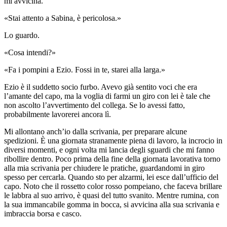
mi avvicina.
«Stai attento a Sabina, è pericolosa.»
Lo guardo.
«Cosa intendi?»
«Fa i pompini a Ezio. Fossi in te, starei alla larga.»
Ezio è il suddetto socio furbo. Avevo già sentito voci che era
l’amante del capo, ma la voglia di farmi un giro con lei è tale che
non ascolto l’avvertimento del collega. Se lo avessi fatto,
probabilmente lavorerei ancora lì.
Mi allontano anch’io dalla scrivania, per preparare alcune
spedizioni. È una giornata stranamente piena di lavoro, la incrocio in
diversi momenti, e ogni volta mi lancia degli sguardi che mi fanno
ribollire dentro. Poco prima della fine della giornata lavorativa torno
alla mia scrivania per chiudere le pratiche, guardandomi in giro
spesso per cercarla. Quando sto per alzarmi, lei esce dall’ufficio del
capo. Noto che il rossetto color rosso pompeiano, che faceva brillare
le labbra al suo arrivo, è quasi del tutto svanito. Mentre rumina, con
la sua immancabile gomma in bocca, si avvicina alla sua scrivania e
imbraccia borsa e casco.