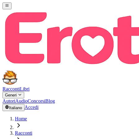
Racconti
Libri
Generi
Autori
Audio
Concorsi
Blog
Accedi
Italiano
Home
Racconti