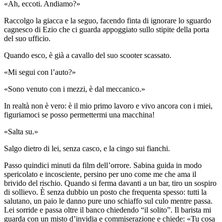
«Ah, eccoti. Andiamo?»
Raccolgo la giacca e la seguo, facendo finta di ignorare lo sguardo
cagnesco di Ezio che ci guarda appoggiato sullo stipite della porta
del suo ufficio.
Quando esco, è già a cavallo del suo scooter scassato.
«Mi segui con l’auto?»
«Sono venuto con i mezzi, è dal meccanico.»
In realtà non è vero: è il mio primo lavoro e vivo ancora con i miei,
figuriamoci se posso permettermi una macchina!
«Salta su.»
Salgo dietro di lei, senza casco, e la cingo sui fianchi.
Passo quindici minuti da film dell’orrore. Sabina guida in modo
spericolato e incosciente, persino per uno come me che ama il
brivido del rischio. Quando si ferma davanti a un bar, tiro un sospiro
di sollievo. È senza dubbio un posto che frequenta spesso: tutti la
salutano, un paio le danno pure uno schiaffo sul culo mentre passa.
Lei sorride e passa oltre il banco chiedendo “il solito”. Il barista mi
guarda con un misto d’invidia e commiserazione e chiede: «Tu cosa