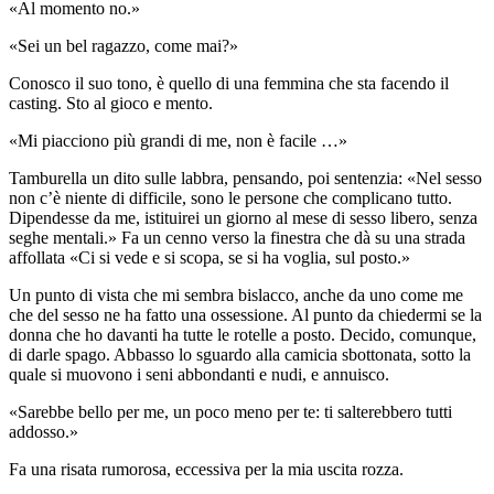
«Al momento no.»
«Sei un bel ragazzo, come mai?»
Conosco il suo tono, è quello di una femmina che sta facendo il
casting. Sto al gioco e mento.
«Mi piacciono più grandi di me, non è facile …»
Tamburella un dito sulle labbra, pensando, poi sentenzia: «Nel sesso
non c’è niente di difficile, sono le persone che complicano tutto.
Dipendesse da me, istituirei un giorno al mese di sesso libero, senza
seghe mentali.» Fa un cenno verso la finestra che dà su una strada
affollata «Ci si vede e si scopa, se si ha voglia, sul posto.»
Un punto di vista che mi sembra bislacco, anche da uno come me
che del sesso ne ha fatto una ossessione. Al punto da chiedermi se la
donna che ho davanti ha tutte le rotelle a posto. Decido, comunque,
di darle spago. Abbasso lo sguardo alla camicia sbottonata, sotto la
quale si muovono i seni abbondanti e nudi, e annuisco.
«Sarebbe bello per me, un poco meno per te: ti salterebbero tutti
addosso.»
Fa una risata rumorosa, eccessiva per la mia uscita rozza.