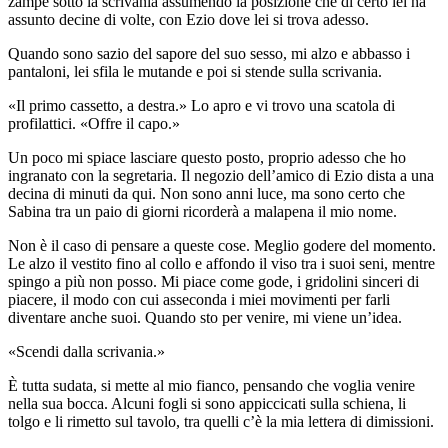
zampe sotto la scrivania assumendo la posizione che di certo lei ha
assunto decine di volte, con Ezio dove lei si trova adesso.
Quando sono sazio del sapore del suo sesso, mi alzo e abbasso i
pantaloni, lei sfila le mutande e poi si stende sulla scrivania.
«Il primo cassetto, a destra.» Lo apro e vi trovo una scatola di
profilattici. «Offre il capo.»
Un poco mi spiace lasciare questo posto, proprio adesso che ho
ingranato con la segretaria. Il negozio dell’amico di Ezio dista a una
decina di minuti da qui. Non sono anni luce, ma sono certo che
Sabina tra un paio di giorni ricorderà a malapena il mio nome.
Non è il caso di pensare a queste cose. Meglio godere del momento.
Le alzo il vestito fino al collo e affondo il viso tra i suoi seni, mentre
spingo a più non posso. Mi piace come gode, i gridolini sinceri di
piacere, il modo con cui asseconda i miei movimenti per farli
diventare anche suoi. Quando sto per venire, mi viene un’idea.
«Scendi dalla scrivania.»
È tutta sudata, si mette al mio fianco, pensando che voglia venire
nella sua bocca. Alcuni fogli si sono appiccicati sulla schiena, li
tolgo e li rimetto sul tavolo, tra quelli c’è la mia lettera di dimissioni.