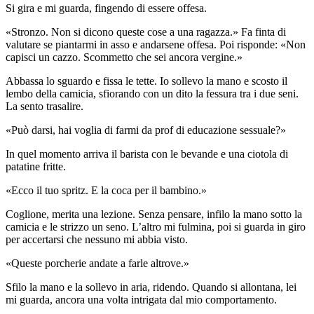
Si gira e mi guarda, fingendo di essere offesa.
«Stronzo. Non si dicono queste cose a una ragazza.» Fa finta di
valutare se piantarmi in asso e andarsene offesa. Poi risponde: «Non
capisci un cazzo. Scommetto che sei ancora vergine.»
Abbassa lo sguardo e fissa le tette. Io sollevo la mano e scosto il
lembo della camicia, sfiorando con un dito la fessura tra i due seni.
La sento trasalire.
«Può darsi, hai voglia di farmi da prof di educazione sessuale?»
In quel momento arriva il barista con le bevande e una ciotola di
patatine fritte.
«Ecco il tuo spritz. E la coca per il bambino.»
Coglione, merita una lezione. Senza pensare, infilo la mano sotto la
camicia e le strizzo un seno. L’altro mi fulmina, poi si guarda in giro
per accertarsi che nessuno mi abbia visto.
«Queste porcherie andate a farle altrove.»
Sfilo la mano e la sollevo in aria, ridendo. Quando si allontana, lei
mi guarda, ancora una volta intrigata dal mio comportamento.