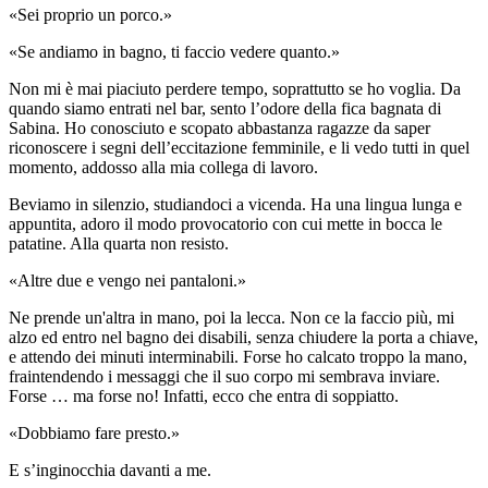
«Sei proprio un porco.»
«Se andiamo in bagno, ti faccio vedere quanto.»
Non mi è mai piaciuto perdere tempo, soprattutto se ho voglia. Da
quando siamo entrati nel bar, sento l’odore della fica bagnata di
Sabina. Ho conosciuto e scopato abbastanza ragazze da saper
riconoscere i segni dell’eccitazione femminile, e li vedo tutti in quel
momento, addosso alla mia collega di lavoro.
Beviamo in silenzio, studiandoci a vicenda. Ha una lingua lunga e
appuntita, adoro il modo provocatorio con cui mette in bocca le
patatine. Alla quarta non resisto.
«Altre due e vengo nei pantaloni.»
Ne prende un'altra in mano, poi la lecca. Non ce la faccio più, mi
alzo ed entro nel bagno dei disabili, senza chiudere la porta a chiave,
e attendo dei minuti interminabili. Forse ho calcato troppo la mano,
fraintendendo i messaggi che il suo corpo mi sembrava inviare.
Forse … ma forse no! Infatti, ecco che entra di soppiatto.
«Dobbiamo fare presto.»
E s’inginocchia davanti a me.