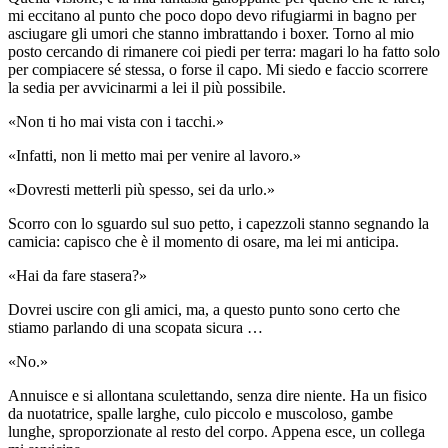
mi eccitano al punto che poco dopo devo rifugiarmi in bagno per
asciugare gli umori che stanno imbrattando i boxer. Torno al mio
posto cercando di rimanere coi piedi per terra: magari lo ha fatto solo
per compiacere sé stessa, o forse il capo. Mi siedo e faccio scorrere
la sedia per avvicinarmi a lei il più possibile.
«Non ti ho mai vista con i tacchi.»
«Infatti, non li metto mai per venire al lavoro.»
«Dovresti metterli più spesso, sei da urlo.»
Scorro con lo sguardo sul suo petto, i capezzoli stanno segnando la
camicia: capisco che è il momento di osare, ma lei mi anticipa.
«Hai da fare stasera?»
Dovrei uscire con gli amici, ma, a questo punto sono certo che
stiamo parlando di una scopata sicura …
«No.»
Annuisce e si allontana sculettando, senza dire niente. Ha un fisico
da nuotatrice, spalle larghe, culo piccolo e muscoloso, gambe
lunghe, sproporzionate al resto del corpo. Appena esce, un collega