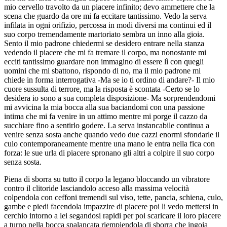
mio cervello travolto da un piacere infinito; devo ammettere che la
scena che guardo da ore mi fa eccitare tantissimo. Vedo la serva
infilata in ogni orifizio, percossa in modi diversi ma continui ed il
suo corpo tremendamente martoriato sembra un inno alla gioia.
Sento il mio padrone chiedermi se desidero entrare nella stanza
vedendo il piacere che mi fa tremare il corpo, ma nonostante mi
ecciti tantissimo guardare non immagino di essere lì con quegli
uomini che mi sbattono, rispondo di no, ma il mio padrone mi
chiede in forma interrogativa -Ma se io ti ordino di andare?- Il mio
cuore sussulta di terrore, ma la risposta è scontata -Certo se lo
desidera io sono a sua completa disposizione- Ma sorprendendomi
mi avvicina la mia bocca alla sua baciandomi con una passione
intima che mi fa venire in un attimo mentre mi porge il cazzo da
succhiare fino a sentirlo godere. La serva instancabile continua a
venire senza sosta anche quando vedo due cazzi enormi sfondarle il
culo contemporaneamente mentre una mano le entra nella fica con
forza: le sue urla di piacere spronano gli altri a colpire il suo corpo
senza sosta.
Piena di sborra su tutto il corpo la legano bloccando un vibratore
contro il clitoride lasciandolo acceso alla massima velocità
colpendola con ceffoni tremendi sul viso, tette, pancia, schiena, culo,
gambe e piedi facendola impazzire di piacere poi li vedo mettersi in
cerchio intorno a lei segandosi rapidi per poi scaricare il loro piacere
a turno nella bocca spalancata riempiendola di sborra che ingoia