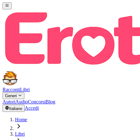
Racconti
Libri
Generi
Autori
Audio
Concorsi
Blog
Accedi
Italiano
Home
Libri