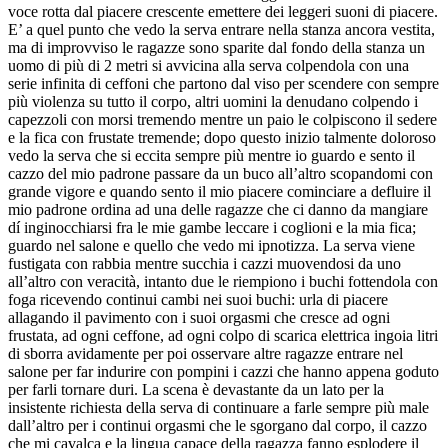
voce rotta dal piacere crescente emettere dei leggeri suoni di piacere.
E’ a quel punto che vedo la serva entrare nella stanza ancora vestita,
ma di improvviso le ragazze sono sparite dal fondo della stanza un
uomo di più di 2 metri si avvicina alla serva colpendola con una
serie infinita di ceffoni che partono dal viso per scendere con sempre
più violenza su tutto il corpo, altri uomini la denudano colpendo i
capezzoli con morsi tremendo mentre un paio le colpiscono il sedere
e la fica con frustate tremende; dopo questo inizio talmente doloroso
vedo la serva che si eccita sempre più mentre io guardo e sento il
cazzo del mio padrone passare da un buco all’altro scopandomi con
grande vigore e quando sento il mio piacere cominciare a defluire il
mio padrone ordina ad una delle ragazze che ci danno da mangiare
dí inginocchiarsi fra le mie gambe leccare i coglioni e la mia fica;
guardo nel salone e quello che vedo mi ipnotizza. La serva viene
fustigata con rabbia mentre succhia i cazzi muovendosi da uno
all’altro con veracità, intanto due le riempiono i buchi fottendola con
foga ricevendo continui cambi nei suoi buchi: urla di piacere
allagando il pavimento con i suoi orgasmi che cresce ad ogni
frustata, ad ogni ceffone, ad ogni colpo di scarica elettrica ingoia litri
di sborra avidamente per poi osservare altre ragazze entrare nel
salone per far indurire con pompini i cazzi che hanno appena goduto
per farli tornare duri. La scena è devastante da un lato per la
insistente richiesta della serva di continuare a farle sempre più male
dall’altro per i continui orgasmi che le sgorgano dal corpo, il cazzo
che mi cavalca e la lingua capace della ragazza fanno esplodere il