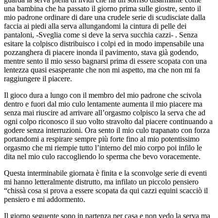
una bambina che ha passato il giorno prima sulle giostre, sento il
mio padrone ordinare di dare una crudele serie di scudisciate dalla
faccia ai piedi alla serva allungandomi la cintura di pelle dei
pantaloni, -Sveglia come si deve la serva succhia cazzi- . Senza
esitare la colpisco distribuisco i colpi ed in modo impensabile una
pozzanghera di piacere inonda il pavimento, stava già godendo,
mentre sento il mio sesso bagnarsi prima di essere scopata con una
lentezza quasi esasperante che non mi aspetto, ma che non mi fa
raggiungere il piacere.
Il gioco dura a lungo con il membro del mio padrone che scivola
dentro e fuori dal mio culo lentamente aumenta il mio piacere ma
senza mai riuscire ad arrivare all’orgasmo colpisco la serva che ad
ogni colpo riconosco il suo volto stravolto dal piacere continuando a
godere senza interruzioni. Ora sento il mio culo trapanato con forza
portandomi a respirare sempre più forte fino al mio potentissimo
orgasmo che mi riempie tutto l’interno del mio corpo poi infilo le
dita nel mio culo raccogliendo lo sperma che bevo voracemente.
Questa interminabile giornata è finita e la sconvolge serie di eventi
mi hanno letteralmente distrutto, ma infilato un piccolo pensiero
“chissà cosa si prova a essere scopata da qui cazzi equini scacciò il
pensiero e mi addormento.
Il giorno seguente sono in partenza per casa e non vedo la serva ma