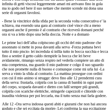
infinita di getti viscosi leggermente amari mi arrivano fino in gola
ma io godo nel bere il suo nettare che mentre scende mi dona una
serie di orgasmi favolosi.
- Bene la vincitrice della sfida per la seconda volta consecutiva e’ la
schiava, ma essendo una gara al contrario cioè vince chi a meno
orgasmi anche il premio è al contrario che riceverà domani perché
ora si va a letto dopo una bella doccia. Notte e a domani-
Le prime luci dell’alba colpiscono gli occhi del mio padrone che
assonnato si mette in posa davanti alla serva -Forza puttana bevi
tutto il mio piscio- lei incredula sì infila tutto in bocca succhia e lecca
fino a sentire il getto caldo riempirle la bocca che lei beve
avidamente, rimango senza respiro nel vederla compiere un atto di
mia competenza, ma guardo il mio padrone e colgo il suo sguardo
che non promette nulla di buono e comunque come mi urla lui -La
serva a vinto la sfida al contrario- La mattina prosegue con ordini
con cui il mio animo si strugge: devo fino alle 12 prendermi cura
della serva: frustarla, colpirla con la canna di bambù in ogni parte
del corpo, scoparla davanti e dietro con fallí sempre più grandi,
colpirla con scariche elettriche, stringerle capezzoli e clitoride con
inaudita violenza per poi leccarla, ma il tutto senza mai farla godere.
Alle 12 -Ora serva indossa questi abiti e giurami che non hai ancora
goduto e che sei eccitata da morire- Lei conferma la sua eccitazione