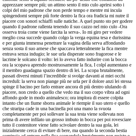
apprezzare sempre più; un attimo sento il mio culo aprirsi sotto i
colpi del mio padrone che non perde tempo e mentre mi incula
spingendomi sempre più forte dentro la fica ora fradicia mi nutre il
piacere con sonori schiaffi sulle natiche. A quel punto sto per godere
quando il padrone rallenta tenendo il suo cazzo nel mio culo -Ora
osserva troia come viene farcita la serva-. Io mi giro per vedere
meglio cosa succede quando colgo la verga equina tesa e durissima
e per giunta immensa penetrare la vagina della serva affondando
senza sosta il suo arnese che spaccava letteralmente la fica mentre
entrava senza indugio; le sue urla disperate sono fragorose e le
lacrime le solcano il volto: lei lo aveva fatto indurire con la bocca
ora la scopava aprendo mostruosamente la fica, I colpí aumentano e
il membro guadagna spazio dentro di lei. La scopa brutalmente,
passati diversi minuti l’incredibile si svolge davanti ai miei occhi
increduli: la serva non piange più ne urla per il dolore anzi lei stessa
spinge il bacino per farlo entrare ancora di più dentro ululando di
piacere, non credo a quello che vedo ma il suo corpo vibra ad ogni
affondo gode in modo animalesco; ora implora di essere colpita
intanto che un fiume sborra animale le riempie il suo utero e quello
che straripa cade in una bacinella poi una mano la svuota
completamente per poi sollevare la sua testa viene sollevata non
prima di avere infilato un grosso imbuto in bocca per poi rovesciare
tutto il contenitore viene fatto scivolare dentro la sua gola, lei
inizialmente cerca di evitare di bere, ma quando la seconda bestia
comincia ad entrare nella fica scopandola brutalmente non resiste e