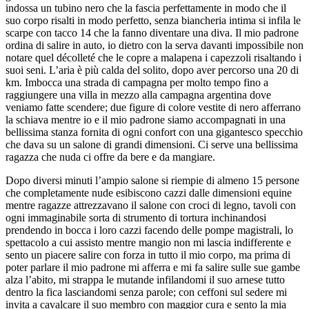
indossa un tubino nero che la fascia perfettamente in modo che il
suo corpo risalti in modo perfetto, senza biancheria intima si infila le
scarpe con tacco 14 che la fanno diventare una diva. Il mio padrone
ordina di salire in auto, io dietro con la serva davanti impossibile non
notare quel décolleté che le copre a malapena i capezzoli risaltando i
suoi seni. L’aria è più calda del solito, dopo aver percorso una 20 di
km. Imbocca una strada di campagna per molto tempo fino a
raggiungere una villa in mezzo alla campagna argentina dove
veniamo fatte scendere; due figure di colore vestite di nero afferrano
la schiava mentre io e il mio padrone siamo accompagnati in una
bellissima stanza fornita di ogni confort con una gigantesco specchio
che dava su un salone di grandi dimensioni. Ci serve una bellissima
ragazza che nuda ci offre da bere e da mangiare.
Dopo diversi minuti l’ampio salone si riempie di almeno 15 persone
che completamente nude esibiscono cazzi dalle dimensioni equine
mentre ragazze attrezzavano il salone con croci di legno, tavoli con
ogni immaginabile sorta di strumento di tortura inchinandosi
prendendo in bocca i loro cazzi facendo delle pompe magistrali, lo
spettacolo a cui assisto mentre mangio non mi lascia indifferente e
sento un piacere salire con forza in tutto il mio corpo, ma prima di
poter parlare il mio padrone mi afferra e mi fa salire sulle sue gambe
alza l’abito, mi strappa le mutande infilandomi il suo arnese tutto
dentro la fica lasciandomi senza parole; con ceffoni sul sedere mi
invita a cavalcare il suo membro con maggior cura e sento la mia