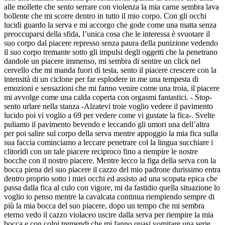
alle mollette che sento serrare con violenza la mia carne sembra lava
bollente che mi scorre dentro in tutto il mio corpo. Con gli occhi
lucidi guardo la serva e mi accorgo che gode come una matta senza
preoccuparsi della sfida, l’unica cosa che le interessa è svuotare il
suo corpo dal piacere represso senza paura della punizione vedendo
il suo corpo tremante sotto gli impulsi degli oggetti che la penetrano
dandole un piacere immenso, mi sembra di sentire un click nel
cervello che mi manda fuori di testa, sento il piacere crescere con la
intensità di un ciclone per far esplodere in me una tempesta di
emozioni e sensazioni che mi fanno venire come una troia, il piacere
mi avvolge come una calda coperta con orgasmi fantastici. - Stop-
sento urlare nella stanza -Alzatevi troie voglio vedere il pavimento
lucido poi vi voglio a 69 per vedere come vi gustate la fica-. Svelte
puliamo il pavimento bevendo e leccando gli umori una dell’altra
per poi salire sul corpo della serva mentre appoggio la mia fica sulla
sua faccia cominciamo a leccare penetrare col la lingua succhiare i
clitoridi con un tale piacere reciproco fino a riempire le nostre
bocche con il nostro piacere. Mentre lecco la figa della serva con la
bocca piena del suo piacere il cazzo del mio padrone durissimo entra
dentro proprio sotto i miei occhi ed assisto ad una scopata epica che
passa dalla fica al culo con vigore, mi da fastidio quella situazione lo
voglio io penso mentre la cavalcata continua riempiendo sempre di
più la mia bocca del suo piacere, dopo un tempo che mi sembra
eterno vedo il cazzo violaceo uscire dalla serva per riempire la mia
bocca e con colpi tremendi che mi fanno quasi vomitare una serie