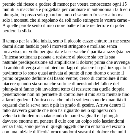
premio chi riesce a godere di meno; per vostra conoscenza ogni 15
minuti la macchina è progettata per cambiare in autonomia i falli ed i
plung-in, io posso solo guardare, non ci saranno fruste o altro ma
solo i morsetti che si regolano da soli nello stringere la vostra carne -
A quelle parole sento il mio cuore battere forte nel terrore di poter
perdere la sfida.
Il tempo per la sfida inizia, sento il piccolo cazzo entrare in me senza
darmi alcun fastidio però i morsetti stringono e mollano senza
preavviso; mi volto per guardare la serva che è partita a razzo(sia per
l’intensa settimana passata a resistere al piacere sia per la sua
naturale predisposizione ad amplificare il dolore) prima che avvenga
il cambio di verga ai suoi piedi un lago di piacere ha già inzuppato il
pavimento io sono quasi arrivata al punto di non ritorno e sento il
primo orgasmo defluire dal basso ventre; cerco di controllare il mio
piacere quando sia sopra che sotto le dimensioni del fallo e del
plung-in si fanno più invadenti tento di resistere ma quella doppia
penetrazione non mi permette di controllare il mio stato mentale fino
a farmi godere. L’unica cosa che mi da sollievo sono le quantità di
orgasmi che la serva non è più in grado di gestire. Arriva dentro il
fallo davvero grande che non ha riguardo nello spingersi con
velocità tutto dentro spalancando le pareti vaginali e il plung-in
davvero enorme mi penetra il culo con un colpo solo lasciandomi
senza fiato; sono piena di quegli oggetti che mi entrano ed escono
con una iniziale difficoltà procurandomi spasmi di dolore che uniti