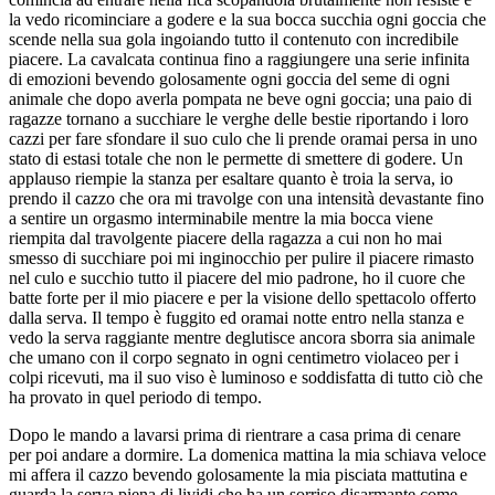
la vedo ricominciare a godere e la sua bocca succhia ogni goccia che
scende nella sua gola ingoiando tutto il contenuto con incredibile
piacere. La cavalcata continua fino a raggiungere una serie infinita
di emozioni bevendo golosamente ogni goccia del seme di ogni
animale che dopo averla pompata ne beve ogni goccia; una paio di
ragazze tornano a succhiare le verghe delle bestie riportando i loro
cazzi per fare sfondare il suo culo che li prende oramai persa in uno
stato di estasi totale che non le permette di smettere di godere. Un
applauso riempie la stanza per esaltare quanto è troia la serva, io
prendo il cazzo che ora mi travolge con una intensità devastante fino
a sentire un orgasmo interminabile mentre la mia bocca viene
riempita dal travolgente piacere della ragazza a cui non ho mai
smesso di succhiare poi mi inginocchio per pulire il piacere rimasto
nel culo e succhio tutto il piacere del mio padrone, ho il cuore che
batte forte per il mio piacere e per la visione dello spettacolo offerto
dalla serva. Il tempo è fuggito ed oramai notte entro nella stanza e
vedo la serva raggiante mentre deglutisce ancora sborra sia animale
che umano con il corpo segnato in ogni centimetro violaceo per i
colpi ricevuti, ma il suo viso è luminoso e soddisfatta di tutto ciò che
ha provato in quel periodo di tempo.
Dopo le mando a lavarsi prima di rientrare a casa prima di cenare
per poi andare a dormire. La domenica mattina la mia schiava veloce
mi affera il cazzo bevendo golosamente la mia pisciata mattutina e
guarda la serva piena di lividi che ha un sorriso disarmante come