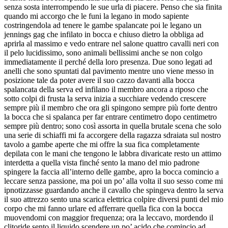
senza sosta interrompendo le sue urla di piacere. Penso che sia finita
quando mi accorgo che le funi la legano in modo sapiente
costringendola ad tenere le gambe spalancate poi le legano un
jennings gag che infilato in bocca e chiuso dietro la obbliga ad
aprirla al massimo e vedo entrare nel salone quattro cavalli neri con
il pelo lucidissimo, sono animali bellissimi anche se non colgo
immediatamente il perché della loro presenza. Due sono legati ad
anelli che sono spuntati dal pavimento mentre uno viene messo in
posizione tale da poter avere il suo cazzo davanti alla bocca
spalancata della serva ed infilano il membro ancora a riposo che
sotto colpi di frusta la serva inizia a succhiare vedendo crescere
sempre più il membro che ora gli spingono sempre più forte dentro
la bocca che si spalanca per far entrare centimetro dopo centimetro
sempre più dentro; sono così assorta in quella brutale scena che solo
una serie di schiaffi mi fa accorgere della ragazza sdraiata sul nostro
tavolo a gambe aperte che mi offre la sua fica completamente
depilata con le mani che tengono le labbra divaricate resto un attimo
interdetta a quella vista finché sento la mano del mio padrone
spingere la faccia all’interno delle gambe, apro la bocca comincio a
leccare senza passione, ma poi un po’ alla volta il suo sesso come mi
ipnotizzasse guardando anche il cavallo che spingeva dentro la serva
il suo attrezzo sento una scarica elettrica colpire diversi punti del mio
corpo che mi fanno urlare ed afferrare quella fica con la bocca
muovendomi con maggior frequenza; ora la leccavo, mordendo il
clitoride sento il liquido scendere un po’ acido che comincio ad