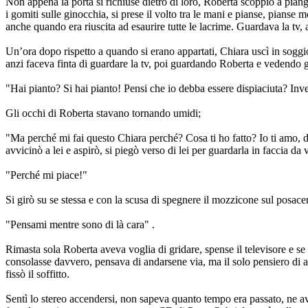
Non appena la porta si richiuse dietro di loro, Roberta scoppiò a piang
i gomiti sulle ginocchia, si prese il volto tra le mani e pianse, pianse 
anche quando era riuscita ad esaurire tutte le lacrime. Guardava la tv,
Un’ora dopo rispetto a quando si erano appartati, Chiara uscì in soggior
anzi faceva finta di guardare la tv, poi guardando Roberta e vedendo g
"Hai pianto? Si hai pianto! Pensi che io debba essere dispiaciuta? Inve
Gli occhi di Roberta stavano tornando umidi;
"Ma perché mi fai questo Chiara perché? Cosa ti ho fatto? Io ti amo, dar
avvicinò a lei e aspirò, si piegò verso di lei per guardarla in faccia da v
"Perché mi piace!"
Si girò su se stessa e con la scusa di spegnere il mozzicone sul posacener
"Pensami mentre sono di là cara" .
Rimasta sola Roberta aveva voglia di gridare, spense il televisore e se 
consolasse davvero, pensava di andarsene via, ma il solo pensiero di al
fissò il soffitto.
Sentì lo stereo accendersi, non sapeva quanto tempo era passato, ne ave