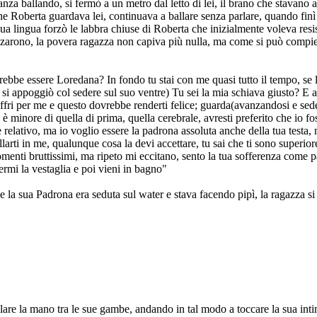
nza ballando, si fermò a un metro dal letto di lei, il brano che stavano
e Roberta guardava lei, continuava a ballare senza parlare, quando finì il p
sua lingua forzò le labbra chiuse di Roberta che inizialmente voleva resis
carezzarono, la povera ragazza non capiva più nulla, ma come si può compi
ebbe essere Loredana? In fondo tu stai con me quasi tutto il tempo, se l
o si appoggiò col sedere sul suo ventre) Tu sei la mia schiava giusto? E al
offri per me e questo dovrebbe renderti felice; guarda(avanzandosi e sede
 è minore di quella di prima, quella cerebrale, avresti preferito che io f
relativo, ma io voglio essere la padrona assoluta anche della tua testa, 
larti in me, qualunque cosa la devi accettare, tu sai che ti sono superiore,
nti bruttissimi, ma ripeto mi eccitano, sento la tua sofferenza come pa
dermi la vestaglia e poi vieni in bagno"
e la sua Padrona era seduta sul water e stava facendo pipì, la ragazza s
ilare la mano tra le sue gambe, andando in tal modo a toccare la sua inti