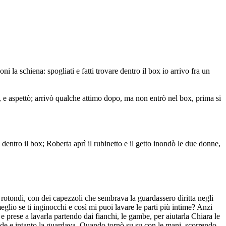
 la schiena: spogliati e fatti trovare dentro il box io arrivo fra un
ei, e aspettò; arrivò qualche attimo dopo, ma non entrò nel box, prima si
 dentro il box; Roberta aprì il rubinetto e il getto inondò le due donne,
, rotondi, con dei capezzoli che sembrava la guardassero diritta negli
eglio se ti inginocchi e così mi puoi lavare le parti più intime? Anzi
 prese a lavarla partendo dai fianchi, le gambe, per aiutarla Chiara le
piede e intanto la guardava. Quando tornò su su con le mani, scorrendo