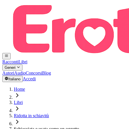
Racconti
Libri
Generi
Autori
Audio
Concorsi
Blog
Accedi
Italiano
Home
Libri
Ridotta in schiavitù
Schiacciata e usata come un oggetto