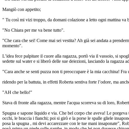
Mangiò con appetito;
" Tu così mi vizi troppo, da domani colazione a letto ogni mattina va 
"No Chiara per me va bene tutto".
"Che cara che sei! Come mai sei vestita? Ah già sei andata a prendermi i
momento".
L’idea fece palpitare il cuore alla ragazza, portò via il vassoio, si spo
sedette sul water e si liberò delle sue deiezioni, lasciando la ragazza ad
"Cara anche se senti puzza non ti preoccupare è la mia cacchina! Fr
ridendo per la battuta, in effetti Roberta sentiva forte l’odore, ma anch
"AH che bello!"
Stava di fronte alla ragazza, mentre l'acqua scorreva su di loro, Rob
Spugna e sapone liquido e via. Che bel corpo che aveva! Le porgeva tutt
occhi, le braccia i fianchi; poi si girò e la porse le spalle gliele ins
posa la spugna , mi devi accarezzare con le tue mani insaponate", Robe
posò prima un piede sulle gambe, in modo che lei non dovesse chinarsi 