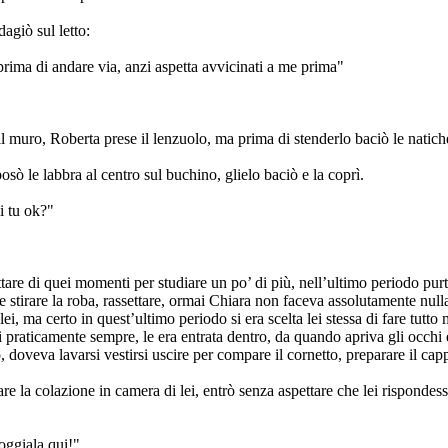
dagiò sul letto:
rima di andare via, anzi aspetta avvicinati a me prima"
o il muro, Roberta prese il lenzuolo, ma prima di stenderlo baciò le natiche
posò le labbra al centro sul buchino, glielo baciò e la coprì.
i tu ok?"
ttare di quei momenti per studiare un po’ di più, nell’ultimo periodo pu
e stirare la roba, rassettare, ormai Chiara non faceva assolutamente null
lei, ma certo in quest’ultimo periodo si era scelta lei stessa di fare tu
lei praticamente sempre, le era entrata dentro, da quando apriva gli occhi
doveva lavarsi vestirsi uscire per compare il cornetto, preparare il cappuc
re la colazione in camera di lei, entrò senza aspettare che lei rispondes
oggiala qui!".