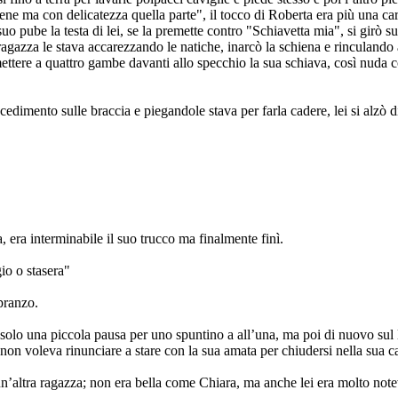
ene ma con delicatezza quella parte", il tocco di Roberta era più una ca
 pube la testa di lei, se la premette contro "Schiavetta mia", si girò su
ragazza le stava accarezzando le natiche, inarcò la schiena e rinculando a
tere a quattro gambe davanti allo specchio la sua schiava, così nuda com
edimento sulle braccia e piegandole stava per farla cadere, lei si alzò d
a, era interminabile il suo trucco ma finalmente finì.
io o stasera"
pranzo.
e solo una piccola pausa per uno spuntino a all’una, ma poi di nuovo sul 
non voleva rinunciare a stare con la sua amata per chiudersi nella sua ca
 un’altra ragazza; non era bella come Chiara, ma anche lei era molto note