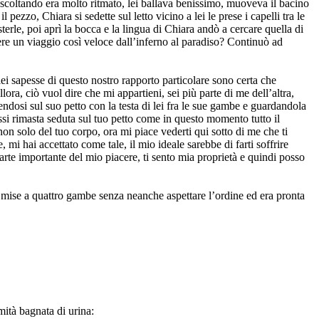
 ascoltando era molto ritmato, lei ballava benissimo, muoveva il bacino
ezzo, Chiara si sedette sul letto vicino a lei le prese i capelli tra le
terle, poi aprì la bocca e la lingua di Chiara andò a cercare quella di
ere un viaggio così veloce dall’inferno al paradiso? Continuò ad
ei sapesse di questo nostro rapporto particolare sono certa che
lora, ciò vuol dire che mi appartieni, sei più parte di me dell’altra,
ndosi sul suo petto con la testa di lei fra le sue gambe e guardandola
ossi rimasta seduta sul tuo petto come in questo momento tutto il
non solo del tuo corpo, ora mi piace vederti qui sotto di me che ti
 mi hai accettato come tale, il mio ideale sarebbe di farti soffrire
rte importante del mio piacere, ti sento mia proprietà e quindi posso
i mise a quattro gambe senza neanche aspettare l’ordine ed era pronta
mità bagnata di urina: