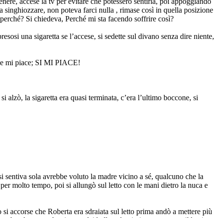
enere, accese la tv per evitare che potessero sentirla, poi appoggiando
a a singhiozzare, non poteva farci nulla , rimase così in quella posizione
 perché? Si chiedeva, Perché mi sta facendo soffrire così?
esosi una sigaretta se l’accese, si sedette sul divano senza dire niente,
ri e mi piace; SI MI PIACE!
 alzò, la sigaretta era quasi terminata, c’era l’ultimo boccone, si
 si sentiva sola avrebbe voluto la madre vicino a sé, qualcuno che la
per molto tempo, poi si allungò sul letto con le mani dietro la nuca e
o si accorse che Roberta era sdraiata sul letto prima andò a mettere più