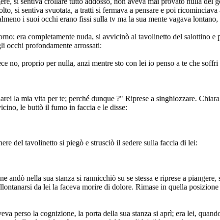
ere, si sentiva crollare tutto addosso, non aveva mai provato nulla del g
molto, si sentiva svuotata, a tratti si fermava a pensare e poi ricominciav
 almeno i suoi occhi erano fissi sulla tv ma la sua mente vagava lontano,
no; era completamente nuda, si avvicinò al tavolinetto del salottino e pr
li occhi profondamente arrossati:
ce no, proprio per nulla, anzi mentre sto con lei io penso a te che soff
ei la mia vita per te; perché dunque ?" Riprese a singhiozzare. Chiara si
icino, le buttò il fumo in faccia e le disse:
e del tavolinetto si piegò e strusciò il sedere sulla faccia di lei:
ne andò nella sua stanza si rannicchiò su se stessa e riprese a piangere,
lontanarsi da lei la faceva morire di dolore. Rimase in quella posizione 
va perso la cognizione, la porta della sua stanza si aprì; era lei, quand