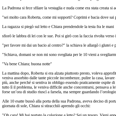
La Padrona si fece sfilare la vestaglia e nuda come era stata creata si a
"sei molto cara Roberta, come mi sopporti? Coprimi e bacia dove sai p
La ragazza si piegò sul letto e Chiara prendendole la testa fra le mani
sfiorò le labbra di lei con le sue. Poi si girò con la faccia rivolta vers
"per favore mi dai un bacio al centro?" la schiava le allargò i glutei e 
"Schiava, domani se non mi sono svegliata per le 10 vieni a svegliarm
"Va bene Chiara; buona notte"
La mattina dopo, Roberta si era alzata piuttosto presto, voleva approfi
veniva assorbito dalle tante piccole incombenze, pulire la casa, lavare 
più, anche perché si sentiva in obbligo essendo praticamente ospite di 
tutto lì il problema, le veniva difficile anche concentrarsi, pensava a 
forse un’ora di studio riuscì a farsela, ma sempre guardando l’orologio, 
Alle 10 esatte bussò alla porta della sua Padrona, aveva deciso di porta
giornata di sole, Chiara si stiracchiò aprendo gli occhi:
"Oh cara! Mi hai portato la colazione a letto? Sei un tesoro. Vieni app