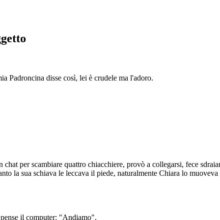
ggetto
ia Padroncina disse così, lei è crudele ma l'adoro.
n chat per scambiare quattro chiacchiere, provò a collegarsi, fece sdraiar
anto la sua schiava le leccava il piede, naturalmente Chiara lo muoveva i
Spense il computer: "Andiamo".