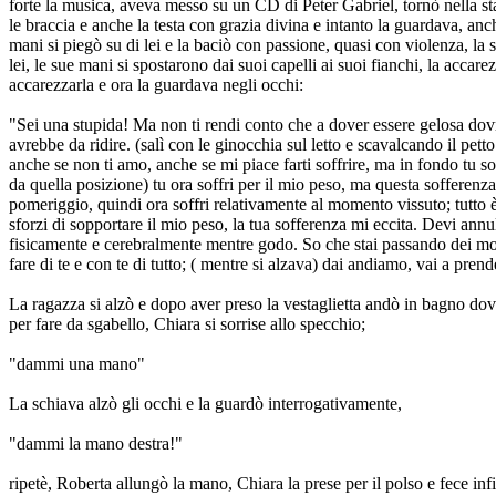
forte la musica, aveva messo su un CD di Peter Gabriel, tornò nella sta
le braccia e anche la testa con grazia divina e intanto la guardava, anch
mani si piegò su di lei e la baciò con passione, quasi con violenza, la 
lei, le sue mani si spostarono dai suoi capelli ai suoi fianchi, la ac
accarezzarla e ora la guardava negli occhi:
"Sei una stupida! Ma non ti rendi conto che a dover essere gelosa dovr
avrebbe da ridire. (salì con le ginocchia sul letto e scavalcando il pett
anche se non ti amo, anche se mi piace farti soffrire, ma in fondo tu s
da quella posizione) tu ora soffri per il mio peso, ma questa sofferenza
pomeriggio, quindi ora soffri relativamente al momento vissuto; tutto è 
sforzi di sopportare il mio peso, la tua sofferenza mi eccita. Devi annul
fisicamente e cerebralmente mentre godo. So che stai passando dei mome
fare di te e con te di tutto; ( mentre si alzava) dai andiamo, vai a pren
La ragazza si alzò e dopo aver preso la vestaglietta andò in bagno dov
per fare da sgabello, Chiara si sorrise allo specchio;
"dammi una mano"
La schiava alzò gli occhi e la guardò interrogativamente,
"dammi la mano destra!"
ripetè, Roberta allungò la mano, Chiara la prese per il polso e fece inf