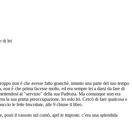
 di lei
rtroppo non è che avesse fatto granchè, intanto una parte del suo tempo
a, non è che prima facesse molto, ed era sempre lei a darsi da fare di
tto mettendosi al "servizio" della sua Padrona. Ma comunque non era
 era la sua prima preoccupazione, lei solo lei. Cercò di fare qualcosa e
cio le fette biscottate, alle 9 chiuse il libro.
se, posò il vassoio sul comò, aprì le imposte, c’era una splendida