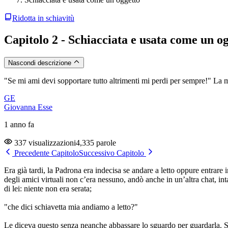
Ridotta in schiavitù
Capitolo 2 - Schiacciata e usata come un o
Nascondi descrizione
"Se mi ami devi sopportare tutto altrimenti mi perdi per sempre!" La m
GE
Giovanna Esse
1 anno fa
337 visualizzazioni
4,335 parole
Precedente Capitolo
Successivo Capitolo
Era già tardi, la Padrona era indecisa se andare a letto oppure entrare i
degli amici virtuali non c’era nessuno, andò anche in un’altra chat, int
di lei: niente non era serata;
"che dici schiavetta mia andiamo a letto?"
Le diceva questo senza neanche abbassare lo sguardo per guardarla. 