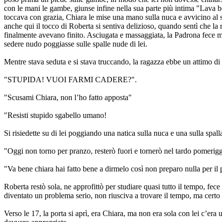
con le mani le gambe, giunse infine nella sua parte più intima "Lava b
toccava con grazia, Chiara le mise una mano sulla nuca e avvicino al suo
anche qui il tocco di Roberta si sentiva delizioso, quando sentì che la 
finalmente avevano finito. Asciugata e massaggiata, la Padrona fece met
sedere nudo poggiasse sulle spalle nude di lei.
Mentre stava seduta e si stava truccando, la ragazza ebbe un attimo di c
"STUPIDA! VUOI FARMI CADERE?".
"Scusami Chiara, non l’ho fatto apposta"
"Resisti stupido sgabello umano!
Si risiedette su di lei poggiando una natica sulla nuca e una sulla spall
"Oggi non torno per pranzo, resterò fuori e tornerò nel tardo pomerigg
"Va bene chiara hai fatto bene a dirmelo così non preparo nulla per il 
Roberta restò sola, ne approfittò per studiare quasi tutto il tempo, fec
diventato un problema serio, non riusciva a trovare il tempo, ma certo 
Verso le 17, la porta si aprì, era Chiara, ma non era sola con lei c’era