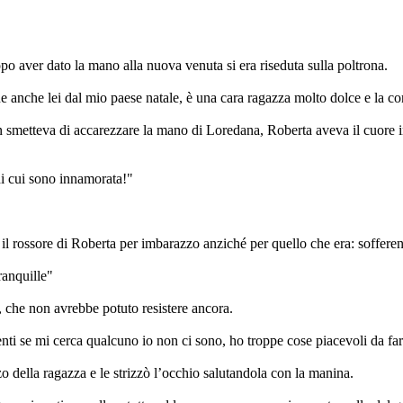
po aver dato la mano alla nuova venuta si era riseduta sulla poltrona.
 anche lei dal mio paese natale, è una cara ragazza molto dolce e la c
 smetteva di accarezzare la mano di Loredana, Roberta aveva il cuore in
di cui sono innamorata!"
il rossore di Roberta per imbarazzo anziché per quello che era: sofferen
ranquille"
 che non avrebbe potuto resistere ancora.
enti se mi cerca qualcuno io non ci sono, ho troppe cose piacevoli da fa
 della ragazza e le strizzò l’occhio salutandola con la manina.