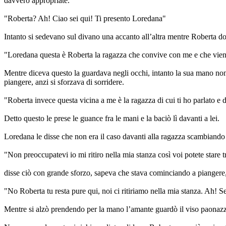
davvero appropriate.
"Roberta? Ah! Ciao sei qui! Ti presento Loredana"
Intanto si sedevano sul divano una accanto all’altra mentre Roberta do
"Loredana questa è Roberta la ragazza che convive con me e che viene
Mentre diceva questo la guardava negli occhi, intanto la sua mano non
piangere, anzi si sforzava di sorridere.
"Roberta invece questa vicina a me è la ragazza di cui ti ho parlato e 
Detto questo le prese le guance fra le mani e la baciò lì davanti a lei.
Loredana le disse che non era il caso davanti alla ragazza scambiando 
"Non preoccupatevi io mi ritiro nella mia stanza così voi potete stare t
disse ciò con grande sforzo, sapeva che stava cominciando a piangere,
"No Roberta tu resta pure qui, noi ci ritiriamo nella mia stanza. Ah! S
Mentre si alzò prendendo per la mano l’amante guardò il viso paonazzo