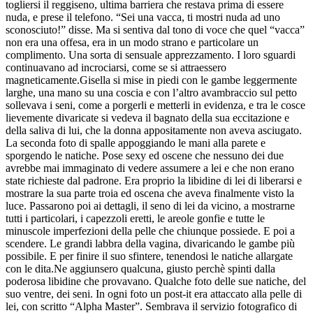
togliersi il reggiseno, ultima barriera che restava prima di essere
nuda, e prese il telefono. “Sei una vacca, ti mostri nuda ad uno
sconosciuto!” disse. Ma si sentiva dal tono di voce che quel “vacca”
non era una offesa, era in un modo strano e particolare un
complimento. Una sorta di sensuale apprezzamento. I loro sguardi
continuavano ad incrociarsi, come se si attraessero
magneticamente.Gisella si mise in piedi con le gambe leggermente
larghe, una mano su una coscia e con l’altro avambraccio sul petto
sollevava i seni, come a porgerli e metterli in evidenza, e tra le cosce
lievemente divaricate si vedeva il bagnato della sua eccitazione e
della saliva di lui, che la donna appositamente non aveva asciugato.
La seconda foto di spalle appoggiando le mani alla parete e
sporgendo le natiche. Pose sexy ed oscene che nessuno dei due
avrebbe mai immaginato di vedere assumere a lei e che non erano
state richieste dal padrone. Era proprio la libidine di lei di liberarsi e
mostrare la sua parte troia ed oscena che aveva finalmente visto la
luce. Passarono poi ai dettagli, il seno di lei da vicino, a mostrarne
tutti i particolari, i capezzoli eretti, le areole gonfie e tutte le
minuscole imperfezioni della pelle che chiunque possiede. E poi a
scendere. Le grandi labbra della vagina, divaricando le gambe più
possibile. E per finire il suo sfintere, tenendosi le natiche allargate
con le dita.Ne aggiunsero qualcuna, giusto perchè spinti dalla
poderosa libidine che provavano. Qualche foto delle sue natiche, del
suo ventre, dei seni. In ogni foto un post-it era attaccato alla pelle di
lei, con scritto “Alpha Master”. Sembrava il servizio fotografico di