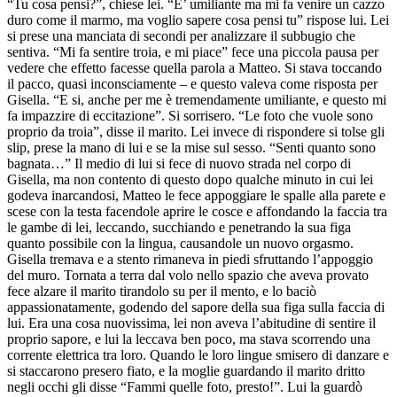
“Tu cosa pensi?”, chiese lei. “E’ umiliante ma mi fa venire un cazzo
duro come il marmo, ma voglio sapere cosa pensi tu” rispose lui. Lei
si prese una manciata di secondi per analizzare il subbugio che
sentiva. “Mi fa sentire troia, e mi piace” fece una piccola pausa per
vedere che effetto facesse quella parola a Matteo. Si stava toccando
il pacco, quasi inconsciamente – e questo valeva come risposta per
Gisella. “E si, anche per me è tremendamente umiliante, e questo mi
fa impazzire di eccitazione”. Si sorrisero. “Le foto che vuole sono
proprio da troia”, disse il marito. Lei invece di rispondere si tolse gli
slip, prese la mano di lui e se la mise sul sesso. “Senti quanto sono
bagnata…” Il medio di lui si fece di nuovo strada nel corpo di
Gisella, ma non contento di questo dopo qualche minuto in cui lei
godeva inarcandosi, Matteo le fece appoggiare le spalle alla parete e
scese con la testa facendole aprire le cosce e affondando la faccia tra
le gambe di lei, leccando, succhiando e penetrando la sua figa
quanto possibile con la lingua, causandole un nuovo orgasmo.
Gisella tremava e a stento rimaneva in piedi sfruttando l’appoggio
del muro. Tornata a terra dal volo nello spazio che aveva provato
fece alzare il marito tirandolo su per il mento, e lo baciò
appassionatamente, godendo del sapore della sua figa sulla faccia di
lui. Era una cosa nuovissima, lei non aveva l’abitudine di sentire il
proprio sapore, e lui la leccava ben poco, ma stava scorrendo una
corrente elettrica tra loro. Quando le loro lingue smisero di danzare e
si staccarono presero fiato, e la moglie guardando il marito dritto
negli occhi gli disse “Fammi quelle foto, presto!”. Lui la guardò