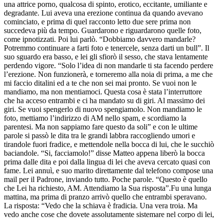
una attrice porno, qualcosa di spinto, erotico, eccitante, umiliante e
degradante. Lui aveva una erezione continua da quando avevano
cominciato, e prima di quel racconto letto due sere prima non
succedeva più da tempo. Guardarono e riguardarono quelle foto,
come ipnotizzati. Poi lui parlò. “Dobbiamo davvero mandarle?
Potremmo continuare a farti foto e tenercele, senza darti un bull”. Il
suo sguardo era basso, e lei gli sfiorò il sesso, che stava lentamente
perdendo vigore. “Solo l’idea di non mandarle ti sta facendo perdere
l’erezione. Non funzionerà, e torneremo alla noia di prima, a me che
mi faccio ditalini ed a te che non sei mai pronto. Se vuoi non le
mandiamo, ma non mentiamoci. Questa cosa è stata l’interruttore
che ha acceso entrambi e ci ha mandato su di giri. Al massimo dei
giri. Se vuoi spengerlo di nuovo spengiamolo. Non mandiamo le
foto, mettiamo l’indirizzo di AM nello spam, e scordiamo la
parentesi. Ma non sappiamo fare questo da soli” e con le ultime
parole si passò le dita tra le grandi labbra raccogliendo umori e
tirandole fuori fradice, e mettendole nella bocca di lui, che le succhiò
baciandole. “Si, facciamolo!” disse Matteo appena liberò la bocca
prima dalle dita e poi dalla lingua di lei che aveva cercato quasi con
fame. Lei annuì, e suo marito direttamente dal telefono compose una
mail per il Padrone, inviando tutto. Poche parole. “Questo è quello
che Lei ha richiesto, AM. Attendiamo la Sua risposta”.Fu una lunga
mattina, ma prima di pranzo arrivò quello che entrambi speravano.
La risposta: “Vedo che la schiava è fradicia. Una vera troia. Ma
vedo anche cose che dovete assolutamente sistemare nel corpo di lei,