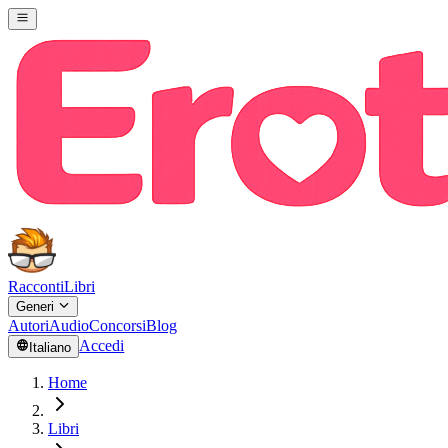
Racconti
Libri
Generi
Autori
Audio
Concorsi
Blog
Accedi
Italiano
Home
Libri