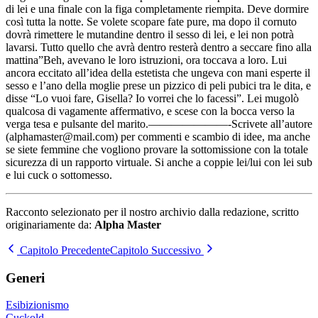
di lei e una finale con la figa completamente riempita. Deve dormire
così tutta la notte. Se volete scopare fate pure, ma dopo il cornuto
dovrà rimettere le mutandine dentro il sesso di lei, e lei non potrà
lavarsi. Tutto quello che avrà dentro resterà dentro a seccare fino alla
mattina”Beh, avevano le loro istruzioni, ora toccava a loro. Lui
ancora eccitato all’idea della estetista che ungeva con mani esperte il
sesso e l’ano della moglie prese un pizzico di peli pubici tra le dita, e
disse “Lo vuoi fare, Gisella? Io vorrei che lo facessi”. Lei mugolò
qualcosa di vagamente affermativo, e scese con la bocca verso la
verga tesa e pulsante del marito.———————-Scrivete all’autore
(alphamaster@mail.com) per commenti e scambio di idee, ma anche
se siete femmine che vogliono provare la sottomissione con la totale
sicurezza di un rapporto virtuale. Si anche a coppie lei/lui con lei sub
e lui cuck o sottomesso.
Racconto selezionato per il nostro archivio dalla redazione, scritto
originariamente da:
Alpha Master
Capitolo Precedente
Capitolo Successivo
Generi
Esibizionismo
Cuckold