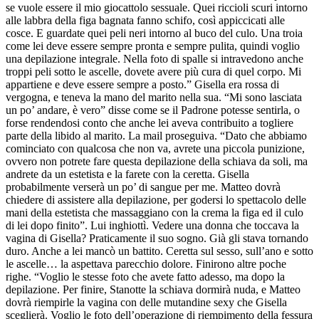
se vuole essere il mio giocattolo sessuale. Quei riccioli scuri intorno
alle labbra della figa bagnata fanno schifo, così appiccicati alle
cosce. E guardate quei peli neri intorno al buco del culo. Una troia
come lei deve essere sempre pronta e sempre pulita, quindi voglio
una depilazione integrale. Nella foto di spalle si intravedono anche
troppi peli sotto le ascelle, dovete avere più cura di quel corpo. Mi
appartiene e deve essere sempre a posto.” Gisella era rossa di
vergogna, e teneva la mano del marito nella sua. “Mi sono lasciata
un po’ andare, è vero” disse come se il Padrone potesse sentirla, o
forse rendendosi conto che anche lei aveva contribuito a togliere
parte della libido al marito. La mail proseguiva. “Dato che abbiamo
cominciato con qualcosa che non va, avrete una piccola punizione,
ovvero non potrete fare questa depilazione della schiava da soli, ma
andrete da un estetista e la farete con la ceretta. Gisella
probabilmente verserà un po’ di sangue per me. Matteo dovrà
chiedere di assistere alla depilazione, per godersi lo spettacolo delle
mani della estetista che massaggiano con la crema la figa ed il culo
di lei dopo finito”. Lui inghiottì. Vedere una donna che toccava la
vagina di Gisella? Praticamente il suo sogno. Già gli stava tornando
duro. Anche a lei mancò un battito. Ceretta sul sesso, sull’ano e sotto
le ascelle… la aspettava parecchio dolore. Finirono altre poche
righe. “Voglio le stesse foto che avete fatto adesso, ma dopo la
depilazione. Per finire, Stanotte la schiava dormirà nuda, e Matteo
dovrà riempirle la vagina con delle mutandine sexy che Gisella
sceglierà. Voglio le foto dell’operazione di riempimento della fessura